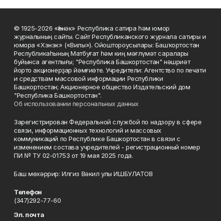
© 1925-2026 «Һәнәк» Республика сатира һәм юмор
журналының сайты. Сайт Республиканского журнала сатиры и
юмора «Хэнэк» («Вилы»). Ойоштороусылары: Башҡортостан
Республикаһының Матбуғат һәм киң мәғлүмәт саралары
буйынса агентлығы; "Республика Башкортостан" нәшриәт
йорто акционерҙар йәмғиәте. Учредители: Агентство по печати
и средствам массовой информации Республики
Башкортостан; Акционерное общество Издательский дом
"Республика Башкортостан".
Об использовании персональных данных
Зарегистрирован Федеральной службой по надзору в сфере
связи, информационных технологий и массовых
коммуникаций по Республике Башкортостан в связи с
изменением состава учредителей - регистрационный номер
ПИ № ТУ 02-01753 от 19 мая 2025 года.
Баш мөхәррир: Илгиз Вәкил улы ИШБУЛАТОВ
Телефон
(347)292-77-60
Эл. почта