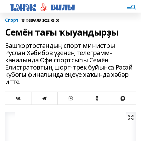
Спорт
13 ФЕВРАЛЯ 2023, 05:00
Семён тағы ҡыуандырҙы
Башҡортостандың спорт министры
Руслан Хәбибов үҙенең телеграмм-
каналында Өфө спортсыһы Семён
Елистратовтың шорт-трек буйынса Рәсәй
кубогы финалында еңеүе хаҡында хәбәр
итте.