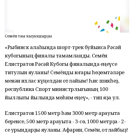
Семён тағы ҡыуандырҙы
«Рыбинск ҡалаһында шорт-трек буйынса Рәсәй
кубогының финалы тамамланды. Семён
Елистратов Рәсәй Кубогы финалында еңеүсе
титулын яуланы! Семёнды юғары һөҙөмтәләре
менән ихлас күңелдән ҡотлайым! Һис шикһеҙ,
республика Спорт министрлығының 100
йыллығы йылында мөһим еңеү», - тип яҙа ул.
Елистратов 1500 метр һәм 3000 метр арауыҡта
беренсе, 500 метр арауыҡта - 3-сө, 1000 метрҙа - 2-
се урындарҙы яуланы. Афарин, Семён, ҡотлайбыҙ!