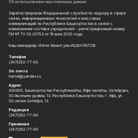
Об использовании персональных данных
Зарегистрирован Федеральной службой по надзору в сфере
связи, информационных технологий и массовых
коммуникаций по Республике Башкортостан в связи с
изменением состава учредителей - регистрационный номер
ПИ № ТУ 02-01753 от 19 мая 2025 года.
Баш мөхәррир: Илгиз Вәкил улы ИШБУЛАТОВ
Телефон
(347)292-77-60
Эл. почта
henvil@yandex.ru
Адрес
450005, Башҡортостан Республикаһы, Өфө ҡалаһы, Октябрҙең
50 йыллығы урамы, 13. Республика Башкортостан, г. Уфа, ул.
50-летия Октября, 13.
Редакция
(347)292-77-60
Приемная
(347)292-77-60