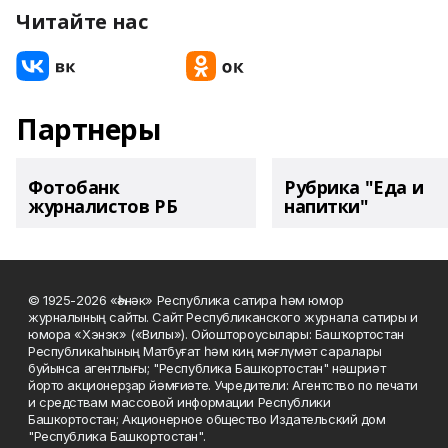
Читайте нас
Партнеры
Фотобанк
Рубрика "Еда и
журналистов РБ
напитки"
© 1925-2026 «Һәнәк» Республика сатира һәм юмор
журналының сайты. Сайт Республиканского журнала сатиры и
юмора «Хэнэк» («Вилы»). Ойоштороусылары: Башҡортостан
Республикаһының Матбуғат һәм киң мәғлүмәт саралары
буйынса агентлығы; "Республика Башкортостан" нәшриәт
йорто акционерҙар йәмғиәте. Учредители: Агентство по печати
и средствам массовой информации Республики
Башкортостан; Акционерное общество Издательский дом
"Республика Башкортостан".