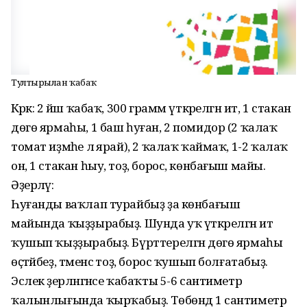
Тултырылған ҡабаҡ
Кәрәк: 2 йәш ҡабаҡ, 300 грамм үткәрелгән ит, 1 стакан
дөгө ярмаһы, 1 баш һуған, 2 помидор (2 ҡалаҡ
томат иҙмәһе лә ярай), 2 ҡалаҡ ҡаймаҡ, 1-2 ҡалаҡ
он, 1 стакан һыу, тоҙ, борос, көнбағыш майы.
Әҙерләү:
Һуғанды ваҡлап турайбыҙ ҙа көнбағыш
майында ҡыҙҙырабыҙ. Шунда уҡ үткәрелгән ит
ҡушып ҡыҙҙырабыҙ. Бүрттерелгән дөгө ярмаһы
өҫтәйбеҙ, тәменсә тоҙ, борос ҡушып болғатабыҙ.
Эслек әҙерләнгәнсе ҡабаҡты 5-6 сантиметр
ҡалынлығында ҡырҡабыҙ. Төбөндә 1 сантиметр