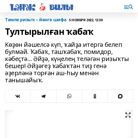
Тәмле ризыҡ – йәнгә шифа
5 НОЯБРЯ 2022, 12:30
Тултырылған ҡабаҡ
Көҙөн йәшелсә күп, ҡайҙа итергә белеп
булмай. Ҡабаҡ, ташҡабаҡ, помидор,
кәбеҫтә… Әйҙә, күңелең теләгән ризыҡты
бешер! Әйҙәгеҙ ҡабаҡтан тиҙ генә
әҙерләнә торған аш-һыу менән
танышайыҡ.