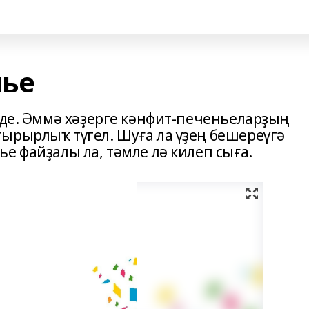
нье
нде. Әммә хәҙерге кәнфит-печеньеларҙың
ырырлыҡ түгел. Шуға ла үҙең бешереүгә
е файҙалы ла, тәмле лә килеп сыға.