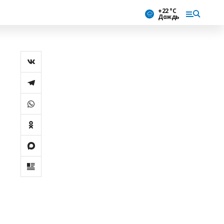
+22 °С
Дождь