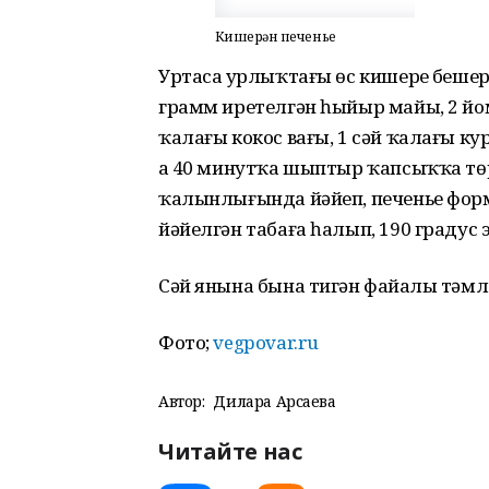
Кишерҙән печенье
Уртаса ҙурлыҡтағы өс кишерҙе бешере
грамм иретелгән һыйыр майы, 2 йо
ҡалағы кокос вағы, 1 сәй ҡалағы ку
ҙа 40 минутҡа шыптыр ҡапсыҡҡа тө
ҡалынлығында йәйеп, печенье форм
йәйелгән табаға һалып, 190 градус 
Сәй янына бына тигән файҙалы тәмл
Фото;
vegpovar.ru
Автор:
Дилара Арсаева
Читайте нас