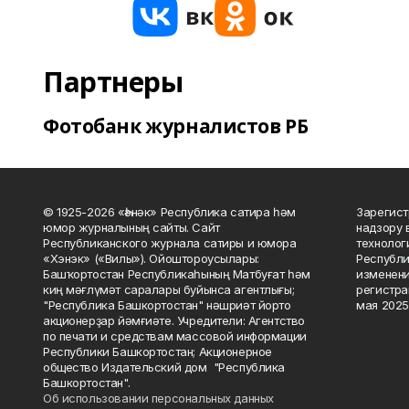
Партнеры
Фотобанк журналистов РБ
© 1925-2026 «Һәнәк» Республика сатира һәм
Зарегист
юмор журналының сайты. Сайт
надзору 
Республиканского журнала сатиры и юмора
технолог
«Хэнэк» («Вилы»). Ойоштороусылары:
Республи
Башҡортостан Республикаһының Матбуғат һәм
изменени
киң мәғлүмәт саралары буйынса агентлығы;
регистра
"Республика Башкортостан" нәшриәт йорто
мая 2025
акционерҙар йәмғиәте. Учредители: Агентство
по печати и средствам массовой информации
Республики Башкортостан; Акционерное
общество Издательский дом "Республика
Башкортостан".
Об использовании персональных данных