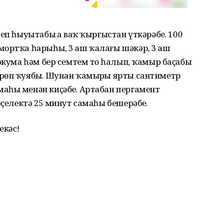
п һыуытабыҙ ҙа ваҡ ҡырғыстан үткәрәбеҙ. 100
мортҡа һарыһы, 3 аш ҡалағы шәкәр, 3 аш
ркума һәм бер семтем тоҙ һалып, ҡамыр баҫабыҙ
рөп ҡуябыҙ. Шунан ҡамырҙы ярты сантиметр
аһы менән киҫәбеҙ. Артабан пергамент
эҫелектә 25 минут самаһы бешерәбеҙ.
екәс!