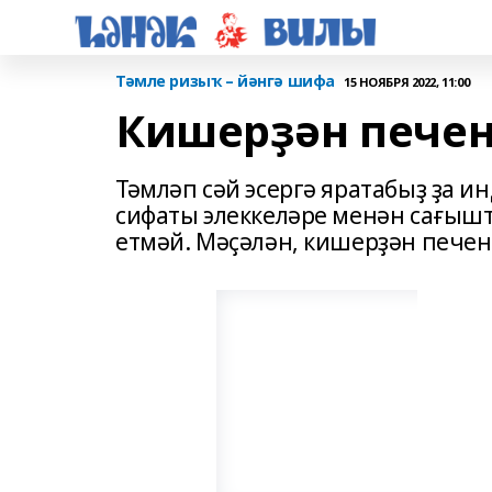
Тәмле ризыҡ – йәнгә шифа
15 НОЯБРЯ 2022, 11:00
Кишерҙән пече
Тәмләп сәй эсергә яратабыҙ ҙа и
сифаты элеккеләре менән сағышт
етмәй. Мәҫәлән, кишерҙән печень