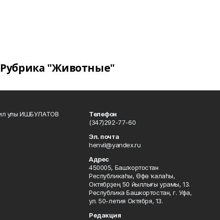
Рубрика "Животные"
кил улы ИШБУЛАТОВ
Телефон
(347)292-77-60
Эл. почта
henvil@yandex.ru
Адрес
450005, Башҡортостан
Республикаһы, Өфө ҡалаһы,
Октябрҙең 50 йыллығы урамы, 13.
Республика Башкортостан, г. Уфа,
ул. 50-летия Октября, 13.
Редакция