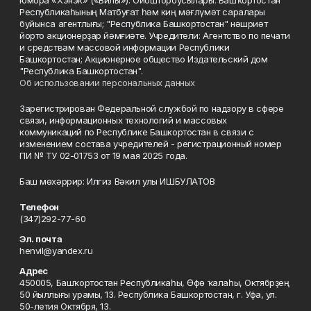
юмора «Хэнэк» («Вилы»). Ойоштороусылары: Башҡортостан
Республикаһының Матбуғат һәм киң мәғлүмәт саралары
буйынса агентлығы; "Республика Башкортостан" нәшриәт
йорто акционерҙар йәмғиәте. Учредители: Агентство по печати
и средствам массовой информации Республики
Башкортостан; Акционерное общество Издательский дом
"Республика Башкортостан".
Об использовании персональных данных
Зарегистрирован Федеральной службой по надзору в сфере
связи, информационных технологий и массовых
коммуникаций по Республике Башкортостан в связи с
изменением состава учредителей - регистрационный номер
ПИ № ТУ 02-01753 от 19 мая 2025 года.
Баш мөхәррир: Илгиз Вәкил улы ИШБУЛАТОВ
Телефон
(347)292-77-60
Эл. почта
henvil@yandex.ru
Адрес
450005, Башҡортостан Республикаһы, Өфө ҡалаһы, Октябрҙең
50 йыллығы урамы, 13. Республика Башкортостан, г. Уфа, ул.
50-летия Октября, 13.