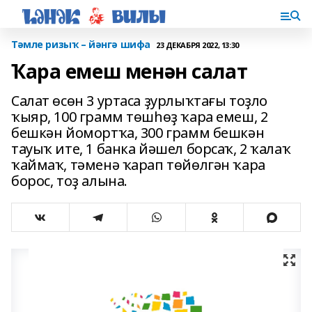
Тәмле ризыҡ – йәнгә шифа
23 ДЕКАБРЯ 2022, 13:30
Ҡара емеш менән салат
Салат өсөн 3 уртаса ҙурлыҡтағы тоҙло
ҡыяр, 100 грамм төшһөҙ ҡара емеш, 2
бешкән йомортҡа, 300 грамм бешкән
тауыҡ ите, 1 банка йәшел борсаҡ, 2 ҡалаҡ
ҡаймаҡ, тәменә ҡарап төйөлгән ҡара
борос, тоҙ алына.