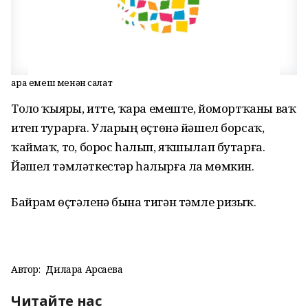
Ҡара емеш менән салат
Тоҙло ҡыярҙы, итте, ҡара емеште, йомортҡаны ваҡ
итеп турарға. Уларҙың өҫтөнә йәшел борсаҡ,
ҡаймаҡ, тоҙ, борос һалып, яҡшылап бутарға.
Йәшел тәмләткестәр һалырға ла мөмкин.
Байрам өҫтәленә бына тигән тәмле ризыҡ.
Автор:
Дилара Арсаева
Читайте нас