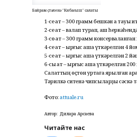
Байрам өҫтәленә “Көнбағыш” салаты
1-се ҡат – 300 грамм бешкән аҡ тауыҡ ит
2-се ҡат – ваҡлап турап, аш һеркәһенд
3-сө ҡат – 300 грамм консерваланға
4-се ҡат – ҡырғыс аша үткәрелгән 4 йо
5-се ҡат – ҡырғыс аша үткәрелгән 2 й
6-сы ҡат – ҡырғыс аша үткәрелгән 200
Салаттың өҫтөн уртаға ярылған ҡара
Тәрилкә ситенә чипсыларҙы сәскә т
Фото:
attuale.ru
Автор:
Дилара Арсаева
Читайте нас