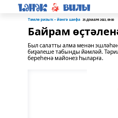
Тәмле ризыҡ – йәнгә шифа
25 ДЕКАБРЯ 2022, 09:00
Байрам өҫтәлен
Был салатты алма менән эшләһәң
биҙәлеше табынды йәмләй. Тәрил
береһенә майонез һыларға.