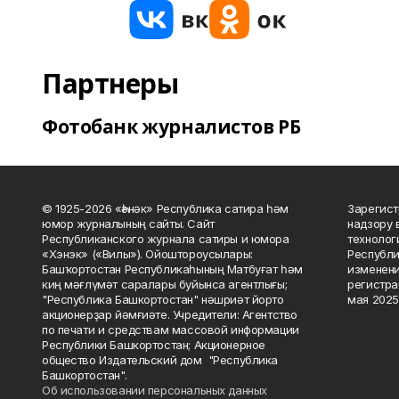
Партнеры
Фотобанк журналистов РБ
© 1925-2026 «Һәнәк» Республика сатира һәм
Зарегист
юмор журналының сайты. Сайт
надзору 
Республиканского журнала сатиры и юмора
технолог
«Хэнэк» («Вилы»). Ойоштороусылары:
Республи
Башҡортостан Республикаһының Матбуғат һәм
изменени
киң мәғлүмәт саралары буйынса агентлығы;
регистра
"Республика Башкортостан" нәшриәт йорто
мая 2025
акционерҙар йәмғиәте. Учредители: Агентство
по печати и средствам массовой информации
Республики Башкортостан; Акционерное
общество Издательский дом "Республика
Башкортостан".
Об использовании персональных данных