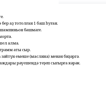
е.
ә бер аҙ тотолған 1 баш һуған.
н шампиньон бәшмәге.
мортҡа.
әшел алма.
 грамм ҡаты сыр.
 зәйтүн емеше (маслина) менән биҙәргә.
аждары рәүешендә теҙеп сығырға кәрәк.