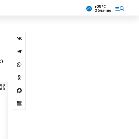
+25 °С
Облачно
р