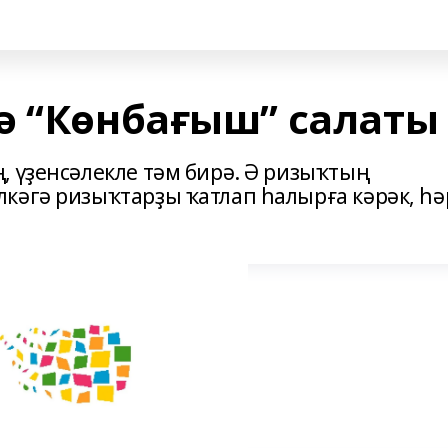
ә “Көнбағыш” салаты
, үҙенсәлекле тәм бирә. Ә ризыҡтың
кәгә ризыҡтарҙы ҡатлап һалырға кәрәк, һә