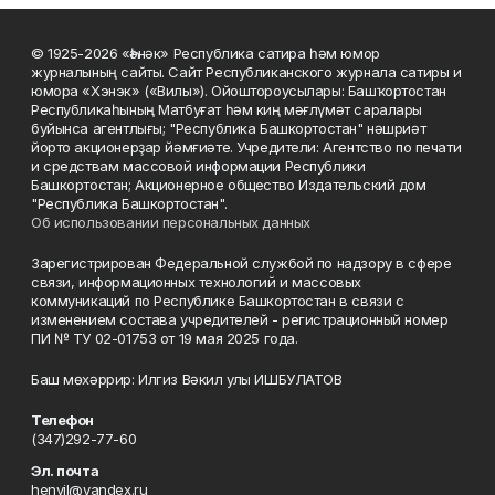
© 1925-2026 «Һәнәк» Республика сатира һәм юмор
журналының сайты. Сайт Республиканского журнала сатиры и
юмора «Хэнэк» («Вилы»). Ойоштороусылары: Башҡортостан
Республикаһының Матбуғат һәм киң мәғлүмәт саралары
буйынса агентлығы; "Республика Башкортостан" нәшриәт
йорто акционерҙар йәмғиәте. Учредители: Агентство по печати
и средствам массовой информации Республики
Башкортостан; Акционерное общество Издательский дом
"Республика Башкортостан".
Об использовании персональных данных
Зарегистрирован Федеральной службой по надзору в сфере
связи, информационных технологий и массовых
коммуникаций по Республике Башкортостан в связи с
изменением состава учредителей - регистрационный номер
ПИ № ТУ 02-01753 от 19 мая 2025 года.
Баш мөхәррир: Илгиз Вәкил улы ИШБУЛАТОВ
Телефон
(347)292-77-60
Эл. почта
henvil@yandex.ru