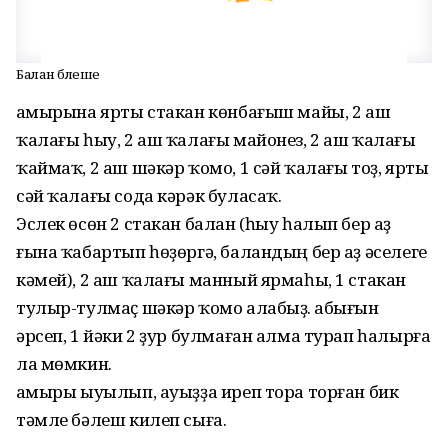
Балан бәлеше
Ҡамырына ярты стакан көнбағыш майы, 2 аш
ҡалағы һыу, 2 аш ҡалағы майонез, 2 аш ҡалағы
ҡаймаҡ, 2 аш шәкәр ҡомо, 1 сәй ҡалағы тоҙ, ярты
сәй ҡалағы сода кәрәк буласаҡ.
Эслек өсөн 2 стакан балан (һыу һалып бер аҙ
ғына ҡабартып һөҙөргә, баландың бер аҙ әселеге
кәмей), 2 аш ҡалағы манный ярмаһы, 1 стакан
тулыр-тулмаҫ шәкәр ҡомо алабыҙ. Ҡабығын
әрсеп, 1 йәки 2 ҙур булмаған алма турап һалырға
ла мөмкин.
Ҡамыры ыуылып, ауыҙҙа иреп тора торған бик
тәмле бәлеш килеп сыға.