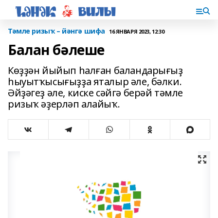
Тәмле ризыҡ – йәнгә шифа
16 ЯНВАРЯ 2023, 12:30
Балан бәлеше
Көҙҙән йыйып һалған баландарығыҙ
һыуытҡысығыҙҙа яталыр әле, бәлки.
Әйҙәгеҙ әле, киске сәйгә берәй тәмле
ризыҡ әҙерләп алайыҡ.