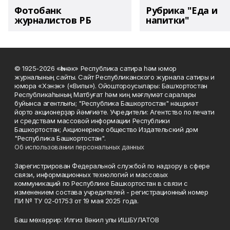
Фотобанк
Рубрика "Еда и
журналистов РБ
напитки"
© 1925-2026 «Һәнәк» Республика сатира һәм юмор
журналының сайты. Сайт Республиканского журнала сатиры и
юмора «Хэнэк» («Вилы»). Ойоштороусылары: Башҡортостан
Республикаһының Матбуғат һәм киң мәғлүмәт саралары
буйынса агентлығы; "Республика Башкортостан" нәшриәт
йорто акционерҙар йәмғиәте. Учредители: Агентство по печати
и средствам массовой информации Республики
Башкортостан; Акционерное общество Издательский дом
"Республика Башкортостан".
Об использовании персональных данных
Зарегистрирован Федеральной службой по надзору в сфере
связи, информационных технологий и массовых
коммуникаций по Республике Башкортостан в связи с
изменением состава учредителей - регистрационный номер
ПИ № ТУ 02-01753 от 19 мая 2025 года.
Баш мөхәррир: Илгиз Вәкил улы ИШБУЛАТОВ