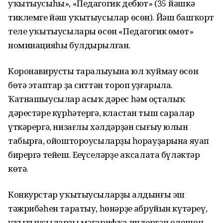
уҡытыусыһы», «Педагогик дебют» (35 йәшкә
тиклемге йәш уҡытыусылар өсөн). Йәш башҡорт
теле уҡытыусылары өсөн «Педагогик өмөт»
номинацияһы булдырылған.
Коронавирустың таралыуына юл ҡуймау өсөн
бөтә этаптар ҙа ситтән тороп уҙғарыла.
Ҡатнашыусылар асыҡ дәрес һәм оҫталыҡ
дәрестәре күрһәтергә, кластан тыш саралар
үткәрергә, низағлы хәлдәрҙән сығыу юлын
табырға, ойоштороусыларҙың һорауҙарына яуап
бирергә тейеш. Еңеүселәрҙе аҡсалата бүләктәр
көтә.
Конкурстар уҡытыусыларҙың алдынғы эш
тәжрибәһен таратыу, һөнәрҙең абруйын күтәреү,
уҡытыусыларҙың мәғарифҡа индергән өлөшөн