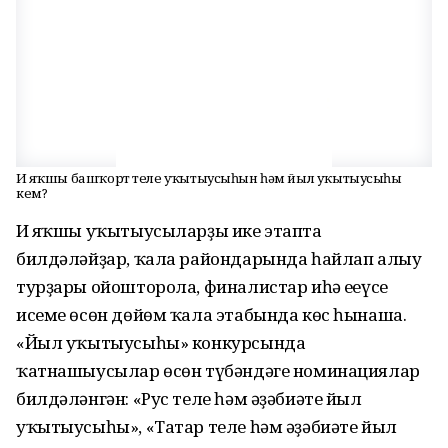
Иң яҡшы башҡорт теле уҡытыусыһын һәм йыл уҡытыусыһы
кем?
Иң яҡшы уҡытыусыларҙы ике этапта
билдәләйҙар, ҡала райондарында һайлап алыу
турҙары ойошторола, финалистар иһә еңеүсе
исеме өсөн дөйөм ҡала этабында көс һынаша.
«Йыл уҡытыусыһы» конкурсында
ҡатнашыусылар өсөн түбәндәге номинациялар
билдәләнгән: «Рус теле һәм әҙәбиәте йыл
уҡытыусыһы», «Татар теле һәм әҙәбиәте йыл