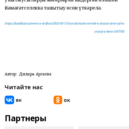
йәмәғәтселеккә танытыу өсөн үткәрелә.
https://bashkizi.ru/news/-u--iy-ili-tar/2023-01-17/i-ya-shy-bash-ort-tele-u-ytyusy-yn-m-yyl-u-
ytyusy-y-kem-3107592
Автор:
Дилара Арсаева
Читайте нас
Партнеры