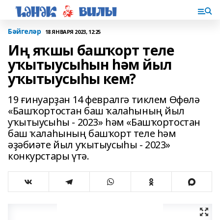
Бәйгеләр
18 ЯНВАРЯ 2023, 12:25
Иң яҡшы башҡорт теле
уҡытыусыһын һәм йыл
уҡытыусыһы кем?
19 ғинуарҙан 14 февралгә тиклем Өфөлә
«Башҡортостан баш ҡалаһының йыл
уҡытыусыһы - 2023» һәм «Башҡортостан
баш ҡалаһының башҡорт теле һәм
әҙәбиәте йыл уҡытыусыһы - 2023»
конкурстары үтә.