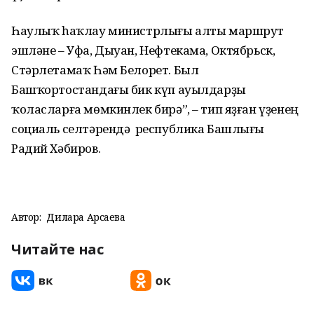
Һаулыҡ һаҡлау министрлығы алты маршрут
эшләне – Уфа, Дыуан, Нефтекама, Октябрьск,
Стәрлетамаҡ Һәм Белорет. Был
Башҡортостандағы бик күп ауылдарҙы
ҡоласларға мөмкинлек бирә”, – тип яҙған үҙенең
социаль селтәрендә республика Башлығы
Радий Хәбиров.
Автор:
Дилара Арсаева
Читайте нас