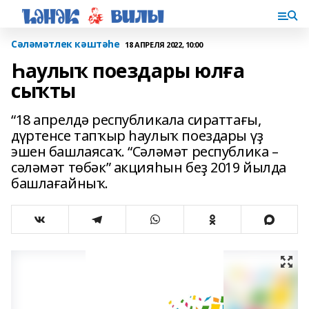
Сәләмәтлек кәштәһе
18 АПРЕЛЯ 2022, 10:00
Һаулыҡ поездары юлға
сыҡты
“18 апрелдә республикала сираттағы,
дүртенсе тапҡыр һаулыҡ поездары үҙ
эшен башлаясаҡ. “Сәләмәт республика –
сәләмәт төбәк” акцияһын беҙ 2019 йылда
башлағайныҡ.