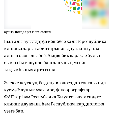
Һаулыҡ поездары юлға сыҡты
Был алыҫ ауылдарҙа йәшәүсе халыҡ республика
клиникалары табиптарынан дауаланыу ала
алһын өсөн эшләнә. Акция бик кәрәкле булып
сыҡты һәм шунан башлап уның менән
ҡыҙыҡһыныу арта ғына.
Элекке кеүек үк, беҙҙең автопоездар составында
күсмә Һаулыҡ үҙәктәре, флюорографтар,
ФАПтар һәм Республика Ҡыуатов исемендәге
клиник дауахана һәм Республика кардиология
үҙәге бар.