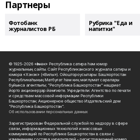
Партнеры
Фотобанк
Рубрика "Еда и
журналистов РБ
напитки"
© 1925-2026 «Һәнәк» Республика сатира һәм юмор
журналының сайты. Сайт Республиканского журнала сатиры и
юмора «Хэнэк» («Вилы»). Ойоштороусылары: Башҡортостан
Республикаһының Матбуғат һәм киң мәғлүмәт саралары
буйынса агентлығы; "Республика Башкортостан" нәшриәт
йорто акционерҙар йәмғиәте. Учредители: Агентство по печати
и средствам массовой информации Республики
Башкортостан; Акционерное общество Издательский дом
"Республика Башкортостан".
Об использовании персональных данных
Зарегистрирован Федеральной службой по надзору в сфере
связи, информационных технологий и массовых
коммуникаций по Республике Башкортостан в связи с
изменением состава учредителей - регистрационный номер