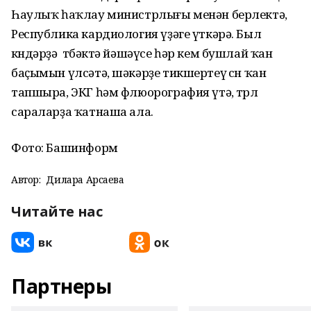
Һаулыҡ һаҡлау министрлығы менән берлектә,
Республика кардиология үҙәге үткәрә. Был
көндәрҙә төбәктә йәшәүсе һәр кем бушлай ҡан
баҫымын үлсәтә, шәкәрҙе тикшертеү өсөн ҡан
тапшыра, ЭКГ һәм флюорография үтә, төрлө
сараларҙа ҡатнаша ала.
Фото: Башинформ
Автор:
Дилара Арсаева
Читайте нас
Партнеры