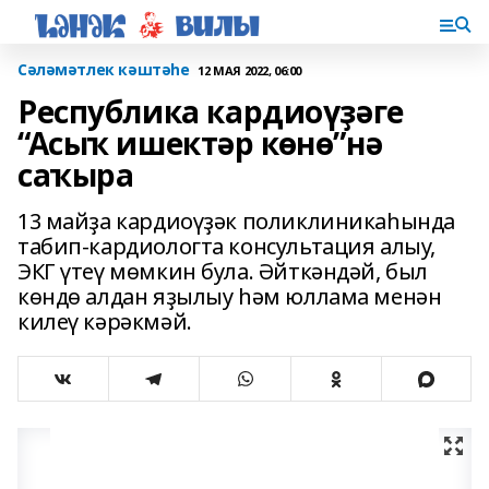
Сәләмәтлек кәштәһе
12 МАЯ 2022, 06:00
Республика кардиоүҙәге
“Асыҡ ишектәр көнө”нә
саҡыра
13 майҙа кардиоүҙәк поликлиникаһында
табип-кардиологта консультация алыу,
ЭКГ үтеү мөмкин була. Әйткәндәй, был
көндө алдан яҙылыу һәм юллама менән
килеү кәрәкмәй.