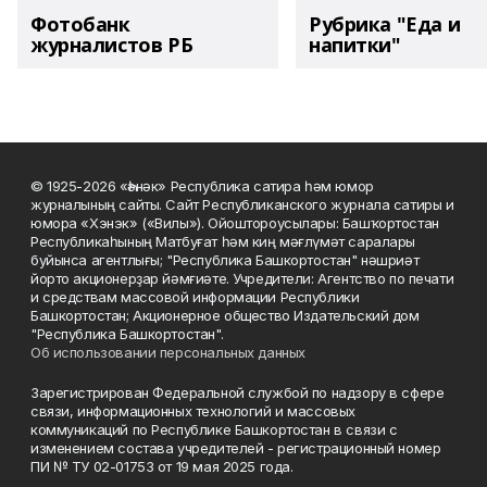
Фотобанк
Рубрика "Еда и
журналистов РБ
напитки"
© 1925-2026 «Һәнәк» Республика сатира һәм юмор
журналының сайты. Сайт Республиканского журнала сатиры и
юмора «Хэнэк» («Вилы»). Ойоштороусылары: Башҡортостан
Республикаһының Матбуғат һәм киң мәғлүмәт саралары
буйынса агентлығы; "Республика Башкортостан" нәшриәт
йорто акционерҙар йәмғиәте. Учредители: Агентство по печати
и средствам массовой информации Республики
Башкортостан; Акционерное общество Издательский дом
"Республика Башкортостан".
Об использовании персональных данных
Зарегистрирован Федеральной службой по надзору в сфере
связи, информационных технологий и массовых
коммуникаций по Республике Башкортостан в связи с
изменением состава учредителей - регистрационный номер
ПИ № ТУ 02-01753 от 19 мая 2025 года.