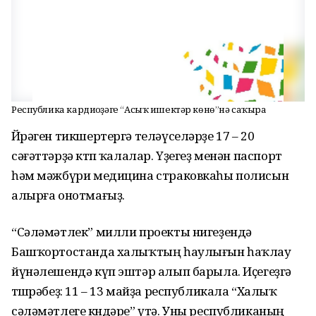
Республика кардиоүҙәге “Асыҡ ишектәр көнө”нә саҡыра
Йөрәген тикшертергә теләүселәрҙе 17 – 20
сәғәттәрҙә көтөп ҡалалар. Үҙегеҙ менән паспорт
һәм мәжбүри медицина страковкаһы полисын
алырға онотмағыҙ.
“Сәләмәтлек” милли проекты нигеҙендә
Башҡортостанда халыҡтың һаулығын һаҡлау
йүнәлешендә күп эштәр алып барыла. Иҫегеҙгә
төшөрәбеҙ: 11 – 13 майҙа республикала “Халыҡ
сәләмәтлеге көндәре” үтә. Уны республиканың