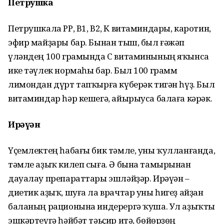
Петрушка
Петрушкала РР, В1, В2, К витаминдары, каротин,
эфир май­ҙары бар. Бынан тыш, был ғәжәп
үләндең 100 грамында С витаминының яҡынса
ике тәүлек нормаһы бар. Был 100 грамм
лимондан дүрт тапҡырға күберәк тигән һүҙ. Был
витаминдар һәр кешегә, айырыуса балаға кәрәк.
Ирәүән
Үҫемлектең һабағы бик тәмле, уны ҡулланғанда,
тәмле аҙыҡ килеп сыға. Ә бына тамырынан
дауалау препараттары эшләйҙәр. Ирәүән –
диетик аҙыҡ, шуға ла врачтар уны һигеҙ айҙан
баланың рационына индерергә ҡуша. Ул аҙыҡты
эшкәртеүгә һәйбәт тәьҫир итә, бөйөрҙөң