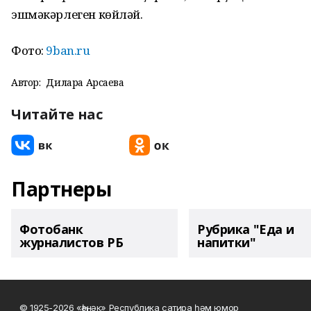
эшмәкәрлеген көйләй.
Фото:
9ban.ru
Автор:
Дилара Арсаева
Читайте нас
Партнеры
Фотобанк
Рубрика "Еда и
журналистов РБ
напитки"
© 1925-2026 «Һәнәк» Республика сатира һәм юмор