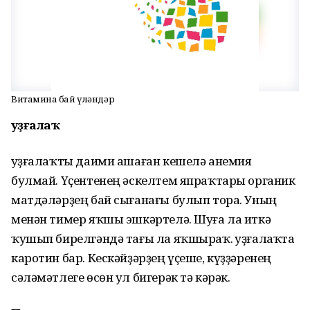
Витаминға бай үләндәр
Ҡуҙғалаҡ
Ҡуҙғалаҡты даими ашаған кешелә анемия
булмай. Үҫентенең әскелтем япраҡтары органик
матдәләрҙең бай сығанағы булып тора. Уның
менән тимер яҡшы эшкәртелә. Шуға ла иткә
ҡушып бирелгәндә тағы ла яҡшыраҡ. Ҡуҙғалаҡта
каротин бар. Кес­кәй­ҙәрҙең үҫеше, күҙҙәренең
сәләмәтлеге өсөн ул бигерәк тә кәрәк.