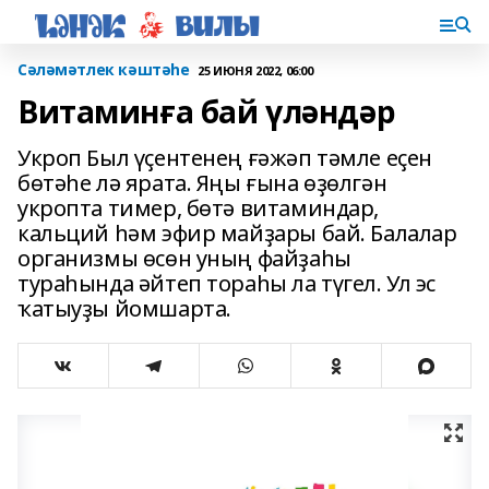
Сәләмәтлек кәштәһе
25 ИЮНЯ 2022, 06:00
Витаминға бай үләндәр
Укроп Был үҫентенең ғәжәп тәмле еҫен
бөтәһе лә ярата. Яңы ғына өҙөлгән
укропта тимер, бөтә витаминдар,
кальций һәм эфир майҙары бай. Балалар
организмы өсөн уның файҙаһы
тураһында әйтеп тораһы ла түгел. Ул эс
ҡатыуҙы йомшарта.