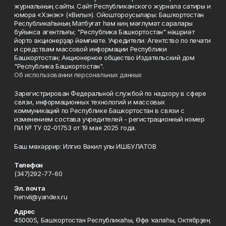
журналының сайты. Сайт Республиканского журнала сатиры и
юмора «Хэнэк» («Вилы»). Ойоштороусылары: Башҡортостан
Республикаһының Матбуғат һәм киң мәғлүмәт саралары
буйынса агентлығы; "Республика Башкортостан" нәшриәт
йорто акционерҙар йәмғиәте. Учредители: Агентство по печати
и средствам массовой информации Республики
Башкортостан; Акционерное общество Издательский дом
"Республика Башкортостан".
Об использовании персональных данных
Зарегистрирован Федеральной службой по надзору в сфере
связи, информационных технологий и массовых
коммуникаций по Республике Башкортостан в связи с
изменением состава учредителей - регистрационный номер
ПИ № ТУ 02-01753 от 19 мая 2025 года.
Баш мөхәррир: Илгиз Вәкил улы ИШБУЛАТОВ
Телефон
(347)292-77-60
Эл. почта
henvil@yandex.ru
Адрес
450005, Башҡортостан Республикаһы, Өфө ҡалаһы, Октябрҙең