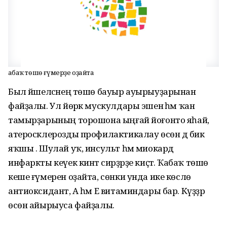
Ҡабаҡ төшө ғүмерҙе оҙайта
Был йәшелсәнең төшө бауыр ауырыуҙарынан
файҙалы. Ул йөрәк мускулдары эшенә һәм ҡан
тамырҙарының торошона ыңғай йоғонто яһай,
атеросклерозды профилактикалау өсөн дә бик
яҡшы . Шулай уҡ, инсульт һәм миокард
инфаркты кеүек кинәт сирҙәрҙе киҫәтә. Ҡабаҡ төшө
кеше ғүмерен оҙайта, сөнки унда ике көслө
антиоксидант, А һәм Е витаминдары бар. Күҙҙәр
өсөн айырыуса файҙалы.