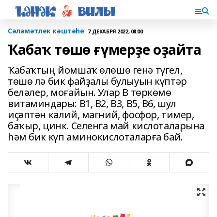
Сәләмәтлек кәштәһе
7 ДЕКАБРЯ 2022, 08:00
Ҡабаҡ төшө ғүмерҙе оҙайта
Ҡабаҡтың йомшаҡ өлөшө генә түгел,
төшө лә бик файҙалы булыуын күптәр
беләлер, моғайын. Улар В төркөмө
витаминдары: В1, В2, В3, В5, В6, шул
иҫәптән калий, магний, фосфор, тимер,
баҡыр, цинк. Селенга май кислоталарына
һәм бик күп аминокислоталарға бай.