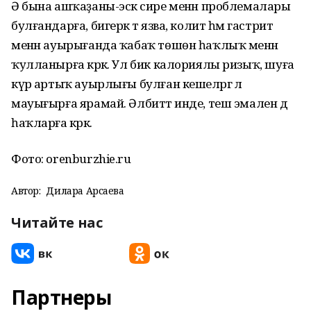
Ә бына ашҡаҙаны-эсәк сире менән проблемалары
булғандарға, бигерәк тә язва, колит һәм гастрит
менән ауырығанда ҡабаҡ төшөн һаҡлыҡ менән
ҡулланырға кәрәк. Ул бик калориялы ризыҡ, шуға
күрә артыҡ ауырлығы булған кешеләргә лә
мауығырға ярамай. Әлбиттә инде, теш эмален дә
һаҡларға кәрәк.
Фото: orenburzhie.ru
Автор:
Дилара Арсаева
Читайте нас
Партнеры