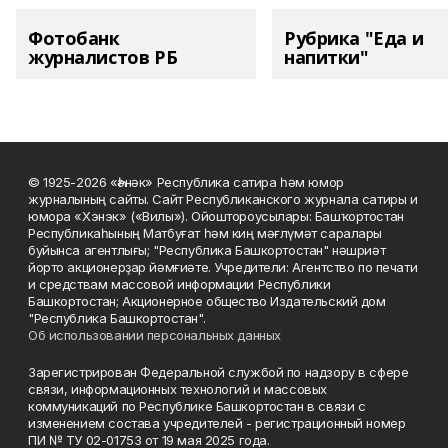
Фотобанк
Рубрика "Еда и
журналистов РБ
напитки"
© 1925-2026 «Һәнәк» Республика сатира һәм юмор
журналының сайты. Сайт Республиканского журнала сатиры и
юмора «Хэнэк» («Вилы»). Ойоштороусылары: Башҡортостан
Республикаһының Матбуғат һәм киң мәғлүмәт саралары
буйынса агентлығы; "Республика Башкортостан" нәшриәт
йорто акционерҙар йәмғиәте. Учредители: Агентство по печати
и средствам массовой информации Республики
Башкортостан; Акционерное общество Издательский дом
"Республика Башкортостан".
Об использовании персональных данных
Зарегистрирован Федеральной службой по надзору в сфере
связи, информационных технологий и массовых
коммуникаций по Республике Башкортостан в связи с
изменением состава учредителей - регистрационный номер
ПИ № ТУ 02-01753 от 19 мая 2025 года.