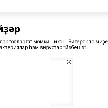
йҙәр
лар “ояларға” мөмкин икән. Бигерәк тә миҙе
ктериялар һәм вирустар “йәбешә”.