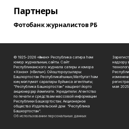
Партнеры
Фотобанк журналистов РБ
© 1925-2026 «Һәнәк» Республика сатира һәм
Зарегист
юмор журналының сайты. Сайт
надзору 
Республиканского журнала сатиры и юмора
технолог
«Хэнэк» («Вилы»). Ойоштороусылары:
Республи
Башҡортостан Республикаһының Матбуғат һәм
изменени
киң мәғлүмәт саралары буйынса агентлығы;
регистра
"Республика Башкортостан" нәшриәт йорто
мая 2025
акционерҙар йәмғиәте. Учредители: Агентство
по печати и средствам массовой информации
Республики Башкортостан; Акционерное
общество Издательский дом "Республика
Башкортостан".
Об использовании персональных данных