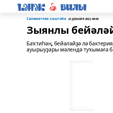
Сәләмәтлек кәштәһе
23 ДЕКАБРЯ 2022, 08:00
Зыянлы бейәлә
Баҡтиһәң, бейәләйҙә лә бактерия
ауырыуҙары мәлендә туҡымаға ба