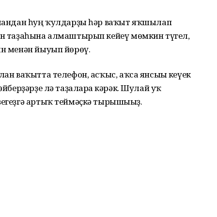
алғандан һуң ҡулдарҙы һәр ваҡыт яҡшылап
йын таҙаһына алмаштырып кейеү мөмкин түгел,
ын менән йыуып йөрөү.
ған ваҡытта телефон, асҡыс, аҡса янсығы кеүек
әйберҙәрҙе лә таҙаларға кәрәк. Шулай уҡ
ҙегеҙгә артыҡ теймәҫкә тырышығыҙ.