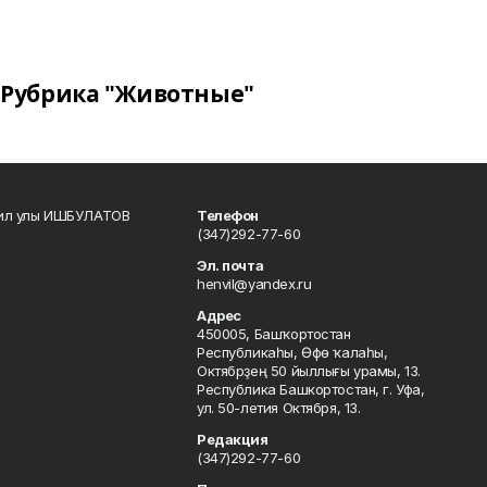
Рубрика "Животные"
кил улы ИШБУЛАТОВ
Телефон
(347)292-77-60
Эл. почта
henvil@yandex.ru
Адрес
450005, Башҡортостан
Республикаһы, Өфө ҡалаһы,
Октябрҙең 50 йыллығы урамы, 13.
Республика Башкортостан, г. Уфа,
ул. 50-летия Октября, 13.
Редакция
(347)292-77-60