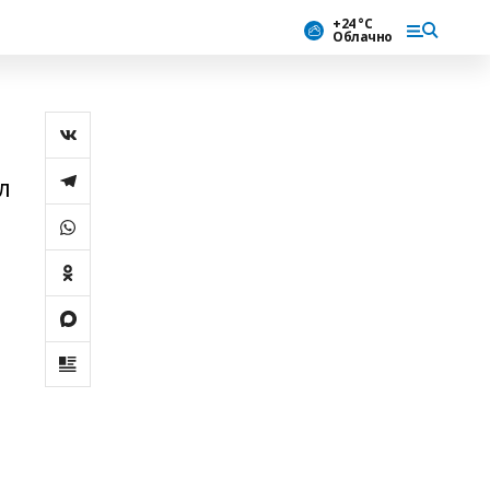
+24 °С
Облачно
л