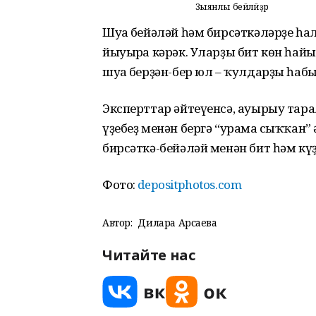
Зыянлы бейәләйҙәр
Шуға бейәләй һәм бирсәткәләрҙе һ
йыуырға кәрәк. Уларҙы бит көн һа
шуға берҙән-бер юл – ҡулдарҙы һаб
Эксперттар әйтеүенсә, ауырыу тарал
үҙебеҙ менән бергә “урамға сыҡҡан” 
бирсәткә-бейәләй менән бит һәм кү
Фото:
depositphotos.com
Автор:
Дилара Арсаева
Читайте нас