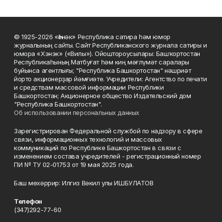
© 1925-2026 «Һәнәк» Республика сатира һәм юмор
журналының сайты. Сайт Республиканского журнала сатиры и
юмора «Хэнэк» («Вилы»). Ойоштороусылары: Башҡортостан
Республикаһының Матбуғат һәм киң мәғлүмәт саралары
буйынса агентлығы; "Республика Башкортостан" нәшриәт
йорто акционерҙар йәмғиәте. Учредители: Агентство по печати
и средствам массовой информации Республики
Башкортостан; Акционерное общество Издательский дом
"Республика Башкортостан".
Об использовании персональных данных
Зарегистрирован Федеральной службой по надзору в сфере
связи, информационных технологий и массовых
коммуникаций по Республике Башкортостан в связи с
изменением состава учредителей - регистрационный номер
ПИ № ТУ 02-01753 от 19 мая 2025 года.
Баш мөхәррир: Илгиз Вәкил улы ИШБУЛАТОВ
Телефон
(347)292-77-60