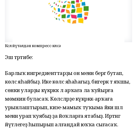
Көслө йүтәлдән компресс-көлсә
Эш тәртибе:
Барлыҡ ингредиенттарҙы он менән бергә бутап,
көлсә яһайбыҙ. Ике көлсә яһаһағыҙ, бигерәк тә яҡшы,
сөнки уларҙы күкрәккә лә арҡаға ла ҡуйырға
мөмкин буласаҡ. Көлсәләрҙе күкрәккә-арҡаға
урынлаштырып, кизе-мамыҡ туҡыма йәки шәл
менән урап ҡуябыҙ ҙа йоҡларға ятабыҙ. Иртәнгә
йүтәлегеҙ һыпырып алғандай юҡҡа сығасаҡ.