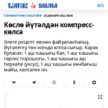
Сәләмәтлек кәштәһе
28 ДЕКАБРЯ 2022, 06:00
Көслө йүтәлдән компресс-
көлсә
Әлеге рецепт менән файҙаланһағыҙ,
йүтәлегеҙ төн эсендә юҡҡа сығыр. Кәрәк
буласаҡ: 1 аш ҡашығы бал, 1 аш ҡашығы
гәрсис порошогы, 1 аш ҡашығы аш
һеркәһе (уксус), 1 аш ҡашығы көнбағыш
майы, көлсәлек он.