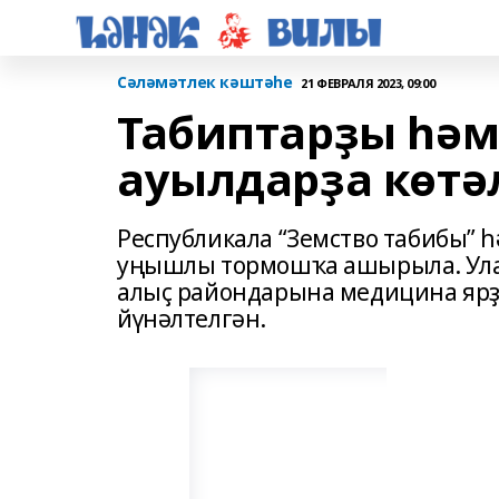
Сәләмәтлек кәштәһе
21 ФЕВРАЛЯ 2023, 09:00
Табиптарҙы һә
ауылдарҙа көтә
Республикала “Земство табибы”
уңышлы тормошҡа ашырыла. Улар
алыҫ райондарына медицина ярҙ
йүнәлтелгән.