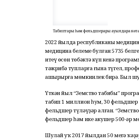
Табиптарҙы һәм фельдшерҙарҙы ауылдарҙа көт
2022 йылда республиканың медици
медицина белеме булған 5735 бел
итеү өсөн төбәктә күп кенә прогр
тәжрибә тупларға ғына түгел, про
ашырырға мөмкинлек бирә. Был шу
Үткән йыл “Земство табибы” програ
табип 1 миллион һум, 30 фельдшер 
фельдшер түләүҙәр алған. “Земст
фельдшер һәм ике акушер 500-әр мең
Шулай уҡ 2017 йылдан 50 меңгә ҡәҙ