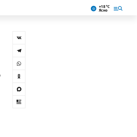
+18 °С
Ясно
ң