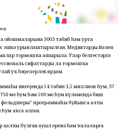
әләр
на ойошмаларына 3003 табиб һәм урта
гес эшкә урынлаштырылған. Медиктарҙы йәлеп
аммалар тормошҡа ашырыла. Улар белгестәргә
фессиональ сифаттарҙы ла тормошҡа
лай уҡ һиҙелерлек ярҙам.
ммаһы нигеҙендә 54 табип 1,5 миллион һум, 37
750 мең һум һәм 500 мең һум күләмендә биш
во фельдшеры” программаһы буйынса алты
 һум аҡса алған.
әр халҡы булған ауыл еренә һәм ҡалаларға