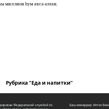
һы миллион һум аҡса алған.
Рубрика "Еда и напитки"
рирован Федеральной службой по
Баш мөхәррир: Илгиз Вә