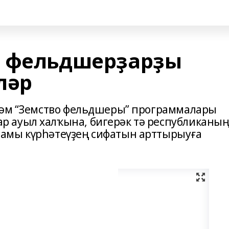
м фельдшерҙарҙы
ләр
 һәм “Земство фельдшеры” программалары
 ауыл халҡына, бигерәк тә республиканы
амы күрһәтеүҙең сифатын арттырыуға