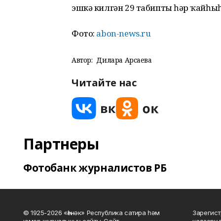
эшкә килгән 29 табиптың һәр ҡайһы
Фото:
abon-news.ru
Автор:
Дилара Арсаева
Читайте нас
Партнеры
Фотобанк журналистов РБ
© 1925-2026 «Һәнәк» Республика сатира һәм
Зарегист