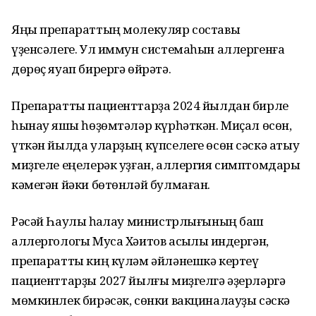
Яңы препараттың молекуляр составы
үҙенсәлеге. Ул иммун системаһын аллергенға
дөрөҫ яуап бирергә өйрәтә.
Препаратты пациенттарҙа 2024 йылдан бирле
һынау яҡшы һөҙөмтәләр күрһәткән. Миҫал өсөн,
үткән йылда уларҙың күпселеге өсөн сәскә атыу
миҙгеле еңелерәк уҙған, аллергия симптомдары
кәмегән йәки бөтөнләй булмаған.
Рәсәй Һаулыҡ һаҡлау министрлығының баш
аллергологы Муса Хәитов асыҡлыҡ индергән,
препаратты киң күләм әйләнешкә кертеү
пациенттарҙы 2027 йылғы миҙгелгә әҙерләргә
мөмкинлек бирәсәк, сөнки вакциналауҙы сәскә