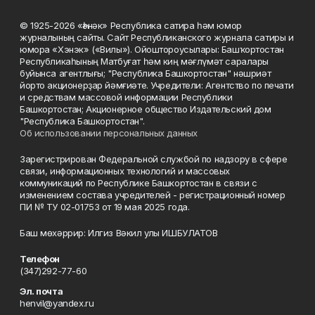
© 1925-2026 «Һәнәк» Республика сатира һәм юмор
журналының сайты. Сайт Республиканского журнала сатиры и
юмора «Хэнэк» («Вилы»). Ойоштороусылары: Башҡортостан
Республикаһының Матбуғат һәм киң мәғлүмәт саралары
буйынса агентлығы; "Республика Башкортостан" нәшриәт
йорто акционерҙар йәмғиәте. Учредители: Агентство по печати
и средствам массовой информации Республики
Башкортостан; Акционерное общество Издательский дом
"Республика Башкортостан".
Об использовании персональных данных
Зарегистрирован Федеральной службой по надзору в сфере
связи, информационных технологий и массовых
коммуникаций по Республике Башкортостан в связи с
изменением состава учредителей - регистрационный номер
ПИ № ТУ 02-01753 от 19 мая 2025 года.
Баш мөхәррир: Илгиз Вәкил улы ИШБУЛАТОВ
Телефон
(347)292-77-60
Эл. почта
henvil@yandex.ru