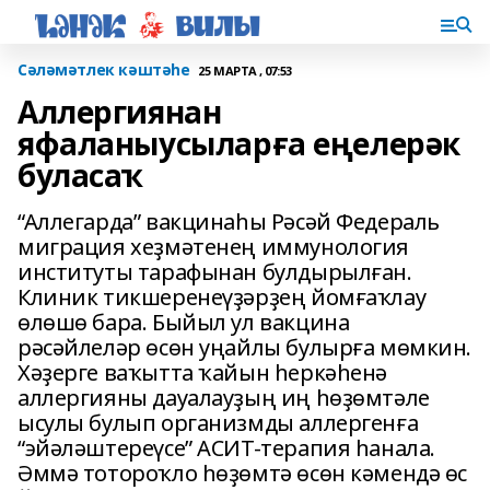
Сәләмәтлек кәштәһе
25 МАРТА , 07:53
Аллергиянан
яфаланыусыларға еңелерәк
буласаҡ
“Аллегарда” вакцинаһы Рәсәй Федераль
миграция хеҙмәтенең иммунология
институты тарафынан булдырылған.
Клиник тикшеренеүҙәрҙең йомғаҡлау
өлөшө бара. Быйыл ул вакцина
рәсәйлеләр өсөн уңайлы булырға мөмкин.
Хәҙерге ваҡытта ҡайын һеркәһенә
аллергияны дауалауҙың иң һөҙөмтәле
ысулы булып организмды аллергенға
“эйәләштереүсе” АСИТ-терапия һанала.
Әммә тотороҡло һөҙөмтә өсөн кәмендә өс