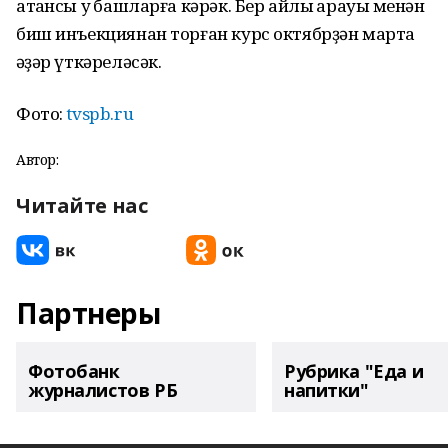
атҡансы уҡ башларға кәрәк. Бер айлыҡ арауыҡ менән
биш инъекциянан торған курс октябрҙән мартҡа
ҡәҙәр үткәреләсәк.
Фото:
tvspb.ru
Автор:
Читайте нас
Партнеры
Фотобанк
Рубрика "Еда и
журналистов РБ
напитки"