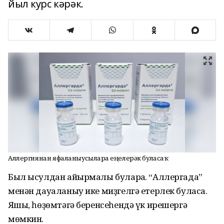
йыл курс кәрәк.
Аллергиянан яфаланыусыларға еңелерәк буласаҡ
Был ысулдан айырмалы булараҡ. “Аллергада”
менән дауаланыу ике миҙгелгә етерлек буласаҡ.
Яҡшы, һөҙөмтәгә беренсеһендә үк ирешергә
мөмкин.