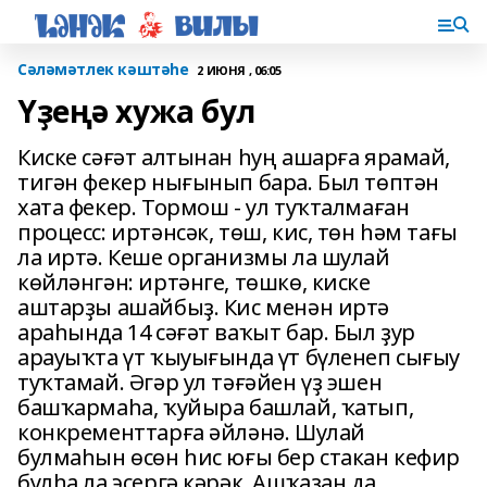
Сәләмәтлек кәштәһе
2 ИЮНЯ , 06:05
Үҙеңә хужа бул
Киске сәғәт алтынан һуң ашарға ярамай,
тигән фекер нығынып бара. Был төптән
хата фекер. Тормош - ул туҡталмаған
процесс: иртәнсәк, төш, кис, төн һәм тағы
ла иртә. Кеше организмы ла шулай
көйләнгән: иртәнге, төшкө, киске
аштарҙы ашайбыҙ. Кис менән иртә
араһында 14 сәғәт ваҡыт бар. Был ҙур
арауыҡта үт ҡыуығында үт бүленеп сығыу
туҡтамай. Әгәр ул тәғәйен үҙ эшен
башҡармаһа, ҡуйыра башлай, ҡатып,
конкременттарға әйләнә. Шулай
булмаһын өсөн һис юғы бер стакан кефир
булһа ла эсергә кәрәк. Ашҡаҙан да