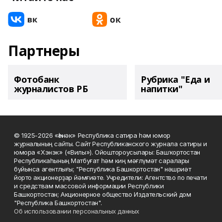
Партнеры
Фотобанк
Рубрика "Еда и
журналистов РБ
напитки"
© 1925-2026 «Һәнәк» Республика сатира һәм юмор
журналының сайты. Сайт Республиканского журнала сатиры и
юмора «Хэнэк» («Вилы»). Ойоштороусылары: Башҡортостан
Республикаһының Матбуғат һәм киң мәғлүмәт саралары
буйынса агентлығы; "Республика Башкортостан" нәшриәт
йорто акционерҙар йәмғиәте. Учредители: Агентство по печати
и средствам массовой информации Республики
Башкортостан; Акционерное общество Издательский дом
"Республика Башкортостан".
Об использовании персональных данных