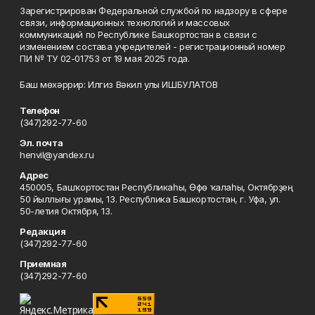
Зарегистрирован Федеральной службой по надзору в сфере
связи, информационных технологий и массовых
коммуникаций по Республике Башкортостан в связи с
изменением состава учредителей - регистрационный номер
ПИ № ТУ 02-01753 от 19 мая 2025 года.
Баш мөхәррир: Илгиз Вәкил улы ИШБУЛАТОВ
Телефон
(347)292-77-60
Эл. почта
henvil@yandex.ru
Адрес
450005, Башҡортостан Республикаһы, Өфө ҡалаһы, Октябрҙең
50 йыллығы урамы, 13. Республика Башкортостан, г. Уфа, ул.
50-летия Октября, 13.
Редакция
(347)292-77-60
Приемная
(347)292-77-60