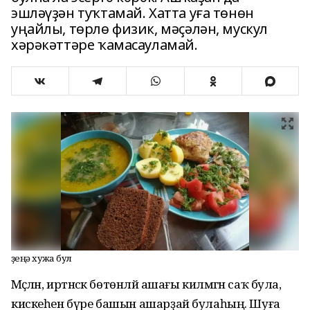
эшләүҙән туҡтамай. Хатта уға төнөн
уңайлы, төрлө физик, мәҫәлән, мускул
хәрәкәттәре ҡамасауламай.
Үҙеңә хужа бул
Мәҫәлән, иртәнсәк бөтөнләй ашағы килмәгән саҡ була, ә
кискеһен бүре башын ашарҙай булаһың. Шуға