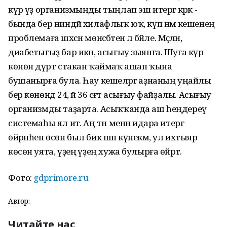
күрә үҙ организмыңды тыңлап эш итергә кәрәк -
бында бер ниндәй хилафлыҡ юҡ, күп нәмә кешенең
проблемаға шәхсән мөнәсәбәтенә лә бәйле. Мәҫәлән,
диабетығыҙ бар икән, асығыу зыянға. Шуға күрә
көнөнә дүрт стакан ҡаймаҡ ашап ҡына
бушанырға була. Һау кешеләргә аҙнаның уңайлы
бер көнөндә 24, йә 36 сәғәт асығыу файҙалы. Асығыу
организмды таҙарта. Асыҡҡанда аш һеңдереү
системаһы ял итә. Аң тән менән идара итергә
өйрәнһен өсөн был бик шәп күнекмә, ул ихтыяр
көсөн уята, үҙеңә үҙең хужа булырға өйрәтә.
Фото:
gdprimore.ru
Автор:
Читайте нас