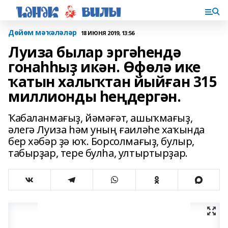
Дөйөм мәҡәләләр
18 ИЮНЯ 2019, 13:56
Луиза былар эргәһендә
гонаһһыҙ икән. Өфөлә ике
ҡатын халыҡтан йыйған 315
миллионды һеңдергән.
Ҡабаланмағыҙ, йәмәғәт, ашыҡмағыҙ,
әлегә Луиза һәм уның ғаиләһе хаҡында
бер хәбәр ҙә юҡ. Борсолмағыҙ, булыр,
табырҙар, тере булһа, ултыртырҙар.