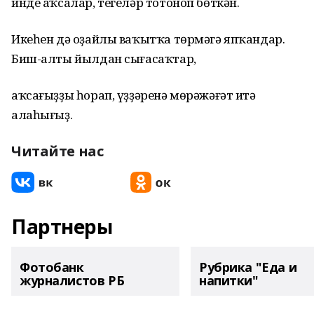
инде аҡсалар, тегеләр тотоноп бөткән.
Икеһен дә оҙайлы ваҡытҡа төрмәгә япҡандар.
Биш-алты йылдан сығасаҡтар,
аҡсағыҙҙы һорап, үҙҙәренә мөрәжәғәт итә
алаһығыҙ.
Читайте нас
Партнеры
Фотобанк
Рубрика "Еда и
журналистов РБ
напитки"