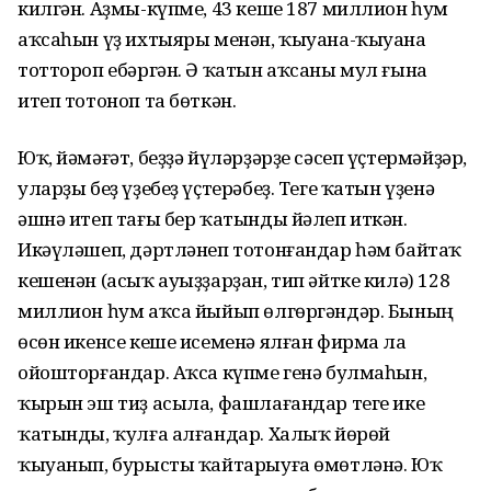
килгән. Аҙмы-күпме, 43 кеше 187 миллион һум
аҡсаһын үҙ ихтыяры менән, ҡыуана-ҡыуана
тоттороп ебәргән. Ә ҡатын аҡсаны мул ғына
итеп тотоноп та бөткән.
Юҡ, йәмәғәт, беҙҙә йүләрҙәрҙе сәсеп үҫтермәйҙәр,
уларҙы беҙ үҙебеҙ үҫтерәбеҙ. Теге ҡатын үҙенә
әшнә итеп тағы бер ҡатынды йәлеп иткән.
Икәүләшеп, дәртләнеп тотонғандар һәм байтаҡ
кешенән (асыҡ ауыҙҙарҙан, тип әйтке килә) 128
миллион һум аҡса йыйып өлгөргәндәр. Бының
өсөн икенсе кеше исеменә ялған фирма ла
ойошторғандар. Аҡса күпме генә булмаһын,
ҡырын эш тиҙ асыла, фашлағандар теге ике
ҡатынды, ҡулға алғандар. Халыҡ йөрөй
ҡыуанып, бурысты ҡайтарыуға өмөтләнә. Юҡ