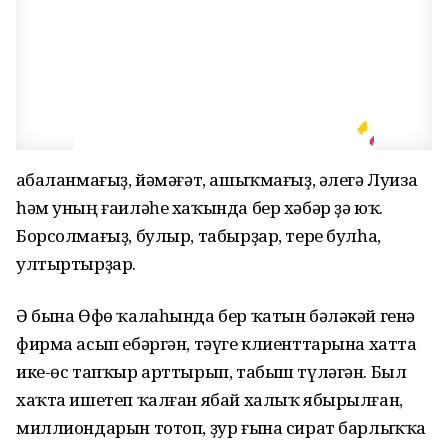
Ҡабаланмағыҙ, йәмәғәт, ашыҡмағыҙ, әлегә Луиза
һәм уның ғаиләһе хаҡында бер хәбәр ҙә юҡ.
Борсолмағыҙ, булыр, табырҙар, тере булһа,
ултыртырҙар.
Ә бына Өфө ҡалаһында бер ҡатын бәләкәй генә
фирма асып ебәргән, тәүге клиенттарына хатта
ике-өс тапҡыр арттырып, табыш түләгән. Был
хаҡта ишетеп ҡалған ябай халыҡ ябырылған,
миллиондарын тотоп, ҙур ғына сират барлыҡҡа