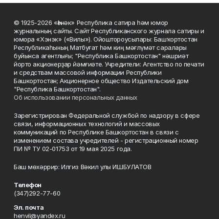
© 1925-2026 «Һәнәк» Республика сатира һәм юмор
журналының сайты. Сайт Республиканского журнала сатиры и
юмора «Хэнэк» («Вилы»). Ойоштороусылары: Башҡортостан
Республикаһының Матбуғат һәм киң мәғлүмәт саралары
буйынса агентлығы; "Республика Башкортостан" нәшриәт
йорто акционерҙар йәмғиәте. Учредители: Агентство по печати
и средствам массовой информации Республики
Башкортостан; Акционерное общество Издательский дом
"Республика Башкортостан".
Об использовании персональных данных
Зарегистрирован Федеральной службой по надзору в сфере
связи, информационных технологий и массовых
коммуникаций по Республике Башкортостан в связи с
изменением состава учредителей - регистрационный номер
ПИ № ТУ 02-01753 от 19 мая 2025 года.
Баш мөхәррир: Илгиз Вәкил улы ИШБУЛАТОВ
Телефон
(347)292-77-60
Эл. почта
henvil@yandex.ru