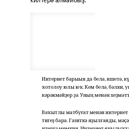
килтерә алмайбыҙ.
Интернет барыһын да белә, ишетә, кү
ҡотолоу юлы юҡ. Кем белә, бәлки, 
кәрәкмәйҙер ҙә. Уның менән хеҙмәт
Ваҡытлы матбуғат менән интернет 
тигеҙ бара. Гәзиткә яҙылғанды, мәҫә
итергә мөмкин. Интернет яңылыҡта