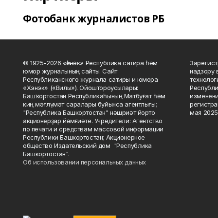
Фотобанк журналистов РБ
© 1925-2026 «Һәнәк» Республика сатира һәм
Зарегист
юмор журналының сайты. Сайт
надзору 
Республиканского журнала сатиры и юмора
технолог
«Хэнэк» («Вилы»). Ойоштороусылары:
Республи
Башҡортостан Республикаһының Матбуғат һәм
изменени
киң мәғлүмәт саралары буйынса агентлығы;
регистра
"Республика Башкортостан" нәшриәт йорто
мая 2025
акционерҙар йәмғиәте. Учредители: Агентство
по печати и средствам массовой информации
Республики Башкортостан; Акционерное
общество Издательский дом "Республика
Башкортостан".
Об использовании персональных данных