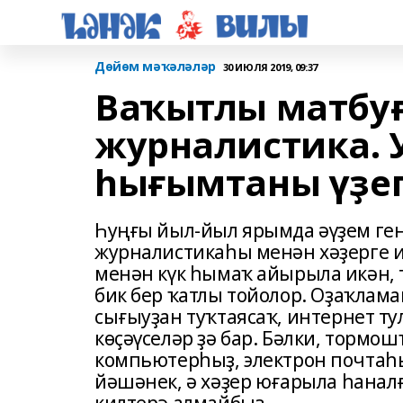
Дөйөм мәҡәләләр
30 ИЮЛЯ 2019, 09:37
Ваҡытлы матбуғ
журналистика. 
һығымтаны үҙеге
Һуңғы йыл-йыл ярымда әүҙем ген
журналистикаһы менән хәҙерге 
менән күк һымаҡ айырыла икән, 
бик бер ҡатлы тойолор. Оҙаҡлам
сығыуҙан туҡтаясаҡ, интернет ту
көҫәүселәр ҙә бар. Бәлки, тормош
компьютерһыҙ, электрон почтаһыҙ
йәшәнек, ә хәҙер юғарыла һанал