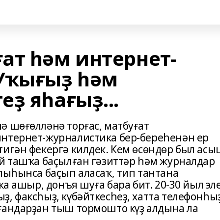
ат һәм интернет-
Уҡығыҙ һәм
ҙ яһағыҙ...
ә шөғөлләнә торғас, матбуғат
интернет-журналистика бер-береһенән ер
тигән фекергә килдек. Кем өсөндөр был асы
ай ташҡа баҫылған гәзиттәр һәм журналдар
лыһынса баҫып аласаҡ, тип тантана
ҡа ашыр, донъя шуға бара бит. 20-30 йыл эл
, факсһыҙ, күбәйткесһеҙ, хатта телефонһы
ғандарҙан тыш тормошто күҙ алдына ла