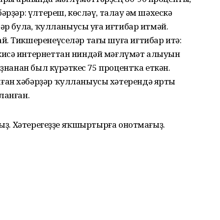
әрҙәр: үлтереш, көсләү, талау һәм шәхескә
әр булһа, ҡулланыусы уға иғтибар итмәй.
й. Тикшеренеүселәр тағы шуға иғтибар итә:
кисә интернеттан ниндәй мәғлүмәт алыуын
аҙнанан был күрһәткес 75 процентҡа еткән.
ған хәбәрҙәр ҡулланыусы хәтерендә ярты
ланған.
ғыҙ. Хәтерегеҙҙе яҡшыртырға онотмағыҙ.