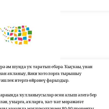
рә һәм шунда уҡ таратып ебәрә. Ҡыҫҡаһы, унан
унан һаҡланыу, йәки ҡотолорға тырышыу
тәшлек итергә өйрәнеү фарыздыр.
араһында ҡулланыусылар өсөн алыш әлегә бер
лән, уҡырға, һаҡларға, ҡат-ҡат мөрәжәғәт
ры араһында мәғлүмәттәрҙең 80-90 проценты,