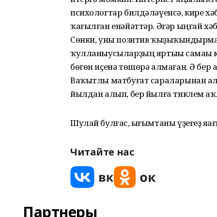
психологтар билдәләүенсә, кире хәб
ҡағылған енәйәттәр. Әгәр ыңғай хәб
Сөнки, уны позитив ҡыҙыҡһындырма
ҡулланыусыларҙың яртыһы самаһы 
бөгөн иҫенә төшөрә алмаған. Ә бер 
Ваҡытлы матбуғат сараларынан ал
йылдан алып, бер йылға тиклем һаҡ
Шулай булғас, һығымтаны үҙегеҙ яһа
Читайте нас
Партнеры