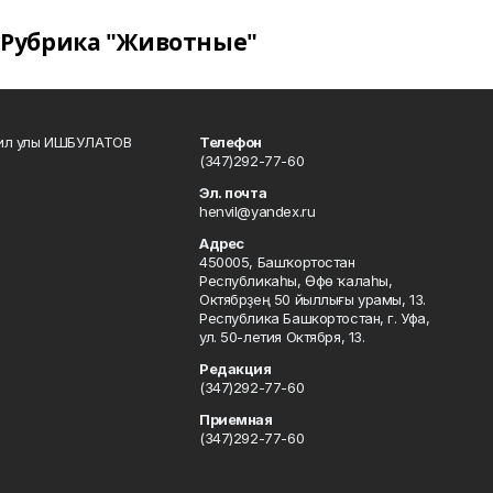
Рубрика "Животные"
кил улы ИШБУЛАТОВ
Телефон
(347)292-77-60
Эл. почта
henvil@yandex.ru
Адрес
450005, Башҡортостан
Республикаһы, Өфө ҡалаһы,
Октябрҙең 50 йыллығы урамы, 13.
Республика Башкортостан, г. Уфа,
ул. 50-летия Октября, 13.
Редакция
(347)292-77-60
Приемная
(347)292-77-60