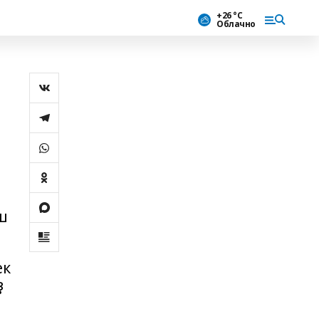
+26 °С
Облачно
ш
ек
ҙ