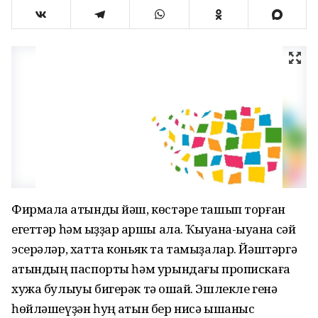
Фирмала ҡатынды йәш, көстәре ташып торған
егеттәр һәм ҡыҙҙар ҡаршы ала. Ҡыуана-ҡыуана сәй
эсерәләр, хатта коньяк та тамыҙалар. Йәштәргә
ҡатындың паспорты һәм урындағы пропискаға
хужа булыуы бигерәк тә оҡшай. Эшлекле генә
һөйләшеүҙән һуң ҡатын бер нисә ышаныс