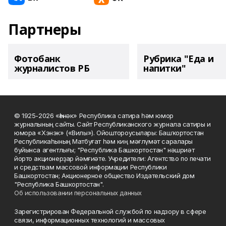
Партнеры
Фотобанк
Рубрика "Еда и
журналистов РБ
напитки"
© 1925-2026 «Һәнәк» Республика сатира һәм юмор
журналының сайты. Сайт Республиканского журнала сатиры и
юмора «Хэнэк» («Вилы»). Ойоштороусылары: Башҡортостан
Республикаһының Матбуғат һәм киң мәғлүмәт саралары
буйынса агентлығы; "Республика Башкортостан" нәшриәт
йорто акционерҙар йәмғиәте. Учредители: Агентство по печати
и средствам массовой информации Республики
Башкортостан; Акционерное общество Издательский дом
"Республика Башкортостан".
Об использовании персональных данных
Зарегистрирован Федеральной службой по надзору в сфере
связи, информационных технологий и массовых