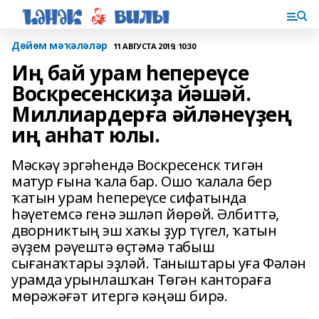
Дөйөм мәҡәләләр
11 АВГУСТА 2019, 10:30
Иң бай урам һепереүсе
Воскресенскиҙа йәшәй.
Миллиардерға әйләнеүҙең
иң анһат юлы.
Мәскәү эргәһендә Воскресенск тигән
матур ғына ҡала бар. Ошо ҡалала бер
ҡатын урам һепереүсе сифатында
һәүетемсә генә эшләп йөрөй. Әлбиттә,
дворниктың эш хаҡы ҙур түгел, ҡатын
әүҙем рәүештә өҫтәмә табыш
сығанаҡтары эҙләй. Таныштары уға Фәлән
урамда урынлашҡан Төгән кантораға
мөрәжәғәт итергә кәңәш бирә.