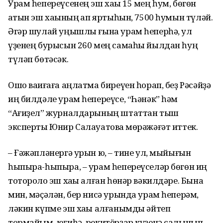
Урам һепереүсенең эш хаҡы 15 мең һум, бөгөн
ҡатын эш хаҡының ҡап яртыһын, 7500 һумын түләй.
Әгәр шулай уңышлы ғына урам һеперһә, ул
үҙенең бурысын 260 мең самаһы йылдан һуң
түләп бөтәсәк.
Ошо ваҡиғаға аңлатма биреүен һорап, беҙ Рәсәйҙә
иң билдәле урам һепереүсе, “Һәнәк” һәм
“Ағиҙел” журналдарының штаттан тыш
эксперты Юнир Салауатовҡа мөрәжәғәт иттек.
– Ғәжәпләнергә урын юҡ, – тине ул, мыйығын
һыпыра-һыпыра, – урам һепереүселәр бөгөн иң
тотороҡло эш хаҡы алған һөнәр вәкилдәре. Бына
мин, мәҫәлән, бер нисә урында урам һеперәм,
ләкин күпме эш хаҡы алғанымды әйтеп
тормайым, юғиһә, рекитёрҙар күҙенә салынып