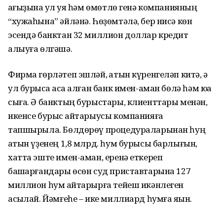
ҡағыҙына ҡул ҡуя һәм өмөтлө генә компанияның
“хужаһына” әйләнә. Һөҙөмтәлә, бер нисә көн
эсендә банктан 32 миллион доллар кредит
алыуға өлгәшә.
Фирма гөрләтеп эшләй, ҡатын күренгеләп китә, ә
ул бурысҡа аҡса алған банк имен-аман бөлә һәм юҡҡа
сыға. Ә банктың бурыстары, клиенттары менән,
икенсе бурыс ҡайтарыусы компанияға
тапшырыла. Бөлдөрөү процедураларынан һуң
ҡатын үҙенең 1,8 млрд. һум бурысы барлығын,
хатта эште имен-аман, еренә еткереп
башҡарғандары өсөн суд приставтарына 127
миллион һум ҡайтарырға тейеш икәнлеген
асыҡлай. Йәмғеһе – ике миллиард һумға яҡын.