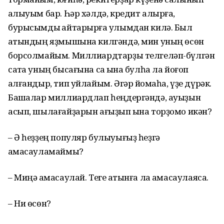
ҡалыуым бар. Һәр хәлдә, кредит алырға,
бурысымды ҡайтарырға ҡулымдан килә. Был
ҡатындың яҙмышына килгәндә, мин уның өсөн
борсолмайым. Миллиардтарҙы телгеләп-бүлгән
саҡта уның бысағына саҡ ҡына булһа ла йоғоп
ҡалғандыр, тип уйлайым. Әгәр йоҡмаһа, үҙе дүрәк.
Башҡалар миллиардлап һеңдергәндә, ауыҙын
асып, шылағайҙарын ағыҙып ҡына торҙомо икән?
– Ә һеҙҙең популяр булыуығыҙ һеҙгә
ҡамасауламаймы?
– Миңә ҡамасаулай. Теге ҡатынға ла ҡамасаулаясаҡ.
– Ни өсөн?