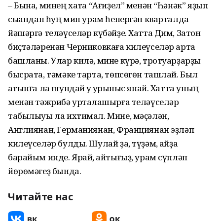
– Бына, минең хаҡта “Ағиҙел” менән “Һәнәк” яҙып
сыҡҡандан һуң мин урам һепергән кварталда
йәшәргә теләүселәр күбәйҙе. Хатта Дим, Затон
биҫтәләренән Черниковкаға килеүселәр арта
башланы. Улар килә, мине күрә, тротуарҙарҙы
бысрата, тәмәке тарта, төпсөгөн ташлай. Был
ҡатынға ла шундай уҡ ҡурҡыныс янай. Хатта уның
менән тәжрибә уртаҡлашырға теләүселәр
табылыуы ла ихтимал. Мине, мәҫәлән,
Англиянан, Германиянан, Франциянан эҙләп
килеүселәр булды. Шулай ҙа, түҙәм, ҡайҙа
барайым инде. Ярай, ҡайтығыҙ, урам сүпләп
йөрөмәгеҙ бында.
Читайте нас