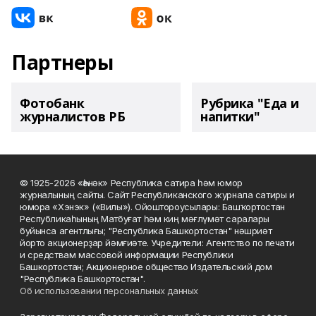
Партнеры
Фотобанк
Рубрика "Еда и
журналистов РБ
напитки"
© 1925-2026 «Һәнәк» Республика сатира һәм юмор
журналының сайты. Сайт Республиканского журнала сатиры и
юмора «Хэнэк» («Вилы»). Ойоштороусылары: Башҡортостан
Республикаһының Матбуғат һәм киң мәғлүмәт саралары
буйынса агентлығы; "Республика Башкортостан" нәшриәт
йорто акционерҙар йәмғиәте. Учредители: Агентство по печати
и средствам массовой информации Республики
Башкортостан; Акционерное общество Издательский дом
"Республика Башкортостан".
Об использовании персональных данных