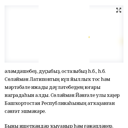
Ҡәләмдәшебеҙ, дуҫыбыҙ, остазыбыҙ һ.б., һ.б.
Сөләймән Латиповтың күп йыллыҡ тос һәм
мәртәбәле ижады дәүләтебеҙҙең юғары
наградаһын алды. Сөләймән Йәнғәле улы хәҙер
Башҡортостан Республикаһының атҡаҙанған
сәнғәт эшмәкәре.
Быны ишеткәндәр ҡыуаныр һәм ғәжәпләнер.