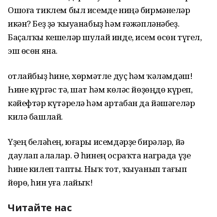
Ошоға тиклем был исемде ниңә бирмәнеләр
икән? Беҙ ҙә ҡыуанабыҙ һәм ғәжәпләнәбеҙ.
Баҫалҡы кешеләр шулай инде, исем өсөн түгел,
эш өсөн яна.
Ҡотлайбыҙ һине, хөрмәтле дуҫ һәм ҡәләмдәш!
Һине күргәс тә, шат һәм көләс йөҙөңдө күреп,
кәйефтәр күтәрелә һәм артабан да йәшәгеләр
килә башлай.
Үҙең беләһең, юғары исемдәрҙе бирәләр, йә
даулап алалар. Ә һинең осраҡта награда үҙе
һине килеп тапты. Ныҡ тот, ҡыуанып тағып
йөрө, һин уға лайыҡ!
Читайте нас