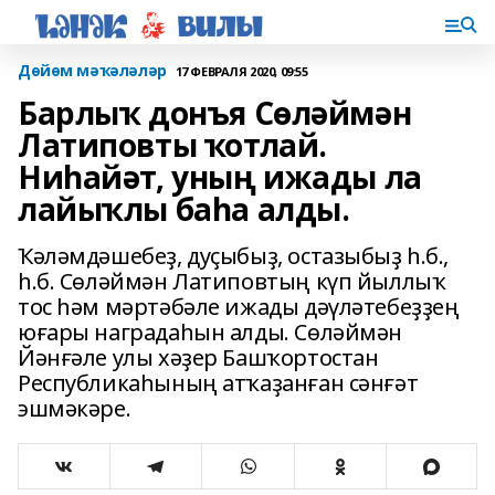
Дөйөм мәҡәләләр
17 ФЕВРАЛЯ 2020, 09:55
Барлыҡ донъя Сөләймән
Латиповты ҡотлай.
Ниһайәт, уның ижады ла
лайыҡлы баһа алды.
Ҡәләмдәшебеҙ, дуҫыбыҙ, остазыбыҙ һ.б.,
һ.б. Сөләймән Латиповтың күп йыллыҡ
тос һәм мәртәбәле ижады дәүләтебеҙҙең
юғары наградаһын алды. Сөләймән
Йәнғәле улы хәҙер Башҡортостан
Республикаһының атҡаҙанған сәнғәт
эшмәкәре.