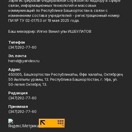
Зарегистрирован Федеральной службой по надзору в сфере
связи, информационных технологий и массовых
коммуникаций по Республике Башкортостан в связи с
изменением состава учредителей - регистрационный номер
ПИ № ТУ 02-01753 от 19 мая 2025 года.
Баш мөхәррир: Илгиз Вәкил улы ИШБУЛАТОВ
Телефон
(347)292-77-60
Эл. почта
henvil@yandex.ru
Адрес
450005, Башҡортостан Республикаһы, Өфө ҡалаһы, Октябрҙең
50 йыллығы урамы, 13. Республика Башкортостан, г. Уфа, ул.
50-летия Октября, 13.
Редакция
(347)292-77-60
Приемная
(347)292-77-60