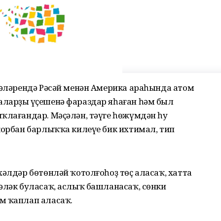
рәләрендә Рәсәй менән Америка араһында атом
ларҙың үҫешенә фараздар яһаған һәм был
ҡлағандар. Мәҫәлән, тәүге һөжүмдән һуң
ҡорбан барлыҡҡа килеүе бик ихтимал, тип
хәлдәр бөтөнләй ҡотолғоһоҙ төҫ аласаҡ, хатта
әләк буласаҡ, аслыҡ башланасаҡ, сөнки
м ҡаплап аласаҡ.