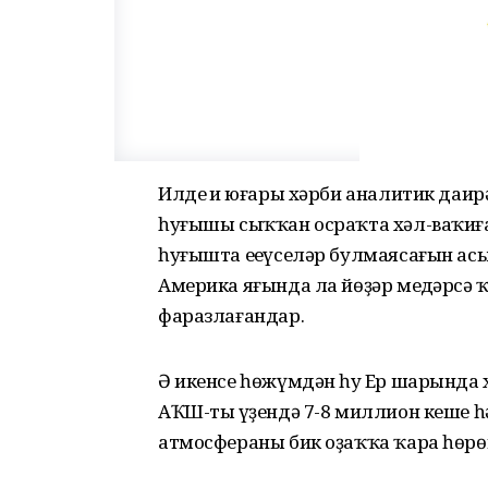
Илдең иң юғары хәрби аналитик даи
һуғышы сыҡҡан осраҡта хәл-ваҡиға
һуғышта еңеүселәр булмаясағын асы
Америка яғында ла йөҙәр меңдәрсә 
фаразлағандар.
Ә икенсе һөжүмдән һуң Ер шарында 
АҠШ-тың үҙендә 7-8 миллион кеше һ
атмосфераны бик оҙаҡҡа ҡара һөрө