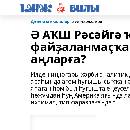
Дөйөм мәҡәләләр
2 МАРТА 2020, 15:30
Ә АҠШ Рәсәйгә 
файҙаланмаҫҡа 
аңларға?
Илдең иң юғары хәрби аналитик
араһында атом һуғышы сыҡҡан о
яһаған һәм был һуғышта еңеүсел
һөжүмдән һуң Америка яғында ла
ихтимал, тип фаразлағандар.