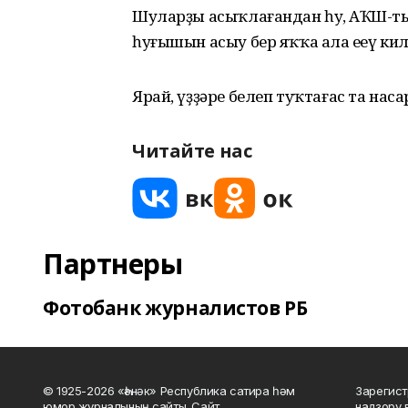
Шуларҙы асыҡлағандан һуң, АҠШ-ты
һуғышын асыу бер яҡҡа ала еңеү ки
Ярай, үҙҙәре белеп туҡтағас та наса
Читайте нас
Партнеры
Фотобанк журналистов РБ
© 1925-2026 «Һәнәк» Республика сатира һәм
Зарегист
юмор журналының сайты. Сайт
надзору 