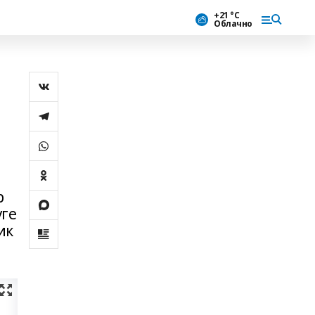
+21 °С
Облачно
р
үге
ик