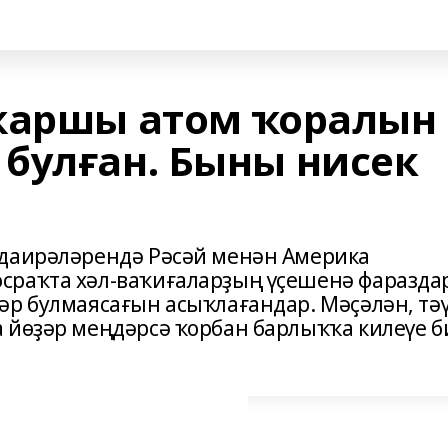
ҡаршы атом ҡоралын
булған. Быны нисек
 даирәләрендә Рәсәй менән Америка
сраҡта хәл-ваҡиғаларҙың үҫешенә фаразда
әр булмаясағын асыҡлағандар. Мәҫәлән, тә
 йөҙәр меңдәрсә ҡорбан барлыҡҡа килеүе б