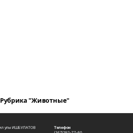
Рубрика "Животные"
кил улы ИШБУЛАТОВ
Телефон
(347)292-77-60