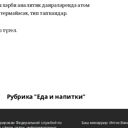
ң хәрби аналитик даирәләрендә атом
лтермәйәсәк, тип тапҡандар.
р түгел.
Рубрика "Еда и напитки"
рирован Федеральной службой по
Баш мөхәррир: Илгиз Вә
в сфере связи, информационных