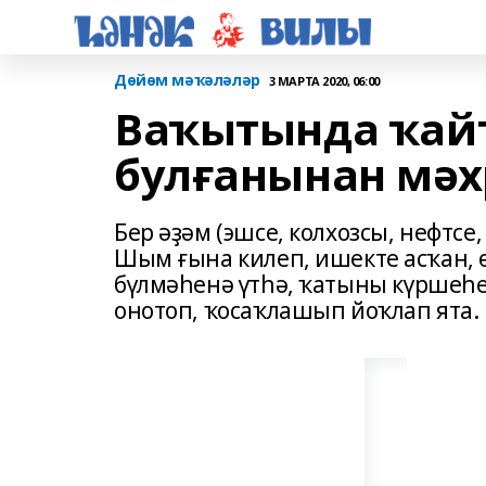
Дөйөм мәҡәләләр
3 МАРТА 2020, 06:00
Ваҡытында ҡайт
булғанынан мәх
Бер әҙәм (эшсе, колхозсы, нефтс
Шым ғына килеп, ишекте асҡан, ө
бүлмәһенә үтһә, ҡатыны күршеһ
онотоп, ҡосаҡлашып йоҡлап ята.