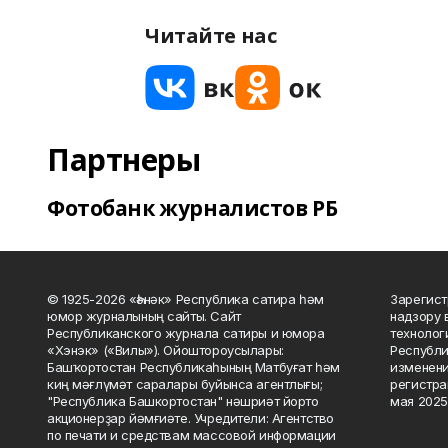
Читайте нас
Партнеры
Фотобанк журналистов РБ
© 1925-2026 «Һәнәк» Республика сатира һәм
Зарегист
юмор журналының сайты. Сайт
надзору 
Республиканского журнала сатиры и юмора
технолог
«Хэнэк» («Вилы»). Ойоштороусылары:
Республи
Башҡортостан Республикаһының Матбуғат һәм
изменени
киң мәғлүмәт саралары буйынса агентлығы;
регистра
"Республика Башкортостан" нәшриәт йорто
мая 2025
акционерҙар йәмғиәте. Учредители: Агентство
по печати и средствам массовой информации