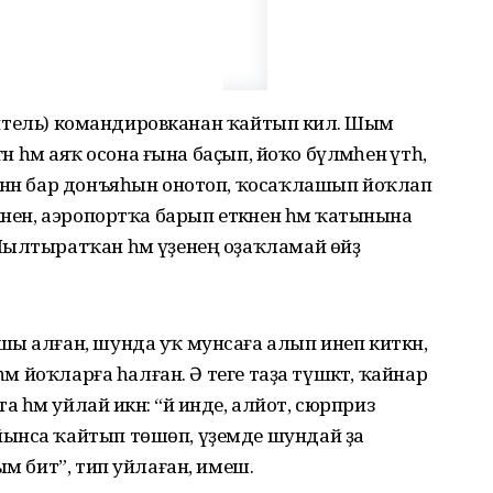
водитель) командировканан ҡайтып килә. Шым
н һәм аяҡ осона ғына баҫып, йоҡо бүлмәһенә үтһә,
енән бар донъяһын онотоп, ҡосаҡлашып йоҡлап
әнен, аэропортҡа барып еткәнен һәм ҡатынына
ылтыратҡан һәм үҙенең оҙаҡламай өйҙә
ы алған, шунда уҡ мунсаға алып инеп киткән,
әм йоҡларға һалған. Ә теге таҙа түшәктә, ҡайнар
а һәм уйлай икән: “йә инде, алйот, сюрприз
ынса ҡайтып төшөп, үҙемде шундай ҙа
ым бит”, тип уйлаған, имеш.