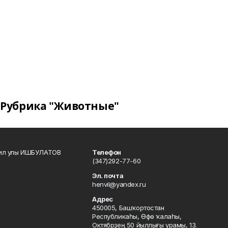
Рубрика "Животные"
кил улы ИШБУЛАТОВ
Телефон
(347)292-77-60
Эл. почта
henvil@yandex.ru
Адрес
450005, Башҡортостан
Республикаһы, Өфө ҡалаһы,
Октябрҙең 50 йыллығы урамы, 13.