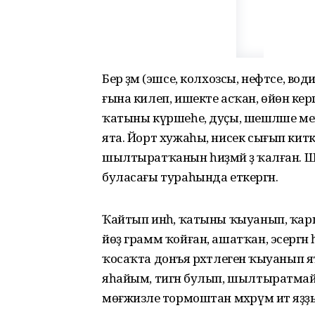
Бер әҙәм (эшсе, колхозсы, нефтсе, 
ғына килеп, ишекте асҡан, өйөнә кергә
ҡатыны күршеһе, дуҫы, шешәләше м
ята. Йорт хужаһы, нисек сығып китк
шылтыратҡанын һиҙмәй ҙә ҡалған. Ш
буласағы тураһында еткергән.
Ҡайтып инһә, ҡатыны ҡыуанып, ҡарш
йөҙ грамм ҡойған, ашатҡан, эсергән һ
ҡосаҡта донъя рәхәтлегенә ҡыуанып ят
яһайым, тигән булып, шылтыратмай
мөғжизәле тормоштан мәхрүм итә яҙҙ