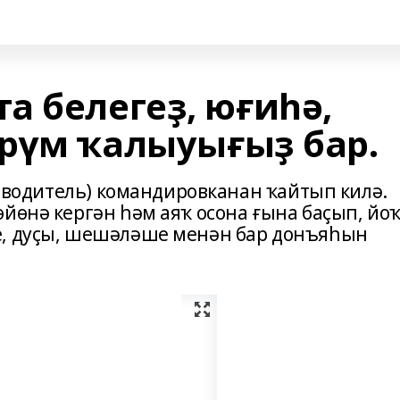
а белегеҙ, юғиһә,
рүм ҡалыуығыҙ бар.
е, водитель) командировканан ҡайтып килә.
йөнә кергән һәм аяҡ осона ғына баҫып, йо
е, дуҫы, шешәләше менән бар донъяһын