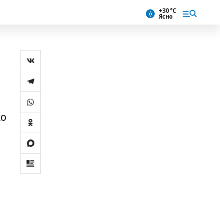
+30 °С
Ясно
ҡо