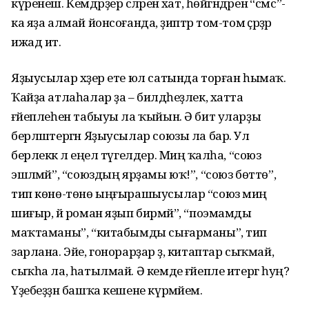
күренеш. Кемдәрҙер әсәләренә хат, һөйгәндәренә “смс”-
ка яҙа алмай йонсоғанда, әҙиптәр том-том әҫәрҙәр
ижад итә.
Яҙыусылар хәҙер ете юл сатында торған һымаҡ.
Ҡайҙа атлаһалар ҙа – билдәһеҙлек, хатта
ғәйеплеһен табыуы ла ҡыйын. Ә бит уларҙы
берләштергән Яҙыусылар союзы ла бар. Ул
берлеккә лә еңел түгелдер. Миңә ҡалһа, “союз
эшләмәй”, “союздың ярҙамы юҡ!”, “союз бөттө”,
тип көнө-төнө ыңғырашыусылар “союз миңә
шиғыр, йә роман яҙып бирмәй”, “поэмамды
маҡтаманы”, “китабымды сығарманы”, тип
зарлана. Эйе, гонорарҙар әҙ, китаптар сыҡмай,
сыҡһа ла, һатылмай. Ә кемде ғәйепле итергә һуң?
Үҙебеҙҙән башҡа кешене күрмәйем.