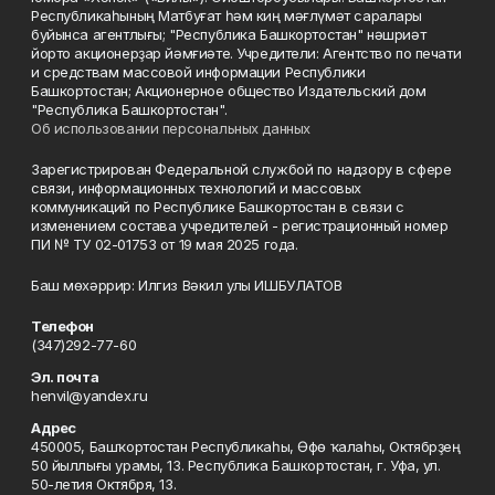
Республикаһының Матбуғат һәм киң мәғлүмәт саралары
буйынса агентлығы; "Республика Башкортостан" нәшриәт
йорто акционерҙар йәмғиәте. Учредители: Агентство по печати
и средствам массовой информации Республики
Башкортостан; Акционерное общество Издательский дом
"Республика Башкортостан".
Об использовании персональных данных
Зарегистрирован Федеральной службой по надзору в сфере
связи, информационных технологий и массовых
коммуникаций по Республике Башкортостан в связи с
изменением состава учредителей - регистрационный номер
ПИ № ТУ 02-01753 от 19 мая 2025 года.
Баш мөхәррир: Илгиз Вәкил улы ИШБУЛАТОВ
Телефон
(347)292-77-60
Эл. почта
henvil@yandex.ru
Адрес
450005, Башҡортостан Республикаһы, Өфө ҡалаһы, Октябрҙең
50 йыллығы урамы, 13. Республика Башкортостан, г. Уфа, ул.
50-летия Октября, 13.