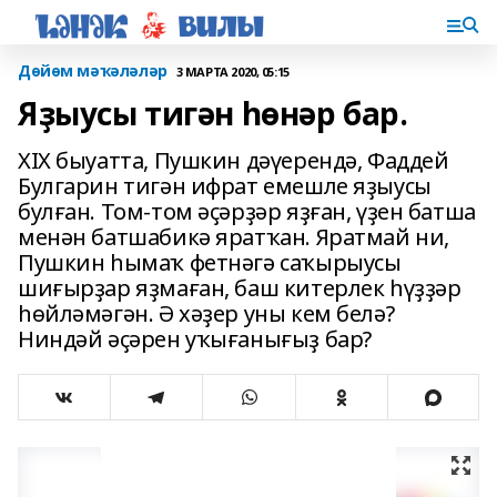
Дөйөм мәҡәләләр
3 МАРТА 2020, 05:15
Яҙыусы тигән һөнәр бар.
ХIХ быуатта, Пушкин дәүерендә, Фаддей
Булгарин тигән ифрат емешле яҙыусы
булған. Том-том әҫәрҙәр яҙған, үҙен батша
менән батшабикә яратҡан. Яратмай ни,
Пушкин һымаҡ фетнәгә саҡырыусы
шиғырҙар яҙмаған, баш китерлек һүҙҙәр
һөйләмәгән. Ә хәҙер уны кем белә?
Ниндәй әҫәрен уҡығанығыҙ бар?