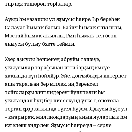
тирә иҫкә төшөрөп торһалар.
Ауыр һәм ғазаплы ул яҙыусы һөнәре. Һәр береһенә
Салауат һымаҡ батыр, Бабич һымаҡ ялҡынлы,
Мостай һымаҡ аҡыллы, Рәми һымаҡ тел өсөн
яныусы булыу бәхете теймәгән.
Хәҙер яҙыусы һөнәренең абруйы төшөүе,
уҡыусылар тарафынан иғтибарҙың кәмеүе
хаҡында күп һөйләйҙәр. Эйе, донъябыҙҙы интернет
аша таралған бер мәллек, иң беренсел
тойғоларҙы ҡәнәғәтләндереүгә йүнәлтелгән һәм
уҡығандан һуң бер нисә секунд үткәс тә, онотола
торған әҫәрҙәр хаҡында түгел һүҙем. Яҙыусы һүҙе ул
– юғарыраҡ, миллиондарҙың аңын яуларлыҡ һәм
изгелеккә өндәрлек. Яҙыусы һөнәре ул – серле