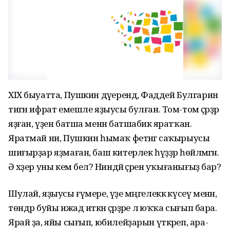
ХIХ быуатта, Пушкин дәүерендә, Фаддей Булгарин
тигән ифрат емешле яҙыусы булған. Том-том әҫәрҙәр
яҙған, үҙен батша менән батшабикә яратҡан.
Яратмай ни, Пушкин һымаҡ фетнәгә саҡырыусы
шиғырҙар яҙмаған, баш китерлек һүҙҙәр һөйләмәгән.
Ә хәҙер уны кем белә? Ниндәй әҫәрен уҡығанығыҙ бар?
Шулай, яҙыусы ғүмере, үҙе мәңгелеккә күсеү менән,
төндәр буйы ижад иткән әҫәрҙәре лә юҡҡа сығып бара.
Ярай ҙа, яйы сығып, юбилейҙарын үткәреп, ара-