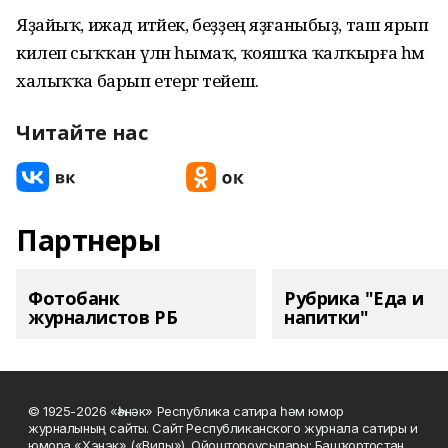
Яҙайыҡ, ижад итәйек, беҙҙең яҙғаныбыҙ, таш ярып
килеп сыҡҡан үлән һымаҡ, ҡояшҡа ҡалҡырға һәм
халыҡҡа барып етергә тейеш.
Читайте нас
Партнеры
Фотобанк
Рубрика "Еда и
журналистов РБ
напитки"
© 1925-2026 «Һәнәк» Республика сатира һәм юмор
журналының сайты. Сайт Республиканского журнала сатиры и
юмора «Хэнэк» («Вилы»). Ойоштороусылары: Башҡортостан