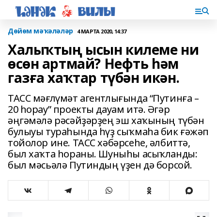
Дөйөм мәҡәләләр
4 МАРТА 2020, 14:37
Халыҡтың ысын килеме ни
өсөн артмай? Нефть һәм
газға хаҡтар түбән икән.
ТАСС мәғлүмәт агентлығында “Путинға –
20 һорау” проекты дауам итә. Әгәр
әңгәмәлә рәсәйҙәрҙең эш хаҡының түбән
булыуы тураһында һүҙ сыҡмаһа бик ғәжәп
тойолор ине. ТАСС хәбәрсеһе, әлбиттә,
был хаҡта һораны. Шуныһы асыҡланды:
был мәсьәлә Путиндың үҙен дә борсой.