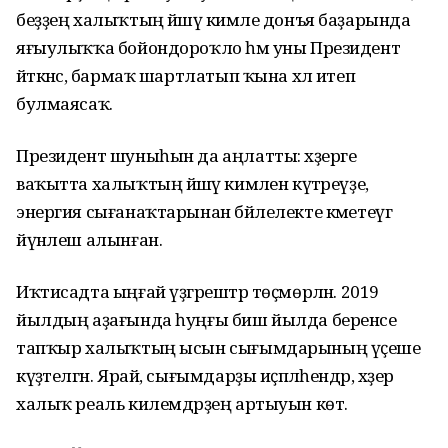
беҙҙең халыҡтың йәшәү кимәле донъя баҙарында
яғыулыҡҡа бойондороҡло һәм уны Президент
әйткәнсә, бармаҡ шартлатып ҡына хәл итеп
булмаясаҡ.
Президент шуныһын да аңлатты: хәҙерге
ваҡытта халыҡтың йәшәү кимәлен күтәреүҙе,
энергия сығанаҡтарынан бәйлелекте кәметеүгә
йүнәлеш алынған.
Иҡтисадта ыңғай үҙгәрештәр төҫмөрләнә. 2019
йылдың аҙағында һуңғы биш йылда беренсе
тапҡыр халыҡтың ысын сығымдарының үҫеше
күҙәтелгән. Ярай, сығымдарҙы иҫәпләһендәр, хәҙер
халыҡ реаль килемдәрҙең артыуын көтә.