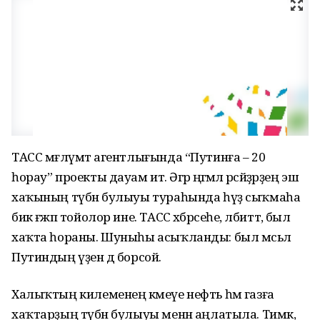
ТАСС мәғлүмәт агентлығында “Путинға – 20
һорау” проекты дауам итә. Әгәр әңгәмәлә рәсәйҙәрҙең эш
хаҡының түбән булыуы тураһында һүҙ сыҡмаһа
бик ғәжәп тойолор ине. ТАСС хәбәрсеһе, әлбиттә, был
хаҡта һораны. Шуныһы асыҡланды: был мәсьәлә
Путиндың үҙен дә борсой.
Халыҡтың килеменең кәмеүе нефть һәм газға
хаҡтарҙың түбән булыуы менән аңлатыла. Тимәк,