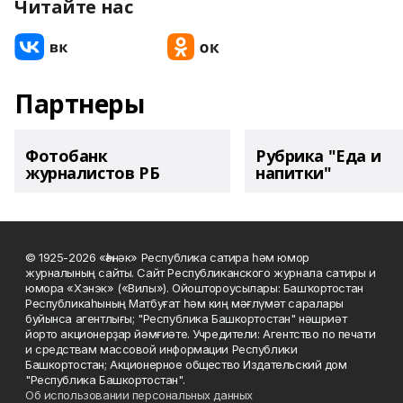
Читайте нас
Партнеры
Фотобанк
Рубрика "Еда и
журналистов РБ
напитки"
© 1925-2026 «Һәнәк» Республика сатира һәм юмор
журналының сайты. Сайт Республиканского журнала сатиры и
юмора «Хэнэк» («Вилы»). Ойоштороусылары: Башҡортостан
Республикаһының Матбуғат һәм киң мәғлүмәт саралары
буйынса агентлығы; "Республика Башкортостан" нәшриәт
йорто акционерҙар йәмғиәте. Учредители: Агентство по печати
и средствам массовой информации Республики
Башкортостан; Акционерное общество Издательский дом
"Республика Башкортостан".
Об использовании персональных данных