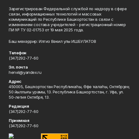
Зарегистрирован Федеральной службой по надзору в сфере
связи, информационных технологий и массовых
коммуникаций по Республике Башкортостан в связи с
изменением состава учредителей - регистрационный номер
ПИ № ТУ 02-01753 от 19 мая 2025 года.
Баш мөхәррир: Илгиз Вәкил улы ИШБУЛАТОВ
Телефон
(347)292-77-60
Эл. почта
henvil@yandex.ru
Адрес
450005, Башҡортостан Республикаһы, Өфө ҡалаһы, Октябрҙең
50 йыллығы урамы, 13. Республика Башкортостан, г. Уфа, ул.
50-летия Октября, 13.
Редакция
(347)292-77-60
Приемная
(347)292-77-60