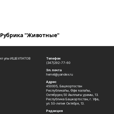
Рубрика "Животные"
кил улы ИШБУЛАТОВ
Телефон
(347)292-77-60
Эл. почта
henvil@yandex.ru
Адрес
450005, Башҡортостан
Республикаһы, Өфө ҡалаһы,
Октябрҙең 50 йыллығы урамы, 13.
Республика Башкортостан, г. Уфа,
ул. 50-летия Октября, 13.
Редакция