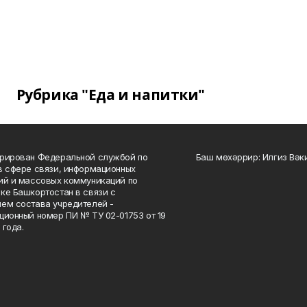
Рубрика "Еда и напитки"
рирован Федеральной службой по
Баш мөхәррир: Илгиз Вә
в сфере связи, информационных
ий и массовых коммуникаций по
ке Башкортостан в связи с
ем состава учредителей -
ционный номер ПИ № ТУ 02-01753 от 19
 года.