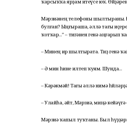
ҡарсыҡҡа ярҙам итеүсе юҡ. Өйҙәрен
Мәрзиәнең телефоны шылтыраны. 
булған? Ыңғыраша, әллә тағы иҫерек
ҡотҡар...” – тигәнен генә аңғарып 
– Минең ир шылтырата. Тиҙ генә ҡ
– Ә мин һине илтеп ҡуям. Шунда...
– Кәрәкмәй! Тағы әллә нимә һөйләрҙ
– Улайһа, әйт, Мәрзиә, миңә кейәү
Мәрзиә ҡапыл туҡтаны. Был һүҙҙәрҙ