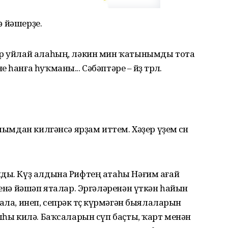
кә йәшерҙе.
әр уйлай алаһың, ләкин мин ҡатынымды тота
анға һуҡманы... Сәбәптәре – йөҙ төрлө.
лымдан килгәнсә ярҙам иттем. Хәҙер үҙем өсөн
нды. Күҙ алдына Рифтең атаһы Нәғим ағай
генә йәшәп яталар. Эргәләренән үткән һайын
ала, инеп, сепрәк төҫө күрмәгән быялаларын
ғыһы килә. Баҡсаларын сүп баҫты, ҡарт менән