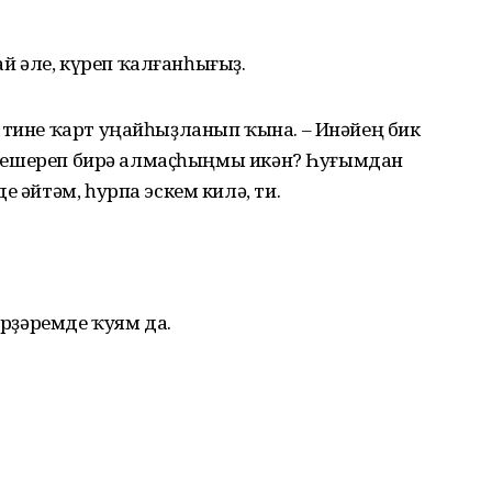
рай әле, күреп ҡалғанһығыҙ.
 тине ҡарт уңайһыҙланып ҡына. – Инәйең бик
аш бешереп бирә алмаҫһыңмы икән? Һуғымдан
е әйтәм, һурпа эскем килә, ти.
ерҙәремде ҡуям да.