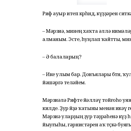
Риф ауыр итеп көрһөндө, күҙҙәрен сит
– Мәрзиә, минең хаҡта әллә нимәл
алманым. Эсте, һуңлап ҡайтты, мине һ
– Ә балаларың?
– Ике улым бар. Донъялары бөтөн, ҡу
йәшәргә теләйем.
Мәрзиәлә Рифте йәлләү тойғоһо уя
килде. Ҙур өйҙә ҡатыны менән икәү 
Мәрзиә уларҙың ҙур тәҙрәһенә күҙ һ
йыуғыһы, гәрнистәрен аҡ төҫкә буя