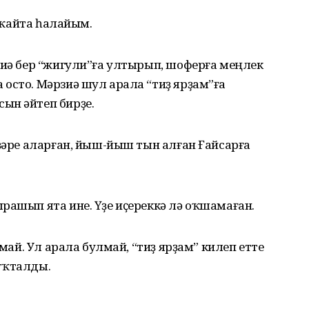
н ҡайта һалайым.
зиә бер “жигули”ға ултырып, шоферға меңлек
осто. Мәрзиә шул арала “тиҙ ярҙам”ға
ын әйтеп бирҙе.
ҙҙәре аларған, йыш-йыш тын алған Ғайсарға
рашып ята ине. Үҙе иҫереккә лә оҡшамаған.
лмай. Ул арала булмай, “тиҙ ярҙам” килеп етте
 уҡталды.