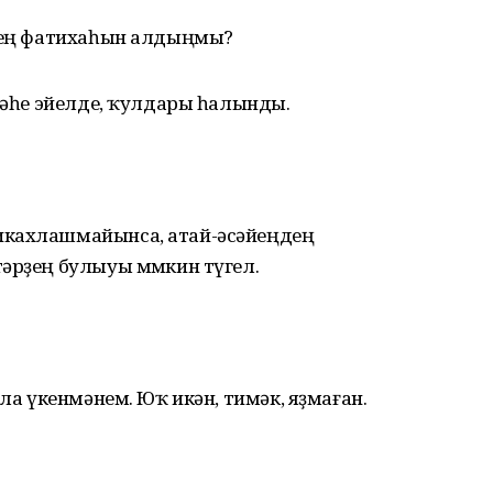
ңдең фатихаһын алдыңмы?
үҙәһе эйелде, ҡулдары һалынды.
икахлашмайынса, атай-әсәйеңдең
әрҙең булыуы мөмкин түгел.
 ла үкенмәнем. Юҡ икән, тимәк, яҙмаған.