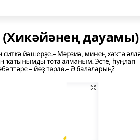
 (Хикәйәнең дауамы)
н ситкә йәшерҙе.– Мәрзиә, минең хаҡта әлл
н ҡатынымды тота алманым. Эсте, һуңлап
әбәптәре – йөҙ төрлө.– Ә балаларың?