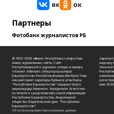
Партнеры
Фотобанк журналистов РБ
© 1925-2026 «Һәнәк» Республика сатира һәм
Зарегист
юмор журналының сайты. Сайт
надзору 
Республиканского журнала сатиры и юмора
технолог
«Хэнэк» («Вилы»). Ойоштороусылары:
Республи
Башҡортостан Республикаһының Матбуғат һәм
изменени
киң мәғлүмәт саралары буйынса агентлығы;
регистра
"Республика Башкортостан" нәшриәт йорто
мая 2025
акционерҙар йәмғиәте. Учредители: Агентство
по печати и средствам массовой информации
Республики Башкортостан; Акционерное
общество Издательский дом "Республика
Башкортостан".
Об использовании персональных данных