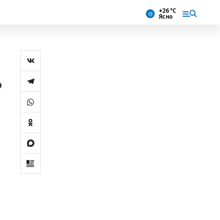
+26 °С
Ясно
ә