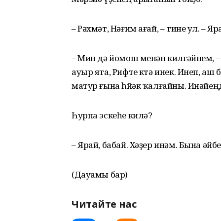
– Рәхмәт, Нәғим ағай, – тине ул. – Я
– Мин дә йомош менән килгәйнем, –
ауыр ята, Рифте көтә инек. Инеп, 
матур ғына һөйәк ҡалғайны. Инәйеңд
Һурпа эскеһе килә?
– Ярай, бабай. Хәҙер инәм. Бына әйб
(Дауамы бар)
Читайте нас