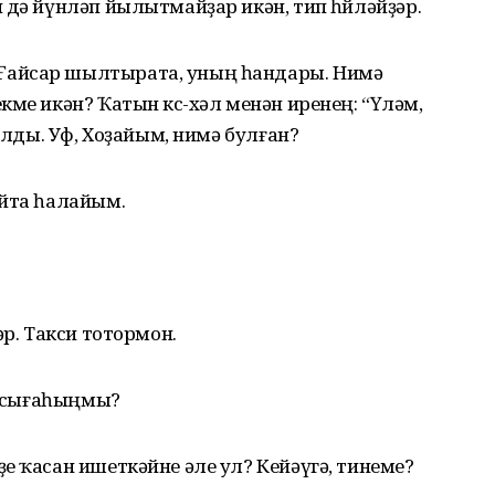
 дә йүнләп йылытмайҙар икән, тип һөйләйҙәр.
Ғайсар шылтырата, уның һандары. Нимә
ме икән? Ҡатын көс-хәл менән иренең: “Үләм,
ҡалды. Уф, Хоҙайым, нимә булған?
айта һалайым.
әр. Такси тотормон.
гә сығаһыңмы?
е ҡасан ишеткәйне әле ул? Кейәүгә, тинеме?