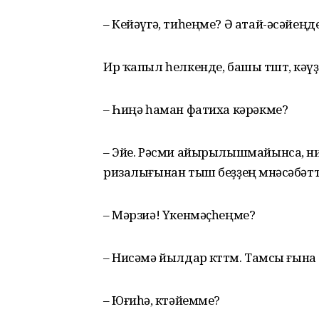
– Кейәүгә, тиһеңме? Ә атай-әсәйе
Ир ҡапыл һелкенде, башы төштө, кә
– Һиңә һаман фатиха кәрәкме?
– Эйе. Рәсми айырылышмайынса, н
ризалығынан тыш беҙҙең мөнәсәбәтт
– Мәрзиә! Үкенмәҫһеңме?
– Нисәмә йылдар көттөм. Тамсы ғына
– Юғиһә, көтәйемме?