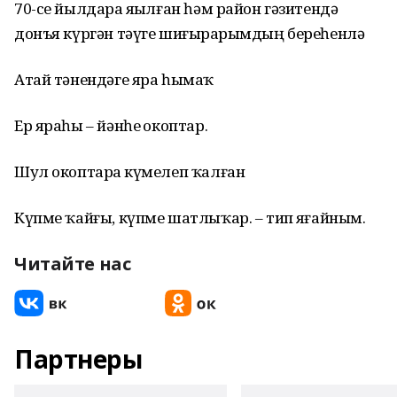
70-се йылдарҙа яҙылған һәм район гәзитендә
донъя күргән тәүге шиғырҙарымдың береһенлә
Атай тәнендәге яра һымаҡ
Ер яраһы – йәнһеҙ окоптар.
Шул окоптарҙа күмелеп ҡалған
Күпме ҡайғы, күпме шатлыҡар. – тип яҙғайным.
Читайте нас
Партнеры