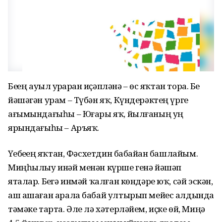
Беҙҙең ауыл ҙурҙарҙан иҫәпләнә – өс яҡтан тора. Беҙ
йәшәгән урам – Түбән яҡ, Күндерәктең үрге
ағымындағыһы – Юғары яҡ, йылғаның уң
ярындағыһы – Аръяҡ.
Үҙебеҙҙең яҡтан, Фәсхетдин бабайҙан башлайым.
Миңһылыу инәй менән күрше генә йәшәп
яталар. Беҙгә инмәй ҡалған көндәре юҡ, сәй эскән,
аш ашаған арала бабай ултырып мейес алдында
тәмәке тарта. Әле лә хәтерләйем, иҫке өй, Миңә