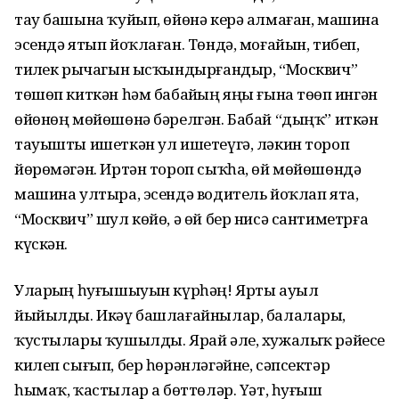
тау башына ҡуйып, өйөнә керә алмаған, машина
эсендә ятып йоҡлаған. Төндә, моғайын, тибеп,
тиҙлек рычагын ысҡындырғандыр, “Москвич”
төшөп киткән һәм бабайҙың яңы ғына төҙөп ингән
өйөнөң мөйөшөнә бәрелгән. Бабай “дыңҡ” иткән
тауышты ишеткән ул ишетеүгә, ләкин тороп
йөрөмәгән. Иртән тороп сыҡһа, өй мөйөшөндә
машина ултыра, эсендә водитель йоҡлап ята,
“Москвич” шул көйө, ә өй бер нисә сантиметрға
күскән.
Уларҙың һуғышыуын күрһәң! Ярты ауыл
йыйылды. Икәү башлағайнылар, балалары,
ҡустылары ҡушылды. Ярай әле, хужалыҡ рәйесе
килеп сығып, бер һөрәнләгәйне, сәпсектәр
һымаҡ, ҡастылар ҙа бөттөләр. Үәт, һуғыш