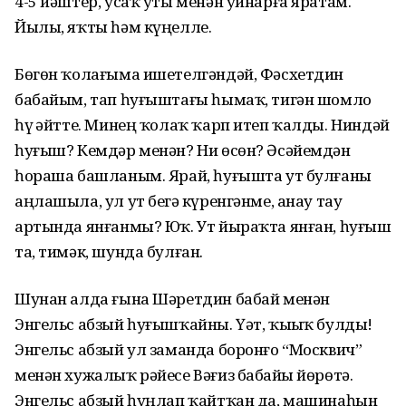
4-5 йәштер, усаҡ уты менән уйнарға яратам.
Йылы, яҡты һәм күңелле.
Бөгөн ҡолағыма ишетелгәндәй, Фәсхетдин
бабайым, тап һуғыштағы һымаҡ, тигән шомло
һүҙ әйтте. Минең ҡолаҡ ҡарп итеп ҡалды. Ниндәй
һуғыш? Кемдәр менән? Ни өсөн? Әсәйемдән
һораша башланым. Ярай, һуғышта ут булғаны
аңлашыла, ул ут беҙгә күренгәнме, анау тау
артында янғанмы? Юҡ. Ут йыраҡта янған, һуғыш
та, тимәк, шунда булған.
Шунан алда ғына Шәретдин бабай менән
Энгельс абзый һуғышҡайны. Үәт, ҡыҙыҡ булды!
Энгельс абзый ул заманда боронғо “Москвич”
менән хужалыҡ рәйесе Вәғиз бабайҙы йөрөтә.
Энгельс абзый һуңлап ҡайтҡан да, машинаһын