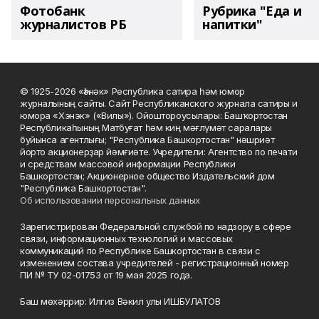
Фотобанк
Рубрика "Еда и
журналистов РБ
напитки"
© 1925-2026 «Һәнәк» Республика сатира һәм юмор
журналының сайты. Сайт Республиканского журнала сатиры и
юмора «Хэнэк» («Вилы»). Ойоштороусылары: Башҡортостан
Республикаһының Матбуғат һәм киң мәғлүмәт саралары
буйынса агентлығы; "Республика Башкортостан" нәшриәт
йорто акционерҙар йәмғиәте. Учредители: Агентство по печати
и средствам массовой информации Республики
Башкортостан; Акционерное общество Издательский дом
"Республика Башкортостан".
Об использовании персональных данных
Зарегистрирован Федеральной службой по надзору в сфере
связи, информационных технологий и массовых
коммуникаций по Республике Башкортостан в связи с
изменением состава учредителей - регистрационный номер
ПИ № ТУ 02-01753 от 19 мая 2025 года.
Баш мөхәррир: Илгиз Вәкил улы ИШБУЛАТОВ