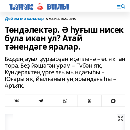
Дөйөм мәҡәләләр
5 МАРТА 2020, 03:15
Төндәлектәр. Ә һуғыш нисек
була икән ул? Атай
тәнендәге яралар.
Беҙҙең ауыл ҙурҙарҙан иҫәпләнә – өс яҡтан
тора. Беҙ йәшәгән урам – Түбән яҡ,
Күндерәктең үрге ағымындағыһы –
Юғары яҡ, йылғаның уң ярындағыһы –
Аръяҡ.