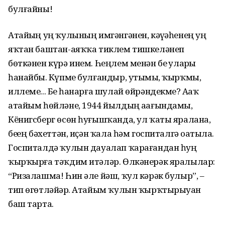
булғайны!
Атайҙың уң ҡулының имгәнгәнен, кәүҙәһенең уң
яҡтан баштан-аяҡҡа тиклем тишкеләнеп
бөткәнен күрә инем. Һеңлем менән беҙ уларҙы
һанайбыҙ. Күпме булғандыр, утыҙмы, ҡырҡмы,
иллеме... Беҙ һанарға шулай өйрәндекме? Аҙаҡ
атайым һөйләне, 1944 йылдың аҙағындамы,
Кёнигсберг өсөн һуғышҡанда, ул ҡаты яралана,
беҙҙең бәхеттән, иҫән ҡала һәм госпиталгә оҙатыла.
Госпиталдә ҡулын дауалап ҡарағандан һуң
ҡырҡырға тәҡдим итәләр. Өлкәнерәк яралылар:
“Ризалашма! Һин әле йәш, ҡул кәрәк булыр”, –
тип өгөтләйҙәр. Атайым ҡулын ҡырҡтырыуҙан
баш тарта.