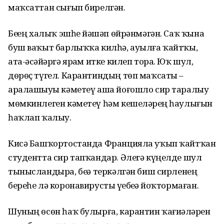
маҡсаттан сығып бирелгән.
Беҙҙең халыҡ эшһеҙ йәшәп өйрәнмәгән. Саҡ ҡына
буш ваҡыт барлыҡҡа килһә, ауылға ҡайтҡы,
ата-әсәйҙәргә ярҙам итке килеп тора. Юҡ шул,
дөрөҫ түгел. Карантиндың төп маҡсаты –
аралашыуҙы кәметеү аша йоғошло сир таралыу
мөмкинлеген кәметеү һәм кешеләрҙең һаулығын
һаҡлап ҡалыу.
Кисә Башҡортостанда Францияла уҡып ҡайтҡан
студентта сир тапҡандар. Әлегә күңелде шул
тынысландыра, беҙҙә теркәлгән биш сирленең
береһе лә коронавирусты үҙебеҙҙә йоҡтормаған.
Шуның өсөн һаҡ булырға, карантин ҡағиҙәләрен