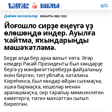
Дөйөм мәҡәләләр
29 МАРТА 2020, 19:53
Йоғошло сирҙе еңеүгә үҙ
өлөшөңдө индер. Ауылға
ҡайтма, яҡындарыңды
мәшәҡәтләмә.
Беҙҙе алда бер аҙна ваҡыт көтә. Әгәр
кемдер Рәсәй Президенты был көндәрҙе
беҙгә үҙ мәнфәғәттәребеҙҙә файҙаланыу
өсөн биргән, тип уйлаһа, хаталана.
Киреһенсә, был көндәр өйҙән сыҡмаҫҡа,
эшкә бармаҫҡа, кешеләр менән
аралашмаҫҡа, сир таралыу мөмкинлеген
кәметергә, тигән маҡсаттан сығып
бирелгән.