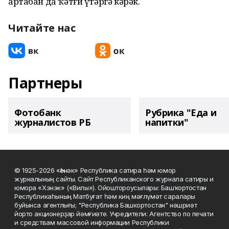
артабан да ҡәтғи үтәргә кәрәк.
Читайте нас
Партнеры
Фотобанк
Рубрика "Еда и
журналистов РБ
напитки"
© 1925-2026 «Һәнәк» Республика сатира һәм юмор
журналының сайты. Сайт Республиканского журнала сатиры и
юмора «Хэнэк» («Вилы»). Ойоштороусылары: Башҡортостан
Республикаһының Матбуғат һәм киң мәғлүмәт саралары
буйынса агентлығы; "Республика Башкортостан" нәшриәт
йорто акционерҙар йәмғиәте. Учредители: Агентство по печати
и средствам массовой информации Республики