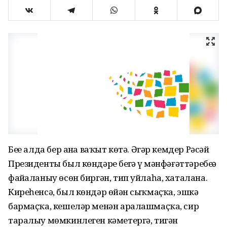
Беҙҙе алда бер аҙна ваҡыт көтә. Әгәр кемдер Рәсәй
Президенты был көндәрҙе беҙгә үҙ мәнфәғәттәребеҙҙә
файҙаланыу өсөн биргән, тип уйлаһа, хаталана.
Киреһенсә, был көндәр өйҙән сыҡмаҫҡа, эшкә
бармаҫҡа, кешеләр менән аралашмаҫҡа, сир
таралыу мөмкинлеген кәметергә, тигән