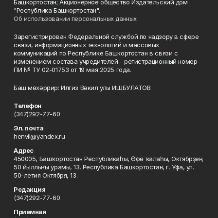
Башкортостан; Акционерное общество Издательский дом
"Республика Башкортостан".
Об использовании персональных данных
Зарегистрирован Федеральной службой по надзору в сфере
связи, информационных технологий и массовых
коммуникаций по Республике Башкортостан в связи с
изменением состава учредителей - регистрационный номер
ПИ № ТУ 02-01753 от 19 мая 2025 года.
Баш мөхәррир: Илгиз Вәкил улы ИШБУЛАТОВ
Телефон
(347)292-77-60
Эл. почта
henvil@yandex.ru
Адрес
450005, Башҡортостан Республикаһы, Өфө ҡалаһы, Октябрҙең
50 йыллығы урамы, 13. Республика Башкортостан, г. Уфа, ул.
50-летия Октября, 13.
Редакция
(347)292-77-60
Приемная