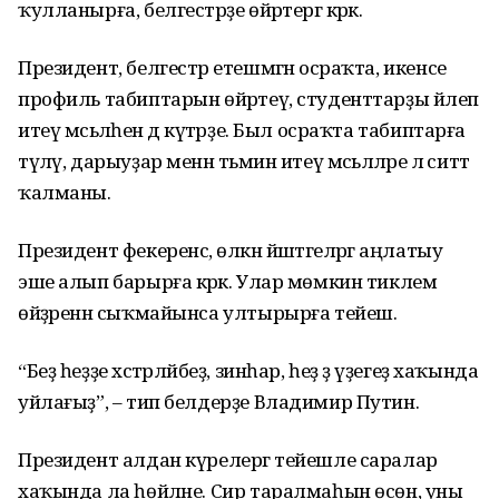
ҡулланырға, белгестәрҙе өйрәтергә кәрәк.
Президент, белгестәр етешмәгән осраҡта, икенсе
профиль табиптарын өйрәтеү, студенттарҙы йәлеп
итеү мәсьәләһен дә күтәрҙе. Был осраҡта табиптарға
түләү, дарыуҙар менән тәьмин итеү мәсьәләләре лә ситтә
ҡалманы.
Президент фекеренсә, өлкән йәштәгеләргә аңлатыу
эше алып барырға кәрәк. Улар мөмкин тиклем
өйҙәренән сыҡмайынса ултырырға тейеш.
“Беҙ һеҙҙе хәстәрләйбеҙ, зинһар, һеҙ ҙә үҙегеҙ хаҡында
уйлағыҙ”, – тип белдерҙе Владимир Путин.
Президент алдан күрелергә тейешле саралар
хаҡында ла һөйләне. Сир таралмаһын өсөн, уны