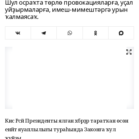
Шул осраҡта төрлө провокацияларға, уҫал
уйҙырмаларға, имеш-мимештәргә урын
ҡалмаясаҡ.
Кисә Рәсәй Президенты ялған хәбәрҙәр таратҡан өсөн
енәйәт яуаплылығы тураһында Законға ҡул
ҡуйҙы.