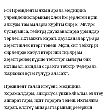
Рәсәй Президенты яҡын арала медицина
учреждениеларының хәлен һәм әҙерлеген иҫәпкә
алыуҙы тамамларға күрһәтмә бирҙе: “Мәғлүм
булыуынса, төбәктәрҙә дауаханаларҙа урындар
төрлөсә. Ихтыяжға ҡарап, дауаханалар үҙ-ара
хеҙмәттәшлек итергә тейеш. Мәҫәлән, сит төбәктәрҙән
сирлеләрҙе ҡабул итергә йәки тиҙ ярҙам
хеҙмәттәренең күрше төбәкттәргә сығыуы бик
ихтимал. Бындай осраҡта төбәктәр Федераль
ҡаҙнанан өҫтәмә түләүҙәр аласаҡ”.
Президент талап итеүенсә, медицина
ҡорамалдары, айырыуса үпкәне яһалма елләтеү
аппараттары, иҫәптә торорға тейеш. Ихтыяжға
ҡарап, елләтеү аппараттарының резервын