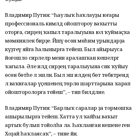
Владимир Путин: “Һаулыҡ һаҡлауҙы юғары
профессиональ кимәлдә ойоштороу ваҡытты
оторға, сирҙең ҡапыл таралыуына юл ҡуймаҫҡа
мөмкинлек бирҙе. Йәшәү өсөн мөһим урындарҙа
күҙәтеү яйға һалынырға тейеш. Был айырыуса
йоғошло сирлеләр менән аралашҡан кешеләргә
ҡағыла. Әле илдә сирҙең таралыуына сик ҡуйыу
өсөн бөтәһе лә эшләнә. Был эш илдең бөтә төбәктәрендә
лә ваҡиғалар үҫешенең төрлө шарттарына ҡарап
ойошторолорға тейеш”, – тип билдәләне.
Владимир Путин: “Барлыҡ саралар ҙа тормошҡа
ашырылырға тейеш. Хатта ул ҡайһы ваҡыт
артыҡ булып тойолһа ла. Һаҡланған кешене генә
Хоҙай һаҡлаясаҡ”, – тине йәнә.