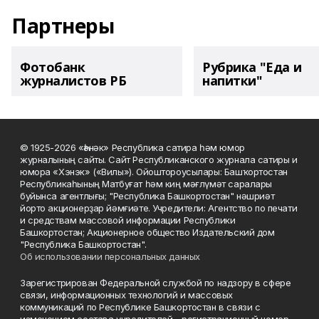
Партнеры
Фотобанк
Рубрика "Еда и
журналистов РБ
напитки"
© 1925-2026 «Һәнәк» Республика сатира һәм юмор
журналының сайты. Сайт Республиканского журнала сатиры и
юмора «Хэнэк» («Вилы»). Ойоштороусылары: Башҡортостан
Республикаһының Матбуғат һәм киң мәғлүмәт саралары
буйынса агентлығы; "Республика Башкортостан" нәшриәт
йорто акционерҙар йәмғиәте. Учредители: Агентство по печати
и средствам массовой информации Республики
Башкортостан; Акционерное общество Издательский дом
"Республика Башкортостан".
Об использовании персональных данных
Зарегистрирован Федеральной службой по надзору в сфере
связи, информационных технологий и массовых
коммуникаций по Республике Башкортостан в связи с