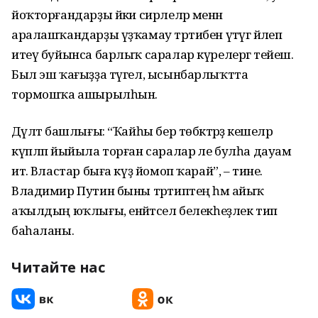
йоҡторғандарҙы йәки сирлеләр менән
аралашҡандарҙы үҙҡамау тәртибен үтәүгә йәлеп
итеү буйынса барлыҡ саралар күрелергә тейеш.
Был эш ҡағыҙҙа түгел, ысынбарлыҡтта
тормошҡа ашырылһын.
Дәүләт башлығы: “Ҡайһы бер төбәктәрҙә кешеләр
күпләп йыйыла торған саралар әле булһа дауам
итә. Властар быға күҙ йомоп ҡарай”, – тине.
Владимир Путин быны тәртиптең һәм айыҡ
аҡылдың юҡлығы, енәйәтсел белекһеҙлек тип
баһаланы.
Читайте нас