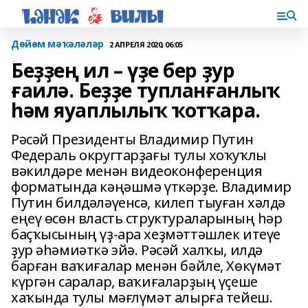
Дөйөм мәҡәләләр
2 АПРЕЛЯ 2020, 06:05
Беҙҙең ил – үҙе бер ҙур
ғаилә. Беҙҙе тупланғанлыҡ
һәм яуаплылыҡ ҡотҡара.
Рәсәй Президенты Владимир Путин
Федераль округтарҙағы тулы хоҡуҡлы
вәкилдәре менән видеоконференция
форматында кәңәшмә үткәрҙе. Владимир
Путин билдәләүенсә, килеп тыуған хәлдә
еңеү өсөн власть структураларының һәр
баҫҡысының үҙ-ара хеҙмәттәшлек итеүе
ҙур әһәмиәткә эйә. Рәсәй халҡы, илдә
барған ваҡиғалар менән бәйле, Хөкүмәт
күргән саралар, ваҡиғаларҙың үҫеше
хаҡында тулы мәғлүмәт алырға тейеш.