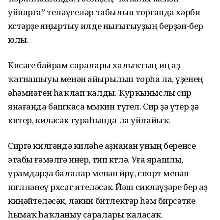
уйнарға” теләүселәр табылып торғанда хәрби
көстәрҙе яңыртыу илде нығытыуҙың берҙән-бер
юлы.
Кисәге байрам саралары халыҡтың иң аҙ
ҡатнашыуы менән айырылып торһа ла, үҙенең
әһәмиәтен һаҡлап ҡалды. Ҡурҡыныслы сир
янағанда башҡаса мөмкин түгел. Сир ҙә үтер ҙә
китер, киләсәк тураһында ла уйлайыҡ.
Сиргә килгәндә киләһе аҙнанан уның беренсе
этабы ғәмәлгә инер, тип көтөлә. Уға ярашлы,
урамдарҙа балалар менән йөрөү, спорт менән
шөғөлләнеү рөхсәт ителәсәк. Йәш сикләүҙәре бер аҙ
киңәйтеләсәк, ләкин битлектәр һәм бирсәтке
һымаҡ һаҡланыу саралары ҡаласаҡ.