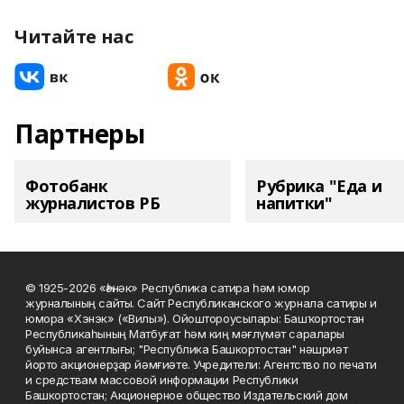
Читайте нас
Партнеры
Фотобанк
Рубрика "Еда и
журналистов РБ
напитки"
© 1925-2026 «Һәнәк» Республика сатира һәм юмор
журналының сайты. Сайт Республиканского журнала сатиры и
юмора «Хэнэк» («Вилы»). Ойоштороусылары: Башҡортостан
Республикаһының Матбуғат һәм киң мәғлүмәт саралары
буйынса агентлығы; "Республика Башкортостан" нәшриәт
йорто акционерҙар йәмғиәте. Учредители: Агентство по печати
и средствам массовой информации Республики
Башкортостан; Акционерное общество Издательский дом