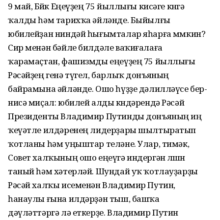
9 май, Бөйөк Еңеүҙең 75 йыллығы кисәге көнгә
ҡалды һәм тарихҡа әйләнде. Быйылғы
юбилейҙан ниндәй һығымталар яһарға мөмкин?
Сир менән бәйле билдәле ваҡиғалаға
ҡарамаҫтан, фашизмды еңеүҙең 75 йыллығы
Рәсәйҙең генә түгел, барлыҡ донъяның
байрамына әйләнде. Ошо һүҙҙе дәлилләүсе бер-
нисә миҫал: юбилей алды көндәрендә Рәсәй
Президенты Владимир Путинды донъяның иң
ҡеүәтле илдәренең лидерҙары шылтыратып
ҡотланы һәм уңыштар теләне. Улар, тимәк,
Совет халҡының ошо еңеүгә индергән өлөшөн
таный һәм хәтерләй. Шундай уҡ ҡотлауҙарҙы
Рәсәй халҡы исеменән Владимир Путин,
һанаулы ғына илдәрҙән тыш, башҡа
дәүләттәргә лә еткерҙе. Владимир Путин