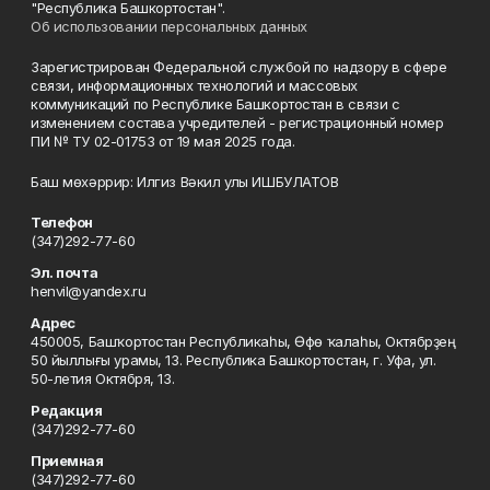
"Республика Башкортостан".
Об использовании персональных данных
Зарегистрирован Федеральной службой по надзору в сфере
связи, информационных технологий и массовых
коммуникаций по Республике Башкортостан в связи с
изменением состава учредителей - регистрационный номер
ПИ № ТУ 02-01753 от 19 мая 2025 года.
Баш мөхәррир: Илгиз Вәкил улы ИШБУЛАТОВ
Телефон
(347)292-77-60
Эл. почта
henvil@yandex.ru
Адрес
450005, Башҡортостан Республикаһы, Өфө ҡалаһы, Октябрҙең
50 йыллығы урамы, 13. Республика Башкортостан, г. Уфа, ул.
50-летия Октября, 13.
Редакция
(347)292-77-60
Приемная
(347)292-77-60