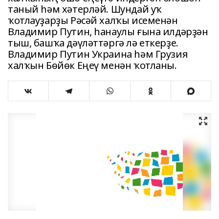
таный һәм хәтерләй. Шундай уҡ
ҡотлауҙарҙы Рәсәй халҡы исеменән
Владимир Путин, һанаулы ғына илдәрҙән
тыш, башҡа дәүләттәргә лә еткерҙе.
Владимир Путин Украина һәм Грузия
халҡын Бөйөк Еңеү менән ҡотланы.