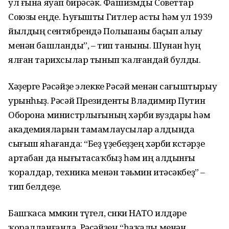
ул ғына яуап бирәсәк. Фашизмды Советтар
Союзы еңде. Һуғышты Гитлер асты һәм ул 1939
йылдың сентябрендә Польшаны баҫып алыу
менән башланды”, – тип таныны. Шунан һуң
ялған тарихсылар тынып ҡалғандай булды.
Хәҙерге Рәсәйҙе элекке Рәсәй менән сағыштырыу
урынһыҙ. Рәсәй Президенты Владимир Путин
Оборона министрлығының хәрби вуздары һәм
академияларын тамамлаусылар алдында
сығыш яһағанда: “Беҙ үҙебеҙҙең хәрби көстәрҙе
артабан да нығытасаҡбыҙ һәм иң алдынғы
ҡоралдар, техника менән тәьмин итәсәкбеҙ” –
тип белдеҙе.
Башҡаса мөмкин түгел, сөнки НАТО илдәре
ҡоралланғанда, Рәсәйҙең “һаҡалы менән