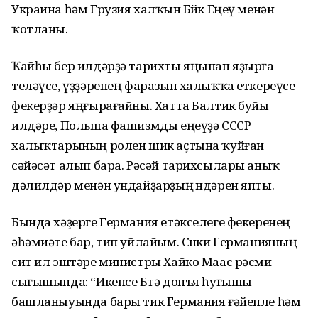
Украина һәм Грузия халҡын Бөйөк Еңеү менән
ҡотланы.
Ҡайһы бер илдәрҙә тарихты яңынан яҙырға
теләүсе, үҙҙәренең фаразын халыҡҡа еткереүсе
фекерҙәр яңғырағайны. Хатта Балтик буйы
илдәре, Польша фашизмды еңеүҙә СССР
халыҡтарының ролен шик аҫтына ҡуйған
сәйәсәт алып бара. Рәсәй тарихсылары аныҡ
дәлилдәр менән ундайҙарҙың өндәрен япты.
Бында хәҙерге Германия етәкселеге фекеренең
әһәмиәте бар, тип уйлайым. Сөнки Германияның
сит ил эштәре министры Хайко Маас рәсми
сығышында: “Икенсе Бөтә донъя һуғышы
башланыуында бары тик Германия ғәйепле һәм