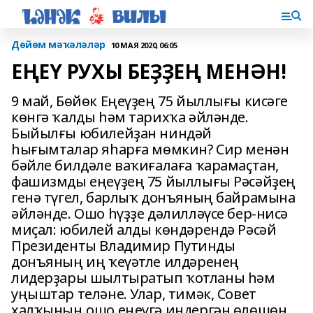
Дөйөм мәҡәләләр
10 МАЯ 2020, 06:05
ЕҢЕҮ РУХЫ БЕҘҘЕҢ МЕНӘН!
9 май, Бөйөк Еңеүҙең 75 йыллығы кисәге
көнгә ҡалды һәм тарихҡа әйләнде.
Быйылғы юбилейҙан ниндәй
һығымталар яһарға мөмкин? Сир менән
бәйле билдәле ваҡиғалаға ҡарамаҫтан,
фашизмды еңеүҙең 75 йыллығы Рәсәйҙең
генә түгел, барлыҡ донъяның байрамына
әйләнде. Ошо һүҙҙе дәлилләүсе бер-нисә
миҫал: юбилей алды көндәрендә Рәсәй
Президенты Владимир Путинды
донъяның иң ҡеүәтле илдәренең
лидерҙары шылтыратып ҡотланы һәм
уңыштар теләне. Улар, тимәк, Совет
халҡының ошо еңеүгә индергән өлөшөн