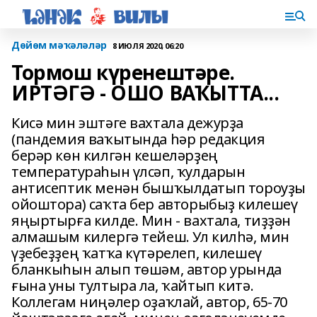
Дөйөм мәҡәләләр
8 ИЮЛЯ 2020, 06:20
Тормош күренештәре.
ИРТӘГӘ - ОШО ВАҠЫТТА...
Кисә мин эштәге вахтала дежурҙа
(пандемия ваҡытында һәр редакция
берәр көн килгән кешеләрҙең
температураһын үлсәп, ҡулдарын
антисептик менән бышҡылдатып тороуҙы
ойоштора) саҡта бер авторыбыҙ килешеү
яңыртырға килде. Мин - вахтала, тиҙҙән
алмашым килергә тейеш. Ул килһә, мин
үҙебеҙҙең ҡатҡа күтәрелеп, килешеү
бланкыһын алып төшәм, автор урында
ғына уны тултыра ла, ҡайтып китә.
Коллегам ниңәлер оҙаҡлай, автор, 65-70