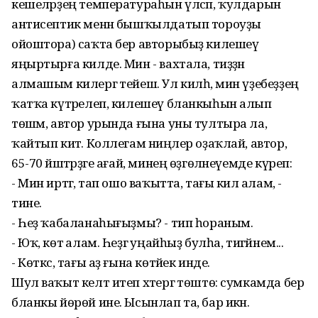
кешеләрҙең температураһын үлсәп, ҡулдарын
антисептик менән бышҡылдатып тороуҙы
ойоштора) саҡта бер авторыбыҙ килешеү
яңыртырға килде. Мин - вахтала, тиҙҙән
алмашым килергә тейеш. Ул килһә, мин үҙебеҙҙең
ҡатҡа күтәрелеп, килешеү бланкыһын алып
төшәм, автор урында ғына уны тултыра ла,
ҡайтып китә. Коллегам ниңәлер оҙаҡлай, автор,
65-70 йәштәрҙәге ағай, минең өҙгөләнеүемде күреп:
- Мин иртәгә, тап ошо ваҡытта, тағы килә алам, -
тине.
- Һеҙ ҡабаланаһығыҙмы? - тип һораным.
- Юҡ, көтә алам. Һеҙгә уңайһыҙ булһа, тигәйнем...
- Көткәс, тағы аҙ ғына көтәйек инде.
Шул ваҡыт келт итеп хәтергә төштө: сумкамда бер
бланкы йөрөй ине. Ысынлап та, бар икән.