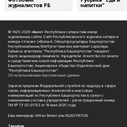
журналистов РБ
напитки"
© 1925-2026 «Һәнәк» Республика сатира һәм юмор
журналының сайты. Сайт Республиканского журнала сатиры и
юмора «Хэнэк» («Вилы»). Ойоштороусылары: Башҡортостан
Республикаһының Матбуғат һәм киң мәғлүмәт саралары
буйынса агентлығы; "Республика Башкортостан" нәшриәт
йорто акционерҙар йәмғиәте. Учредители: Агентство по печати
и средствам массовой информации Республики
Башкортостан; Акционерное общество Издательский дом
"Республика Башкортостан".
Об использовании персональных данных
Зарегистрирован Федеральной службой по надзору в сфере
связи, информационных технологий и массовых
коммуникаций по Республике Башкортостан в связи с
изменением состава учредителей - регистрационный номер
ПИ № ТУ 02-01753 от 19 мая 2025 года.
Баш мөхәррир: Илгиз Вәкил улы ИШБУЛАТОВ
Телефон