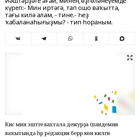
йәштәрҙәге ағай, минең өҙгөләнеүемде
күреп:- Мин иртәгә, тап ошо ваҡытта,
тағы килә алам, - тине.- Һеҙ
ҡабаланаһығыҙмы? - тип һораным.
Кисә мин эштәге вахтала дежурҙа (пандемия
ваҡытында һәр редакция берәр көн килгән