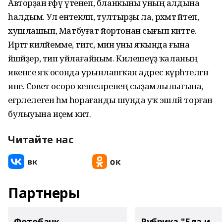
Авторҙан ғәфү үтенеп, бланкыны уның алдына
һалдым. Ул ентекләп, тултырҙы ла, рәхмәт әйтеп,
хушлашып, Матбуғат йортонан сығып китте.
Иртәгә киләйемме, тигәс, мин уны яҡында ғына
йәшәйҙер, тип уйлағайным. Килешеүҙә ҡаланың
икенсе яҡ осонда урынлашҡан адрес күрһәтелгән
ине. Совет осоро кешеләренең сыҙамлылығына,
егәрлелегенә һәм һорағанды шунда уҡ эшләй торған
булыуына иҫем китә.
Читайте нас
Партнеры
Фотобанк
Рубрика "Еда и