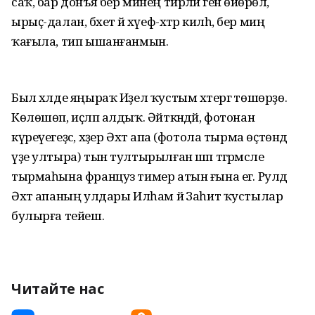
саҡ, бар донъя бер минең тирәләй генә өйөрөлә,
ырыҫ-далан, бәхет йә хәүеф-хәтәр килһә, бер миңә
ҡағыла, тип ышанғанмын.
Был хәлде яңыраҡ Иҙел ҡустым хәтергә төшөрҙө.
Көлөшөп, иҫләп алдыҡ. Әйткәндәй, фотонан
күреүегеҙсә, хәҙер Әхәт апа (фотола тырма өҫтөндә
үҙе ултыра) тын тултырылған шәп тәгәрмәсле
тырмаһына француз тимер атын ғына егә. Рулдә
Әхәт апаның улдары Илһам йә Заһит ҡустылар
булырға тейеш.
Читайте нас