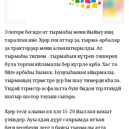
Элегерәк бесәнде ат тырмаһы менән йыйыу киң
таралған ине. Хәҙер генә аттар ҙа, тырма-арбалар
ҙа тракторҙар менән алмаштырылды. Ат
тырмаһы тигәнем - тырмаһын күтәреп-төшөрөп
була торған яйламалы бер күсәрле арба. Хас та
бәйге арбаһы һымаҡ. Һуңғыһынан айырмалы,
тырманың тәгәрмәстәре ҙур һәм шау тимерҙән яһала.
Ундай тәгәрмәстәр асфальтта буш бидон тәгәрләткәндәй
шатыр-шотор тауыш сығара.
Хәҙер телгә алынасаҡ хәлгә 15-20 йыллап ваҡыт
үткәндер. Ауылдан дүрт саҡрымда ятҡан
бесәнлегебеҙҙән әлеге лә баяғы тырмалы атта