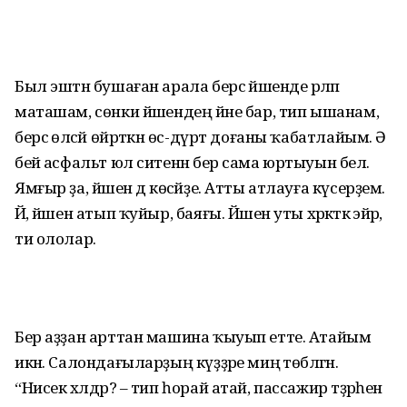
Был эштән бушаған арала берсә йәшенде әрләп
маташам, сөнки йәшендең йәне бар, тип ышанам,
берсә өләсәй өйрәткән өс-дүрт доғаны ҡабатлайым. Ә
бейә асфальт юл ситенән бер сама юртыуын белә.
Ямғыр ҙа, йәшен дә көсәйҙе. Атты атлауға күсерҙем.
Йә, йәшен атып ҡуйыр, баяғы. Йәшен уты хәрәкәткә эйәрә,
ти ололар.
Бер аҙҙан арттан машина ҡыуып етте. Атайым
икән. Салондағыларҙың күҙҙәре миңә төбәлгән.
“Нисек хәлдәр? – тип һорай атай, пассажир тәҙрәһен