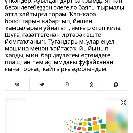
үткәндер. Ауылдан дүрт саҡрымда ятҡан
бесәнлегебеҙҙән әлеге лә баяғы тырмалы
атта ҡайтырға торам. Ҡап-ҡара
болоттарын ҡабартып, йәшен
ҡамсыларын уйнатып, ямғыр етеп килә.
Шуға, ғәҙәттәгенән иртәрәк эште
йомғаҡланыҡ. Туғандарым, улар еңел
машина менән ҡайтасаҡ, йыйынып
ҡалды, мин, бар дәүләтем өҫтөмдәге
плащтан һәм аҫтымдағы фуфайканан
ғына торғас, ҡайтырға әҙерләндем.