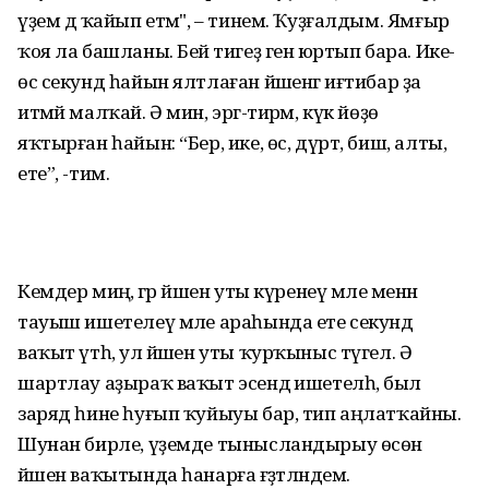
үҙем дә ҡайып етәм", – тинем. Ҡуҙғалдым. Ямғыр
ҡоя ла башланы. Бейә тигеҙ генә юртып бара. Ике-
өс секунд һайын ялтлаған йәшенгә иғтибар ҙа
итмәй малҡай. Ә мин, эргә-тирәм, күк йөҙө
яҡтырған һайын: “Бер, ике, өс, дүрт, биш, алты,
ете”, -тим.
Кемдер миңә, әгәр йәшен уты күренеү мәле менән
тауыш ишетелеү мәле араһында ете секунд
ваҡыт үтһә, ул йәшен уты ҡурҡыныс түгел. Ә
шартлау аҙыраҡ ваҡыт эсендә ишетелһә, был
заряд һине һуғып ҡуйыуы бар, тип аңлатҡайны.
Шунан бирле, үҙемде тынысландырыу өсөн
йәшен ваҡытында һанарға ғәҙәтләндем.