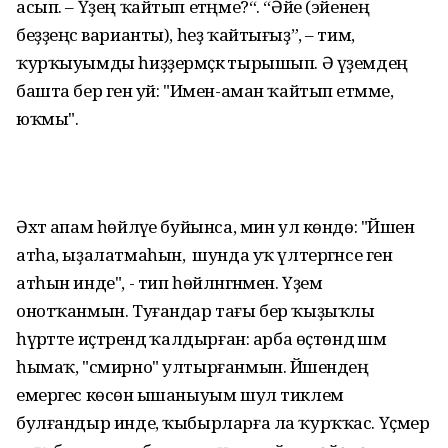
асып. – Үҙең ҡайтып етәңме?“. “Әйе (эйенең
беҙҙеңсә варианты), һеҙ ҡайтығыҙ”, – тим,
ҡурҡыуымды һиҙҙермәҫкә тырышып. Ә үҙемдең
башта бер генә уй: "Имен-аман ҡайтып етәмме,
юҡмы".
Әхәт апам һөйләүе буйынса, мин ул көндө: "Йәшен
атһа, ыҙалатмаһын, ә шунда уҡ үлтергәнсе генә
атһын инде", - тип һөйләнгәнмен. Үҙем
онотҡанмын. Туғандар тағы бер ҡыҙыҡлы
һүрәтте иҫтәрендә ҡалдырған: арба өҫтөндә шәм
һымаҡ, "смирно" ултырғанмын. Йәшендең
емергес көсөнә ышаныуым шул тиклем
булғандыр инде, ҡыбырларға ла ҡурҡҡас. Үҫмер