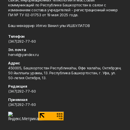
связи, информационных технологий и массовых
коммуникаций по Республике Башкортостан в связи с
изменением состава учредителей - регистрационный номер
ПИ № ТУ 02-01753 от 19 мая 2025 года.
Баш мөхәррир: Илгиз Вәкил улы ИШБУЛАТОВ
Телефон
(347)292-77-60
Эл. почта
henvil@yandex.ru
Адрес
450005, Башҡортостан Республикаһы, Өфө ҡалаһы, Октябрҙең
50 йыллығы урамы, 13. Республика Башкортостан, г. Уфа, ул.
50-летия Октября, 13.
Редакция
(347)292-77-60
Приемная
(347)292-77-60