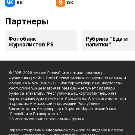
Партнеры
Фотобанк
Рубрика "Еда и
журналистов РБ
напитки"
© 1925-2026 «Һәнәк» Республика сатира һәм юмор
журналының сайты. Сайт Республиканского журнала сатиры и
юмора «Хэнэк» («Вилы»). Ойоштороусылары: Башҡортостан
Республикаһының Матбуғат һәм киң мәғлүмәт саралары
буйынса агентлығы; "Республика Башкортостан" нәшриәт
йорто акционерҙар йәмғиәте. Учредители: Агентство по печати
и средствам массовой информации Республики
Башкортостан; Акционерное общество Издательский дом
"Республика Башкортостан".
Об использовании персональных данных
Зарегистрирован Федеральной службой по надзору в сфере