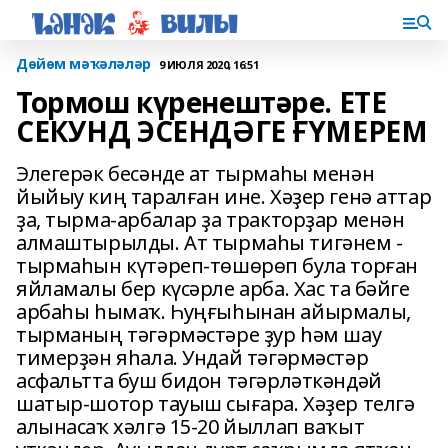
Дөйөм мәҡәләләр
9 ИЮЛЯ 2020, 16:51
Тормош күренештәре. ЕТЕ
СЕКУНД ЭСЕНДӘГЕ ҒҮМЕРЕМ
Элегерәк бесәнде ат тырмаһы менән
йыйыу киң таралған ине. Хәҙер генә аттар
ҙа, тырма-арбалар ҙа тракторҙар менән
алмаштырылды. Ат тырмаһы тигәнем -
тырмаһын күтәреп-төшөрөп була торған
яйламалы бер күсәрле арба. Хас та бәйге
арбаһы һымаҡ. Һуңғыһынан айырмалы,
тырманың тәгәрмәстәре ҙур һәм шау
тимерҙән яһала. Ундай тәгәрмәстәр
асфальтта буш бидон тәгәрләткәндәй
шатыр-шотор тауыш сығара. Хәҙер телгә
алынасаҡ хәлгә 15-20 йыллап ваҡыт