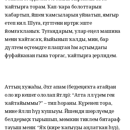
ҡайтырға торам. Ҡап-ҡара болоттарын
ҡабартып, йәшен ҡамсыларын уйнатып, ямғыр
етеп килә. Шуға, ғәҙәттәгенән иртәрәк эште
йомғаҡланыҡ. Туғандарым, улар еңел машина
менән ҡайтасаҡ, йыйынып ҡалды, мин, бар
дәүләтем өҫтөмдәге плащтан һәм аҫтымдағы
фуфайканан ғына торғас, ҡайтырға әҙерләндем.
Аттың хужаһы, Әхәт апам (беҙҙеңяҡта атайҙан
оло ир кешегә ололап әйтәләр): “Атта әллә үҙем генә
ҡайтайыммы?” – тип һораны. Күренеп тора,
мине йәлләп һүҙ ҡушыуы. Йәшендән шөрләүемде
белдермәҫкә тырышып, мөмкин тиклем битараф
тауыш менән: “Яҡ (кире ҡағыуҙы аңлатҡан һүҙ),