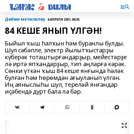
Дөйөм мәҡәләләр
6 АПРЕЛЯ 2021, 06:35
84 КЕШЕ ЯНЫП ҮЛГӘН!
Быйыл ҡыш һалҡын һәм буранлы булды.
Шул сәбәпле, электр йылытҡыстарҙы
күберәк тоташтырғандарҙыр, мейестәрҙе
лә иртә япҡандарҙыр, тип аңларға кәрәк.
Сөнки үткән ҡыш 84 кеше янғында һәләк
булған һәм һөрөмдән ағыуланып үлгән.
Иң аяныслыһы шул, тереләй янғандар
иҫәбендә дүрт бала ла бар.