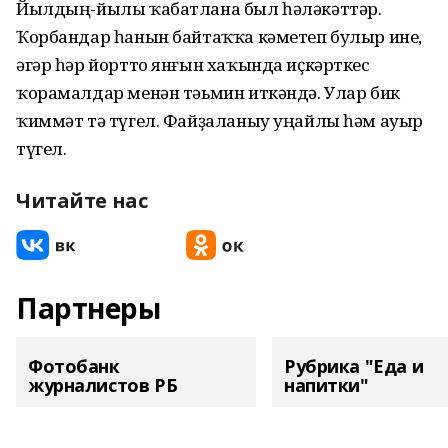
Йылдың-йылы ҡабатлана был һәләкәттәр.
Ҡорбандар һанын байтаҡҡа кәметеп булыр ине,
әгәр һәр йортто янғын хаҡында иҫкәрткес
ҡорамалдар менән тәьмин иткәндә. Улар бик
ҡиммәт тә түгел. Файҙаланыу уңайлы һәм ауыр
түгел.
Читайте нас
Партнеры
Фотобанк
Рубрика "Еда и
журналистов РБ
напитки"