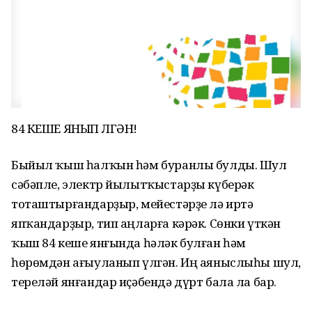
84 КЕШЕ ЯНЫП ҮЛГӘН!
Быйыл ҡыш һалҡын һәм буранлы булды. Шул
сәбәпле, электр йылытҡыстарҙы күберәк
тоташтырғандарҙыр, мейестәрҙе лә иртә
япҡандарҙыр, тип аңларға кәрәк. Сөнки үткән
ҡыш 84 кеше янғында һәләк булған һәм
һөрөмдән ағыуланып үлгән. Иң аяныслыһы шул,
тереләй янғандар иҫәбендә дүрт бала ла бар.