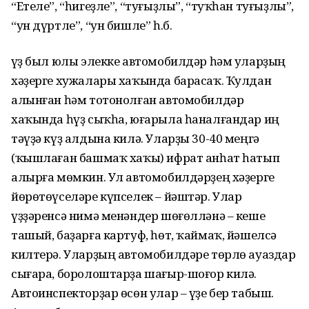
“Етеле”, “һигеҙле”, “туғыҙлы”, “туҡһан туғыҙлы”,
“ун дүртле”, “ун бишле” һ.б.
Һүҙ был юлы элекке автомобилдәр һәм уларҙың
хәҙерге хужалары хаҡында барасаҡ. Ҡулдан
алынған һәм тотонолған автомобилдәр
хаҡында һүҙ сыҡһа, юғарыла һаналғандар иң
тәүҙә күҙ алдына килә. Уларҙы 30-40 меңгә
(ҡышлаған башмаҡ хаҡы) ифрат анһат һатып
алырға мөмкин. Ул автомобилдәрҙең хәҙерге
йөрөтөүселәре күпселек – йәштәр. Улар
үҙҙәренсә нимә менәндер шөғөлләнә – кеше
ташый, баҙарға картуф, һөт, ҡаймаҡ, йәшелсә
килтерә. Уларҙың автомобилдәре төрлө ауаздар
сығара, боролоштарҙа шағыр-шоғор килә.
Автоинспекторҙар өсөн улар – үҙе бер табыш.