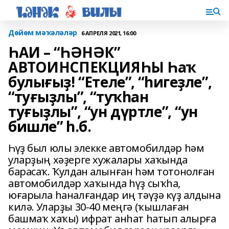
Дөйөм мәҡәләләр
6 АПРЕЛЯ 2021, 16:00
ҺАИ – “ҺӘНӘК”
АВТОИНСПЕКЦИЯҺЫ Һаҡ
булығыҙ! “Етеле”, “һигеҙле”,
“туғыҙлы”, “туҡһан
туғыҙлы”, “ун дүртле”, “ун
бишле” һ.б.
Һүҙ был юлы элекке автомобилдәр һәм
уларҙың хәҙерге хужалары хаҡында
барасаҡ. Ҡулдан алынған һәм тотонолған
автомобилдәр хаҡында һүҙ сыҡһа,
юғарыла һаналғандар иң тәүҙә күҙ алдына
килә. Уларҙы 30-40 меңгә (ҡышлаған
башмаҡ хаҡы) ифрат анһат һатып алырға