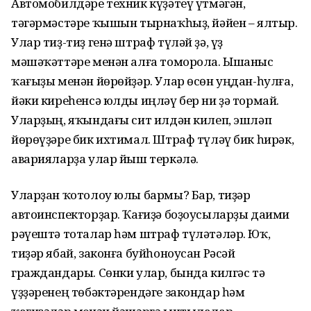
Автомобилдәре техник күҙәтеү үтмәгән,
тәгәрмәстәре ҡышын тырнаҡһыҙ, йәйен – ялтыр.
Улар тиҙ-тиҙ генә штраф түләй ҙә, үҙ
мәшәҡәттәре менән алға томорола. Ышаныс
ҡағыҙы менән йөрөйҙәр. Улар өсөн уңдан-һулға,
йәки киреһенсә юлды иңләү бер ни ҙә тормай.
Уларҙың, яҡындағы сит илдән килеп, эшләп
йөрөүҙәре бик ихтимал. Штраф түләү бик һирәк,
аварияларҙа улар йыш теркәлә.
Уларҙан ҡотолоу юлы бармы? Бар, тиҙәр
автоинспекторҙар. Ҡағиҙә боҙоусыларҙы даими
рәүештә тоталар һәм штраф түләтәләр. Юҡ,
тиҙәр ябай, законға буйһоноусан Рәсәй
граждандары. Сөнки улар, бында килгәс тә
үҙҙәренең төбәктәрендәге закондар һәм