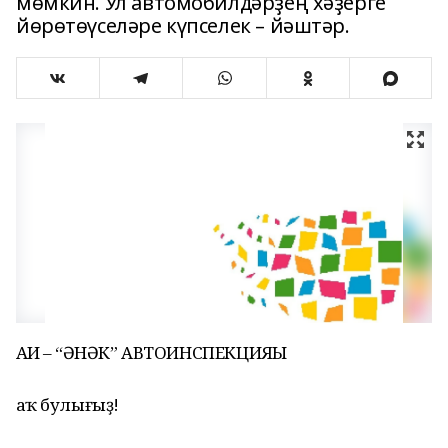
мөмкин. Ул автомобилдәрҙең хәҙерге
йөрөтөүселәре күпселек – йәштәр.
ҺАИ – “ҺӘНӘК” АВТОИНСПЕКЦИЯҺЫ
Һаҡ булығыҙ!