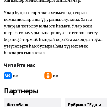
ҡағиҙәләр менән йәшәргә ынтылалар.
Улар һуңғы осор такси хеҙмәтендә төрлө
компаниялар аша үҙ урынын яуланы. Хатта
уларҙан ҡотолоу юлы юҡ һымаҡ. Улар өсөн
штраф түләү урынына ришүәт тоттороп китеү
бер ни ҙә тормай. Бындай осраҡта законды теүәл
үтәүселәргә һаҡ булырға һәм түҙемлелек
һаҡларға ғына ҡала.
Читайте нас
Партнеры
Фотобанк
Рубрика "Еда и