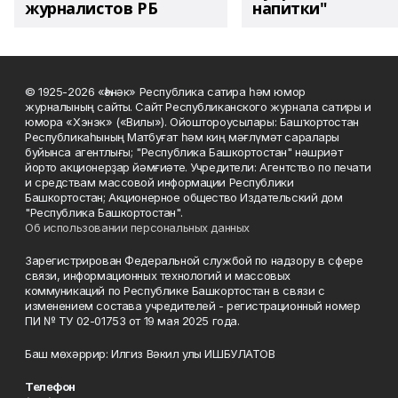
журналистов РБ
напитки"
© 1925-2026 «Һәнәк» Республика сатира һәм юмор
журналының сайты. Сайт Республиканского журнала сатиры и
юмора «Хэнэк» («Вилы»). Ойоштороусылары: Башҡортостан
Республикаһының Матбуғат һәм киң мәғлүмәт саралары
буйынса агентлығы; "Республика Башкортостан" нәшриәт
йорто акционерҙар йәмғиәте. Учредители: Агентство по печати
и средствам массовой информации Республики
Башкортостан; Акционерное общество Издательский дом
"Республика Башкортостан".
Об использовании персональных данных
Зарегистрирован Федеральной службой по надзору в сфере
связи, информационных технологий и массовых
коммуникаций по Республике Башкортостан в связи с
изменением состава учредителей - регистрационный номер
ПИ № ТУ 02-01753 от 19 мая 2025 года.
Баш мөхәррир: Илгиз Вәкил улы ИШБУЛАТОВ
Телефон