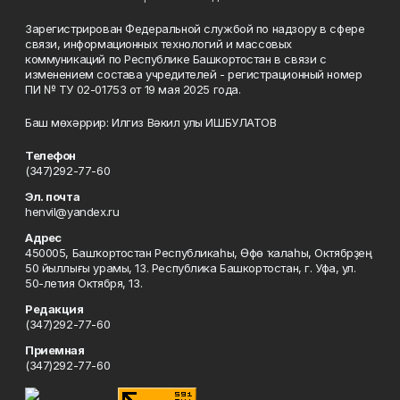
Зарегистрирован Федеральной службой по надзору в сфере
связи, информационных технологий и массовых
коммуникаций по Республике Башкортостан в связи с
изменением состава учредителей - регистрационный номер
ПИ № ТУ 02-01753 от 19 мая 2025 года.
Баш мөхәррир: Илгиз Вәкил улы ИШБУЛАТОВ
Телефон
(347)292-77-60
Эл. почта
henvil@yandex.ru
Адрес
450005, Башҡортостан Республикаһы, Өфө ҡалаһы, Октябрҙең
50 йыллығы урамы, 13. Республика Башкортостан, г. Уфа, ул.
50-летия Октября, 13.
Редакция
(347)292-77-60
Приемная
(347)292-77-60