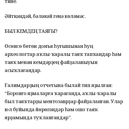
тине.
Әйткәндәй, бәләкәй генә көләмәс.
БЫЛ КЕМДЕҢ ТАЯҒЫ?
Өсөнсө бөтөн донъя һуғышынан һуң
археологтар аҡлы-ҡаралы таяҡ тапҡандар һәм
таяҡ менән кемдәрҙең файҙаланыуын
асыҡлағандар.
Ғалимдарҙың отчетына былай тип яҙылған:
“Боронғо яҙмаларға ҡарағанда, аҡлы-ҡаралы
был таяҡтарҙы ментозаврҙар файҙаланған. Улар
юл буйында йөрөгәндәр һәм ошо таяҡ
ярҙамында туҡланғандар”.