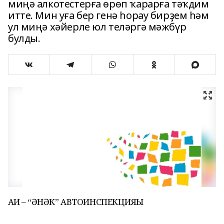
миңә алкотестерға өрөп ҡарарға тәҡдим
итте. Мин уға бер генә һорау бирҙем һәм
ул миңә хәйерле юл теләргә мәжбүр
булды.
ҺАИ – “ҺӘНӘК” АВТОИНСПЕКЦИЯҺЫ