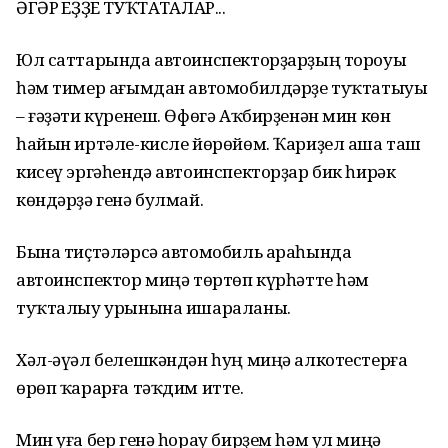
ӘГӘР ҺЕҘҘЕ ТУҠТАТҺАЛАР...
Юл саттарында автоинспекторҙарҙың тороуы
һәм тимер ағымдан автомобилдәрҙе туҡтатыуы
– ғәҙәти күренеш. Өфөгә Аҡбирҙенән мин көн
һайын иртәле-кисле йөрөйөм. Ҡариҙел аша таш
кисеү эргәһендә автоинспекторҙар бик һирәк
көндәрҙә генә булмай.
Бына тиҫтәләрсә автомобиль араһында
автоинспектор миңә төртөп күрһәтте һәм
туҡталыу урынына ишараланы.
Хәл-әүәл белешкәндән һуң миңә алкотестерға
өрөп ҡарарға тәҡдим итте.
Мин уға бер генә һорау бирҙем һәм ул миңә