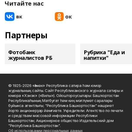
Читайте нас
Партнеры
Фотобанк
Рубрика "Еда и
журналистов РБ
напитки"
© 1925-2026 «Һәнәк» Республика сатира һәм юмор
журналының сайты. Сайт Республиканского журнала сатиры и
юмора «Хэнэк» («Вилы»). Ойоштороусылары: Башҡортостан
Республикаһының Матбуғат һәм киң мәғлүмәт саралары
буйынса агентлығы; "Республика Башкортостан" нәшриәт
йорто акционерҙар йәмғиәте. Учредители: Агентство по печати
и средствам массовой информации Республики
Башкортостан; Акционерное общество Издательский дом
"Республика Башкортостан".
Об использовании персональных данных