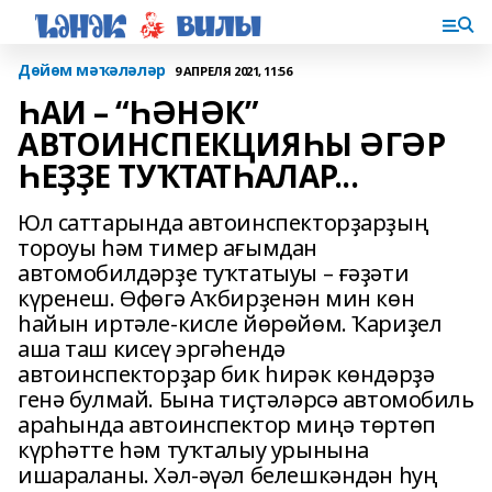
Дөйөм мәҡәләләр
9 АПРЕЛЯ 2021, 11:56
ҺАИ – “ҺӘНӘК”
АВТОИНСПЕКЦИЯҺЫ ӘГӘР
ҺЕҘҘЕ ТУҠТАТҺАЛАР...
Юл саттарында автоинспекторҙарҙың
тороуы һәм тимер ағымдан
автомобилдәрҙе туҡтатыуы – ғәҙәти
күренеш. Өфөгә Аҡбирҙенән мин көн
һайын иртәле-кисле йөрөйөм. Ҡариҙел
аша таш кисеү эргәһендә
автоинспекторҙар бик һирәк көндәрҙә
генә булмай. Бына тиҫтәләрсә автомобиль
араһында автоинспектор миңә төртөп
күрһәтте һәм туҡталыу урынына
ишараланы. Хәл-әүәл белешкәндән һуң