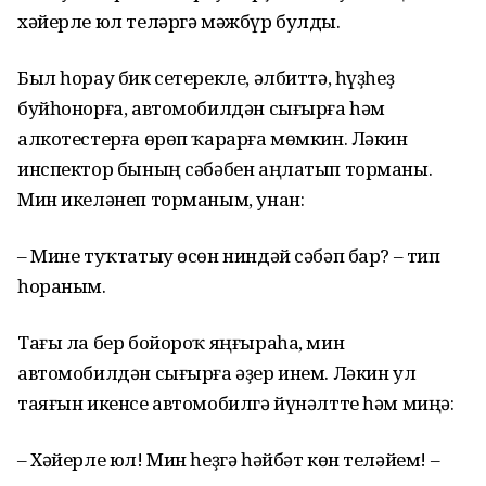
хәйерле юл теләргә мәжбүр булды.
Был һорау бик сетерекле, әлбиттә, һүҙһеҙ
буйһонорға, автомобилдән сығырға һәм
алкотестерға өрөп ҡарарға мөмкин. Ләкин
инспектор бының сәбәбен аңлатып торманы.
Мин икеләнеп торманым, унан:
– Мине туҡтатыу өсөн ниндәй сәбәп бар? – тип
һораным.
Тағы ла бер бойороҡ яңғыраһа, мин
автомобилдән сығырға әҙер инем. Ләкин ул
таяғын икенсе автомобилгә йүнәлтте һәм миңә:
– Хәйерле юл! Мин һеҙгә һәйбәт көн теләйем! –