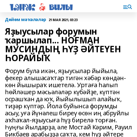
Дөйөм мәҡәләләр
21 МАЯ 2021, 03:23
Яҙыусылар форумын
ҡаршылап... НОҒМАН
МУСИНДЫҢ ҺҮҘ ӘЙТЕҮЕН
ҺОРАЙЫҠ
Форум була икән, яҙыусылар йыйыла,
фекер алышасаҡтар тигән хәбәр көндән-
көн йышыраҡ ишетелә. Уртаға һалып
һөйләшер мәсьәләләр күбәйҙе, күптән
осрашҡан да юҡ, йыйылышып алайыҡ,
тиҙәр күптәр. Йола буйынса форумды
асыу, уға йүнәлеш биреү өсөн иң абруйлы
аҡһаҡал-яҙыусыға һүҙ бирелә торған.
Һуңғы йылдарҙа, әле Мостай Кәрим, Рауил
Бикбаев арабыҙҙа саҡта, кем һүҙ әйтере