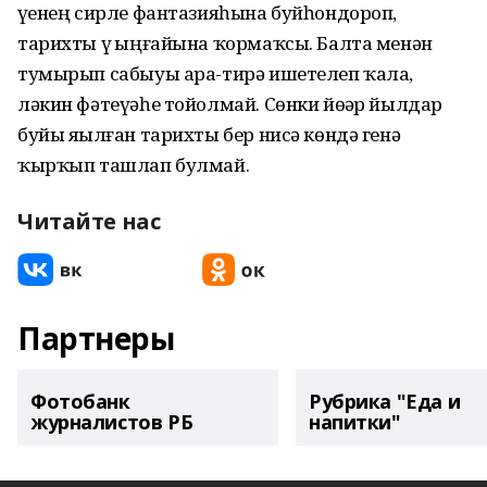
үҙенең сирле фантазияһына буйһондороп,
тарихты үҙ ыңғайына ҡормаҡсы. Балта менән
тумырып сабыуы ара-тирә ишетелеп ҡала,
ләкин фәтеүәһе тойолмай. Сөнки йөҙәр йылдар
буйы яҙылған тарихты бер нисә көндә генә
ҡырҡып ташлап булмай.
Читайте нас
Партнеры
Фотобанк
Рубрика "Еда и
журналистов РБ
напитки"