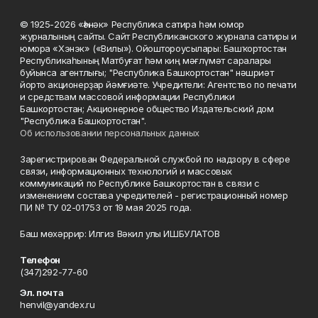
© 1925-2026 «Һәнәк» Республика сатира һәм юмор
журналының сайты. Сайт Республиканского журнала сатиры и
юмора «Хэнэк» («Вилы»). Ойоштороусылары: Башҡортостан
Республикаһының Матбуғат һәм киң мәғлүмәт саралары
буйынса агентлығы; "Республика Башкортостан" нәшриәт
йорто акционерҙар йәмғиәте. Учредители: Агентство по печати
и средствам массовой информации Республики
Башкортостан; Акционерное общество Издательский дом
"Республика Башкортостан".
Об использовании персональных данных
Зарегистрирован Федеральной службой по надзору в сфере
связи, информационных технологий и массовых
коммуникаций по Республике Башкортостан в связи с
изменением состава учредителей - регистрационный номер
ПИ № ТУ 02-01753 от 19 мая 2025 года.
Баш мөхәррир: Илгиз Вәкил улы ИШБУЛАТОВ
Телефон
(347)292-77-60
Эл. почта
henvil@yandex.ru