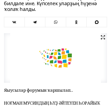
билдәле ине. Күпселек уларҙың һүҙенә
ҡолаҡ һалды.
Яҙыусылар форумын ҡаршылап...
НОҒМАН МУСИНДЫҢ ҺҮҘ ӘЙТЕҮЕН ҺОРАЙЫҠ