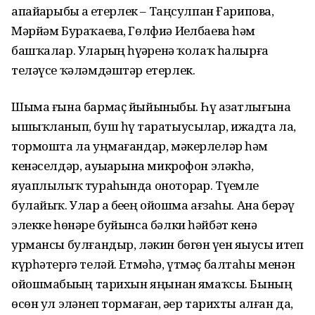
апайҙарыбыҙ ҙа етерлек – Таңсулпан Ғарипова,
Мәрйәм Бураҡаева, Гөлфиә Иҙелбаева һәм
башҡалар. Уларҙың һүҙҙәренә ҡолаҡ һалырға
теләүсе ҡәләмдәштәр етерлек.
Шыма ғына бармаҫ йыйыныбыҙ. Һүҙ азатлығына
ышыҡланып, буш һүҙ таратыусылар, ижадта ла,
тормошта ла уңмағандар, мәкерлеләр һәм
кенәселдәр, ауыҙҙарына микрофон эләкһә,
яуаплылыҡ тураһында оноторҙар. Түҙемле
булайыҡ. Улар ҙа беҙҙең ойошма ағзаһы. Ана берәү
элекке һөнәре буйынса бәлки һәйбәт кенә
урмансы булғандыр, ләкин бөгөн үҙен яҙыусы итеп
күрһәтергә теләй. Етмәһә, үтмәҫ балтаһы менән
ойошмабыҙҙың тарихын яңынан яҙмаҡсы. Бының
өсөн ул эҙләнеп тормаған, әҙер тарихты алған да,