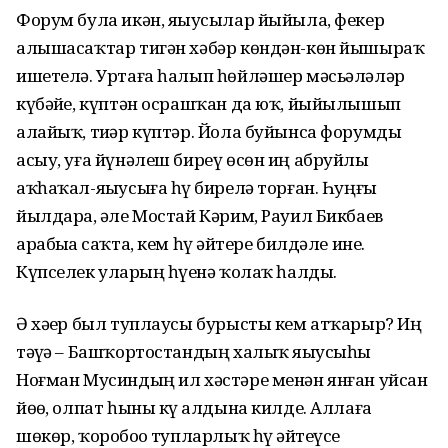
Форум була икән, яҙыусылар йыйыла, фекер
алышасаҡтар тигән хәбәр көндән-көн йышыраҡ
ишетелә. Уртаға һалып һөйләшер мәсьәләләр
күбәйҙе, күптән осрашҡан да юҡ, йыйылышып
алайыҡ, тиҙәр күптәр. Йола буйынса форумды
асыу, уға йүнәлеш биреү өсөн иң абруйлы
аҡһаҡал-яҙыусыға һүҙ бирелә торған. Һуңғы
йылдарҙа, әле Мостай Кәрим, Рауил Бикбаев
арабыҙҙа саҡта, кем һүҙ әйтере билдәле ине.
Күпселек уларҙың һүҙенә ҡолаҡ һалды.
Ә хәҙер был туплаусы бурысты кем атҡарыр? Иң
тәүҙә – Башҡортостандың халыҡ яҙыусыһы
Ноғман Мусиндың ил хәстәре менән янған уйсан
йөҙө, олпат һыны күҙ алдына килде. Аллаға
шөкөр, ҡоробоҙҙо тупларлыҡ һүҙ әйтеүсе