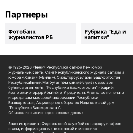
Партнеры
Фотобанк
Рубрика "Еда и
журналистов РБ
напитки"
© 1925-2026 «Һәнәк» Республика сатира һәм юмор
журналының сайты. Сайт Республиканского журнала сатиры и
юмора «Хэнэк» («Вилы»). Ойоштороусылары: Башҡортостан
Республикаһының Матбуғат һәм киң мәғлүмәт саралары
буйынса агентлығы; "Республика Башкортостан" нәшриәт
йорто акционерҙар йәмғиәте. Учредители: Агентство по печати
и средствам массовой информации Республики
Башкортостан; Акционерное общество Издательский дом
"Республика Башкортостан".
Об использовании персональных данных
Зарегистрирован Федеральной службой по надзору в сфере
связи, информационных технологий и массовых