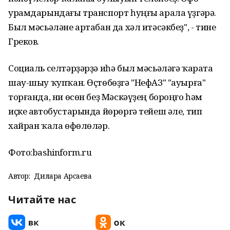
урамдарындағы транспорт һуңғы арала үҙгәрә.
Был мәсьәләне артабан да хәл итәсәкбеҙ", - тине
Греков.
Социаль селтәрҙәрҙә иһә был мәсьәләгә ҡарата
шау-шыу ҡупҡан. Өҫтөбөҙгә "НефАЗ" "ауырға"
торғанда, ни өсөн беҙ Мәскәүҙең бороңғо һәм
иҫке автобустарында йөрөргә тейеш әле, тип
хайран ҡала өфөлөләр.
Фото:bashinform.ru
Автор:
Дилара Арсаева
Читайте нас