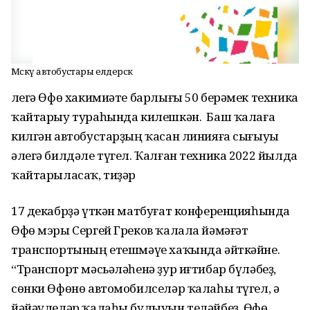
Мәскәү автобустары елдерәсәк
Әлегә Өфө хакимиәте барлығы 50 берәмек техника
ҡайтарыу тураһында килешкән. Баш ҡалаға
килгән автобустарҙың ҡасан линияға сығыуы
әлегә билдәле түгел. Ҡалған техника 2022 йылда
ҡайтарыласаҡ, тиҙәр
17 декабрҙә үткән матбуғат конференцияһында
Өфө мэры Сергей Греков ҡалала йәмәғәт
транспортының етешмәүе хаҡында әйткәйне.
“Транспорт мәсьәләһенә ҙур иғтибар бүләбеҙ,
сөнки Өфөнө автомобилселәр ҡалаһы түгел, ә
йәйәүлеләр ҡалаһы булыуын теләйбеҙ. Өфө