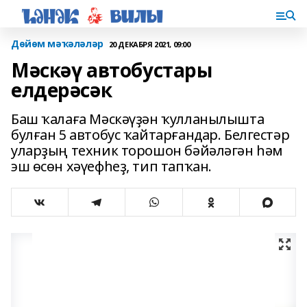
Дөйөм мәҡәләләр
20 ДЕКАБРЯ 2021, 09:00
Мәскәү автобустары
елдерәсәк
Баш ҡалаға Мәскәүҙән ҡулланылышта
булған 5 автобус ҡайтарғандар. Белгестәр
уларҙың техник торошон бәйәләгән һәм
эш өсөн хәүефһеҙ, тип тапҡан.