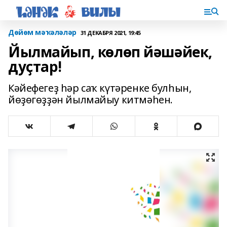
Дөйөм мәҡәләләр
31 ДЕКАБРЯ 2021, 19:45
Йылмайып, көлөп йәшәйек,
дуҫтар!
Кәйефегеҙ һәр саҡ күтәренке булһын,
йөҙөгөҙҙән йылмайыу китмәһен.