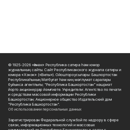
© 1925-2026 «Һәнәк» Республика сатира һәм юмор
журналының сайты. Сайт Республиканского журнала сатиры и
юмора «Хэнэк» («Вилы»). Ойоштороусылары: Башҡортостан
Республикаһының Матбуғат һәм киң мәғлүмәт саралары
буйынса агентлығы; "Республика Башкортостан" нәшриәт
йорто акционерҙар йәмғиәте. Учредители: Агентство по печати
и средствам массовой информации Республики
Башкортостан; Акционерное общество Издательский дом
"Республика Башкортостан".
Об использовании персональных данных
Зарегистрирован Федеральной службой по надзору в сфере
связи, информационных технологий и массовых
коммуникаций по Республике Башкортостан в связи с