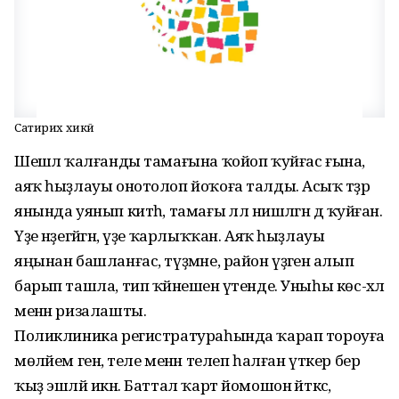
Сатирих хикәйә
Шешәлә ҡалғанды тамағына ҡойоп ҡуйғас ғына,
аяҡ һыҙлауы онотолоп йоҡоға талды. Асыҡ тәҙрә
янында уянып китһә, тамағы әллә нишләгән дә ҡуйған.
Үҙе нәҙегәйгән, үҙе ҡарлыҡҡан. Аяҡ һыҙлауы
яңынан башланғас, түҙмәне, район үҙәгенә алып
барып ташла, тип ҡәйнешенә үтенде. Уныһы көс-хәл
менән ризалашты.
Поликлиника регистратураһында ҡарап тороуға
мөләйем генә, теле менән телеп һалған үткер бер
ҡыҙ эшләй икән. Баттал ҡарт йомошон әйткәс,