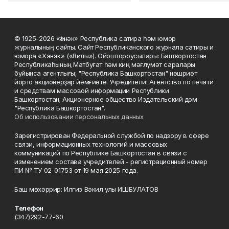
© 1925-2026 «Һәнәк» Республика сатира һәм юмор
журналының сайты. Сайт Республиканского журнала сатиры и
юмора «Хэнэк» («Вилы»). Ойоштороусылары: Башҡортостан
Республикаһының Матбуғат һәм киң мәғлүмәт саралары
буйынса агентлығы; "Республика Башкортостан" нәшриәт
йорто акционерҙар йәмғиәте. Учредители: Агентство по печати
и средствам массовой информации Республики
Башкортостан; Акционерное общество Издательский дом
"Республика Башкортостан".
Об использовании персональных данных
Зарегистрирован Федеральной службой по надзору в сфере
связи, информационных технологий и массовых
коммуникаций по Республике Башкортостан в связи с
изменением состава учредителей - регистрационный номер
ПИ № ТУ 02-01753 от 19 мая 2025 года.
Баш мөхәррир: Илгиз Вәкил улы ИШБУЛАТОВ
Телефон
(347)292-77-60