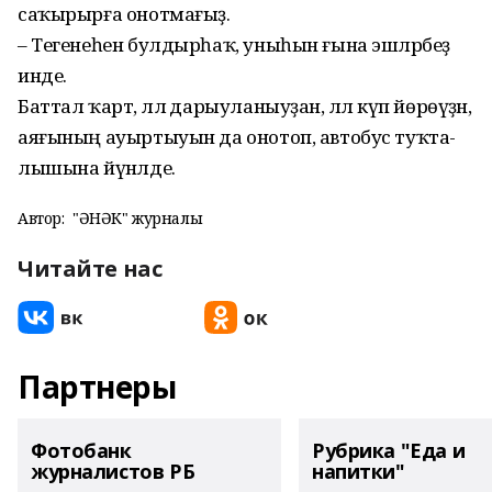
саҡырырға онот­ма­ғыҙ.
– Тегенеһен булдырһаҡ, уныһын ғына эшләрбеҙ
инде.
Баттал ҡарт, әллә дарыуланыуҙан, әллә күп йөрөүҙән,
аяғының ауыртыуын да онотоп, автобус туҡта­
лышына йүнәлде.
Автор:
"ҺӘНӘК" журналы
Читайте нас
Партнеры
Фотобанк
Рубрика "Еда и
журналистов РБ
напитки"