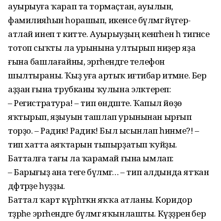
ауырыуға ҡарап та тормаҫ­тан, ауылын,
фамилияһын һорашып, икенсе бүлмәгә йүгерә-
атлай инеп тә китте. Ауырыуҙың кенәгәһен һә тигәнсе
тотоп сыҡты ла урынына ултырып ниҙер яҙа
ғына башлағайны, эргәһендәге телефон
шылтыраны. Ҡыҙ уға артыҡ иғтибар итмәне. Бер
аҙҙан ғына трубканы ҡулына эләк­тереп:
– Регистратура! – тип өндәште. Ҡапыл йөҙө
яҡтырып, яҙыуын ташлап урынынан ырғып
торҙо. – Радик! Радик! Был ысынлап һинме?! –
тип хатта аяҡтарын тыпырҙатып ҡуйҙы.
Батталға тағы ла ҡарамай ғына ымлап:
– Барығыҙ ана теге бүлмәгә… – тип алдында ятҡан
дәфтәрҙе һуҙҙы.
Баттал ҡарт күрһәткән яҡҡа атланы. Коридор
тәҙрәһе эргәһендәге бүл­мәгә яҡынлашты. Күҙҙәренә бер