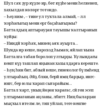
Шул саҡ ҙур кәүҙәле ир, бөтә кәүҙәһе менән һелкенеп,
хахылдап көлөргә тотондо.
– Һеҙ нимә-ә, – тине ул туҡтала алмай, – әллә
ҡорһағығыҙ менән ер­гә баҫаһығыҙмы?
Батталдың аптырауҙан тауышы ҡалтыранып
ҡуйҙы:
– Ниндәй ҡорһаҡ, минең аяҡ ауырта…
Шунда ир кеше, пароход һымаҡ, яйлап ҡына
Батталға табан боролоп ултырҙы. Ҡулындағы
кенәгәгә күҙ ташлап яңынан хахылдарға кереште.
– Һуң һин бит, абзый кеше, гинеколог бүлмәһендә
ултыраһың. Әйҙә, бәлки, берәй нәмәң барҙыр, ингәс-
ингәс, бер юлы ҡарап сығарайым…
Баттал ҡарт, уның йөҙөнә ҡарағас, сәй генә эсеп
ултырмағанын аң­ланы, әлбиттә. Ниңә быларҙан
мыҫҡыл ителәм әле, тип уйлап, теге кенәгәне