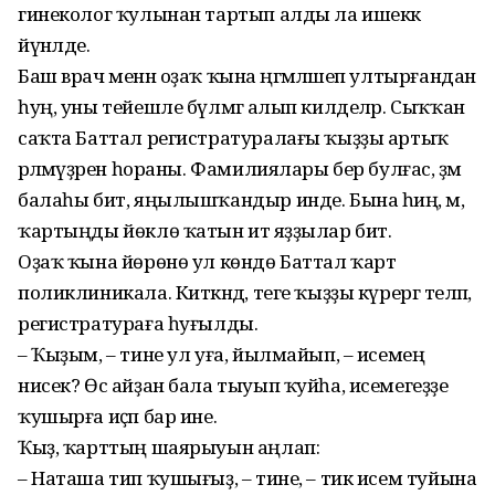
гинеколог ҡулынан тартып алды ла ишеккә
йүнәлде.
Баш врач менән оҙаҡ ҡына әңгә­мәләшеп ултырғандан
һуң, уны тейешле бүлмәгә алып килделәр. Сыҡ­ҡан
саҡта Баттал регистра­туралағы ҡыҙҙы артыҡ
әрләмәүҙәрен һораны. Фамилиялары бер булғас, әҙәм
балаһы бит, яңылышҡандыр инде. Бына һиңә, мә,
ҡартыңды йөклө ҡатын итә яҙҙылар бит.
Оҙаҡ ҡына йөрөнө ул көндө Баттал ҡарт
поликлиникала. Киткәндә, теге ҡыҙҙы күрергә теләп,
регистратураға һуғылды.
– Ҡыҙым, – тине ул уға, йылмайып, – исемең
нисек? Өс айҙан бала тыуып ҡуйһа, исемегеҙҙе
ҡушырға иҫәп бар ине.
Ҡыҙ, ҡарттың шаярыуын аңлап:
– Наташа тип ҡушығыҙ, – тине, – тик исем туйына