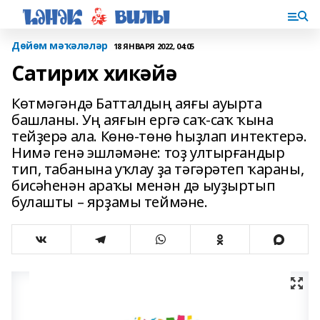
Дөйөм мәҡәләләр
18 ЯНВАРЯ 2022, 04:05
Сатирих хикәйә
Көтмәгәндә Батталдың аяғы ауырта
башланы. Уң аяғын ергә саҡ-саҡ ҡына
тейҙерә ала. Көнө-төнө һыҙлап интектерә.
Нимә генә эшләмәне: тоҙ ултыр­ғандыр
тип, табанына уҡлау ҙа тәгә­рәтеп ҡараны,
бисәһенән араҡы менән дә ыуҙыртып
булашты – ярҙа­мы теймәне.