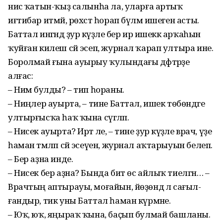
нисә ҡатын-ҡыҙ салынһа ла, уларға артыҡ
иғтибар итмәй, рөхсәт һорап бүлмә ишеген асты.
Баттал ингәндә ҙур кәүҙәле бер ир ишеккә арҡаһын
ҡуйған килеш сәй эсеп, журнал ҡарап ултыра ине.
Боролмай ғына ауырыу ҡулындағы дәфтәрҙе
алғас:
– Нимә булды? – тип һораны.
– Ниңәлер ауырта, – тине Баттал, ишек төбөндәге
ултырғысҡа һаҡ ҡына сүгәләп.
– Нисек ауырта? Иртә әле, – тине ҙур кәүҙәле врач, үҙе
һаман тәмләп сәй эсеүен, журнал аҡтарыуын белеп.
– Бер аҙна инде.
– Нисек бер аҙна? Бында бит өс айлыҡ тиелгән… –
Врачтың аптыра­уы, моғайын, йөҙөндә лә сағыл­
ған­дыр, тик уны Баттал һаман күр­мәне.
– Юҡ, юҡ, яңыраҡ ҡына, баҫып булмай башланы.