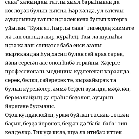
сана" хаҡындағы татлы хыял барыһынан да
көслөрәк булып сыҡты. Һәр хәлдә, ул саҡтағы
ауыртыныу татлы иҫтәлек кенә булып хәтергә
уйылған. "Ҡуян ат, һырлы сана" тигәндең хикмәте
лә тап ошондалыр, күрәһең. Тағы ла шуныһы
иҫтә ҡалған: сөннәтсе баба енси ағзаны
ҡырҡҡандан һуң хасил булған сей яраға сөрөк,
йәғни серегән ағас онон һибә торғайны. Хәҙерге
профессиональ медицина күҙлегенән ҡарағанда,
сөрөк, бәлки, сәйерерәк тә, ҡырағайыраҡ та
булып күренәлер, әммә беҙҙең ауылда, мәҫәлән,
бер малайҙың да яраһы боҙолоп, ауырып
йөрөгәне булманы.
Оҙон күлдәк кейеп, урам буйлап төлкән-төлкән
баҫып, беҙ ҙә йөрөнөк, беҙҙән дә "баба-баба" тип
көлдөләр. Тик үҫә килә, шуға ла иғтибар иттек: