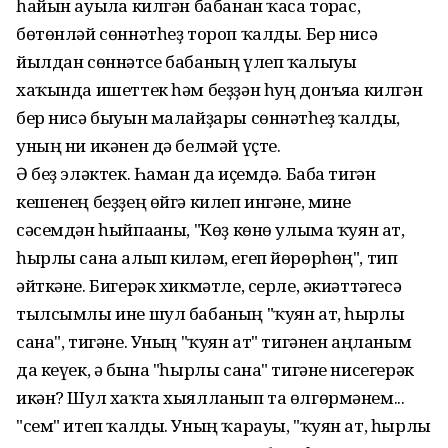
һайын ауылға килгән бабанан ҡаса торғас,
бөтөнләй сөннәтһеҙ тороп ҡалды. Бер нисә
йылдан сөннәтсе бабаның үлеп ҡалыуы
хаҡында ишеттек һәм беҙҙән һуң донъяға килгән
бер нисә быуын малайҙары сөннәтһеҙ ҡалды,
уның ни икәнен дә белмәй үҫте.
Ә беҙ эләктек. Һаман да иҫемдә. Баба тигән
кешенең беҙҙең өйгә килеп ингәне, мине
сәсемдән һыйпағаны, "Көҙ көнө улыма ҡуян ат,
һырлы сана алып киләм, егеп йөрөрһөң", тип
әйткәне. Бигерәк хикмәтле, серле, әкиәттәгесә
тылсымлы ине шул бабаның "ҡуян ат, һырлы
сана", тигәне. Уның "ҡуян ат" тигәнен аңланым
да кеүек, ә бына "һырлы сана" тигәне нисегерәк
икән? Шул хаҡта хыялланып та өлгөрмәнем...
"сем" итеп ҡалды. Уның ҡарауы, "ҡуян ат, һырлы