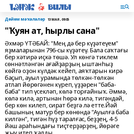
Дөйөм мәҡәләләр
13 МАЯ , 09:05
"Ҡуян ат, һырлы сана"
Әхмәр ҮТӘБАЙ: "Мең дә бер күҙәтеүем"
яҙмаларынан 796-сы күҙәтеү. Бала саҡтағы
бер хәтирә иҫкә төшә. Ул көнгә тиклем
сөннәтләнгән ағайҙарҙың ыштанһыҙ
көйгә оҙон күлдәк кейеп, аяҡтарын кирә
баҫып, ауыл урамында төлкән-төлкән
атлап йөрөгәнен күреп, үҙҙәрен "баба-
баба" тип үсекләп, көлә торғайныҡ. Әммә,
көлә килә, артынан һөрә килә, тигәндәй,
бер көн килеп, сират беҙгә лә етте.Йәй
башының матур бер көнөндә "Ауылға баба
килгән", тигән һүҙ таралғас, беҙҙең, 4-5
йәш араһындағы тиҫтерҙәрҙең, йөрәге
жыу итеп ҡалды.