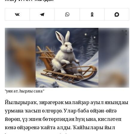
"Ҡуян ат, һырлы сана"
Йылғырыраҡ, зирәгерәк малайҙар ауыл янындағы
урманға ҡасып өлгөрҙө. Улар баба өйҙән-өйгә
йөрөп, үҙ эшен бөтөргәндән һуң ғына, кисләтеп
кенә өйҙәренә ҡайта алды. Ҡайһылары йыл