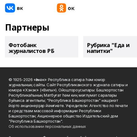
Партнеры
Фотобанк
Рубрика "Еда и
журналистов РБ
напитки"
© 1925-2026 «Һәнәк» Республика сатира һәм юмор
журналының сайты. Сайт Республиканского журнала сатиры и
юмора «Хэнэк» («Вилы»). Ойоштороусылары: Башҡортостан
Республикаһының Матбуғат һәм киң мәғлүмәт саралары
буйынса агентлығы; "Республика Башкортостан" нәшриәт
йорто акционерҙар йәмғиәте. Учредители: Агентство по печати
и средствам массовой информации Республики
Башкортостан; Акционерное общество Издательский дом
"Республика Башкортостан".
Об использовании персональных данных