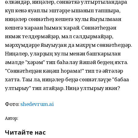
өлкәндәр, ниңәлер, сөннәткә ултыртылғандарға
күп кенә яуаплы эштәрҙе ышанып тапшыра,
ниңәлер сөннәтһеҙ кешегә ҡулы йыуылмаған
кешегә ҡараған һымаҡ ҡарай. Сөннәтһеҙҙән
икмәк телдермәйҙәр, мал салдырмайҙар,
мәрхүмдәрҙе йыуыуҙан да мәхрүм сөннәтһеҙҙәр.
Ниңәлер, уларҙың ҡулы менән башҡарылған
ғәмәлде "хәрәм" тип баһалау йәшәй беҙҙең яҡта.
"Сөннәтһеҙҙән кәңәш һорама!" тип тә әйтәләр
хатта. Тағы ла, ниңәлер беҙҙә сөннәтләүҙе "бабаға
ултырыу" тип атайҙар. Ниңә ултырыу икән?
Фото:
shedevrum.ai
Автор:
Читайте нас