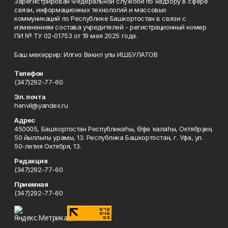
Зарегистрирован Федеральной службой по надзору в сфере
связи, информационных технологий и массовых
коммуникаций по Республике Башкортостан в связи с
изменением состава учредителей - регистрационный номер
ПИ № ТУ 02-01753 от 19 мая 2025 года.
Баш мөхәррир: Илгиз Вәкил улы ИШБУЛАТОВ
Телефон
(347)292-77-60
Эл. почта
henvil@yandex.ru
Адрес
450005, Башҡортостан Республикаһы, Өфө ҡалаһы, Октябрҙең
50 йыллығы урамы, 13. Республика Башкортостан, г. Уфа, ул.
50-летия Октября, 13.
Редакция
(347)292-77-60
Приемная
(347)292-77-60