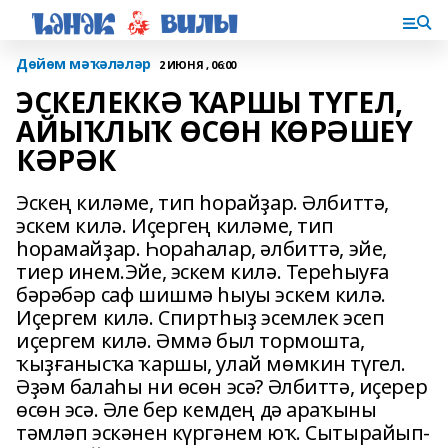
Дөйөм мәҡәләләр
2 ИЮНЯ , 06:00
ЭСКЕЛЕККӘ ҠАРШЫ ТҮГЕЛ,
АЙЫҠЛЫҠ ӨСӨН КӨРӘШЕҮ
КӘРӘК
Эскең киләме, тип һорайҙар. Әлбиттә,
эскем килә. Иҫергең киләме, тип
һорамайҙар. Һораһалар, әлбиттә, эйе,
тиер инем.Эйе, эскем килә. Тереһыуға
бәрәбәр саф шишмә һыуы эскем килә.
Иҫергем килә. Спиртһыҙ эсемлек эсеп
иҫергем килә. Әммә был тормошта,
ҡыҙғанысҡа ҡаршы, улай мөмкин түгел.
Әҙәм балаһы ни өсөн эсә? Әлбиттә, иҫерер
өсөн эсә. Әле бер кемдең дә араҡыны
тәмләп эскәнен күргәнем юҡ. Сытырайып-