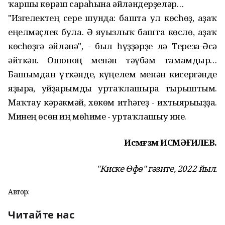
ҡаршы көрәш сараһына әйләндерҙеләр…
"Изгелектең сере шунда: башта ул көсһөҙ, аҙаҡ
еңелмәҫлек була. Ә яуызлыҡ башта көслө, аҙаҡ
көсһөҙгә әйләнә", - был һүҙҙәрҙе лә Тереза-Әсә
әйткән. Ошоноң менән тәүбәм тамамдыр…
Башымдан үткәнде, күңелем менән кисергәнде
яҙырға, уйҙарымды уртаҡлашырға тырыштым.
Маҡтау кәрәкмәй, хөкөм итһәгеҙ - ихтыярығыҙҙа.
Минең өсөн иң мөһиме - уртаҡлашыу ине.
Исмәғзәм ИСМӘҒИЛЕВ.
"Киске Өфө" гәзите, 2022 йыл.
Автор:
Читайте нас