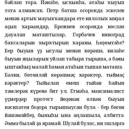
бәйләп тора. Йәнәһе, ысҡынһа, атаһы ҡыуып
тота алмаясаҡ. Петр батша осоронда эскелек
менән артыҡ мауыҡҡандарға ете килолыҡ миҙал
аҫып ҡарағандар, Брежнев осоронда көсләп
дауалап маташтылар, Горбачев виноград
баҡсаларын ҡырҡтырып ҡараны. Һөҙөмтәһе?
Бер быуын үҙ ысулы менән көрәшә, киләһе
быуын яңыларын уйлап табырға тырыша, ә баяғы
ыштанһыҙ малай һаман атаһын тышап маташа.
Бәлки, бөтөнләй көрәшмәҫ кәрәктер, тыймаҫ
кәрәктер? Тыйылған емеш тыйған һайын
тәмлерәк күренә бит ул. Етмәһә, максималист
үҫмерҙәр протест йөҙөнән өлкән быуын
нәсихәтен боҙорға тырышыусан була - бер бөгөн
йәшәмәйбеҙ, быныһы ғына аңлашыла, әлбиттә.
Әммә былай ҙа ярамай. Шулай булғас, ни эшләргә