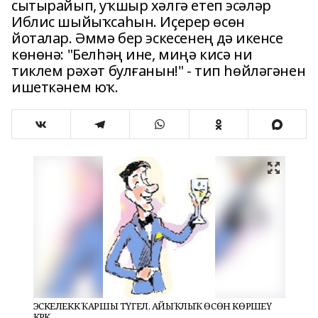
сытырайып, уҡшыр хәлгә етеп эсәләр
Иблис шыйыҡсаһын. Иҫерер өсөн
йоталар. Әммә бер эскесенең дә икенсе
көнөнә: "Белһәң ине, миңә кисә ни
тиклем рәхәт булғанын!" - тип һөйләгәнен
ишеткәнем юҡ.
ЭСКЕЛЕККӘ ҠАРШЫ ТҮГЕЛ, АЙЫҠЛЫҠ ӨСӨН КӨРӘШЕҮ
КӘРӘК