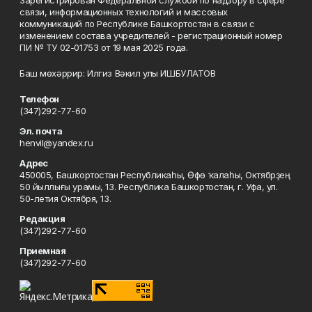
Зарегистрирован Федеральной службой по надзору в сфере
связи, информационных технологий и массовых
коммуникаций по Республике Башкортостан в связи с
изменением состава учредителей - регистрационный номер
ПИ № ТУ 02-01753 от 19 мая 2025 года.
Баш мөхәррир: Илгиз Вәкил улы ИШБУЛАТОВ
Телефон
(347)292-77-60
Эл. почта
henvil@yandex.ru
Адрес
450005, Башҡортостан Республикаһы, Өфө ҡалаһы, Октябрҙең
50 йыллығы урамы, 13. Республика Башкортостан, г. Уфа, ул.
50-летия Октября, 13.
Редакция
(347)292-77-60
Приемная
(347)292-77-60