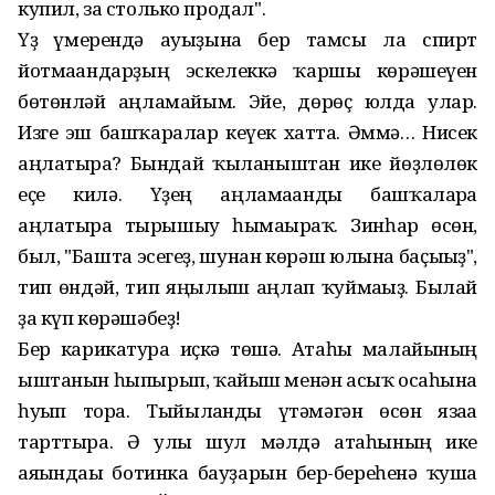
купил, за столько продал".
Үҙ ғүмерендә ауыҙына бер тамсы ла спирт
йотмағандарҙың эскелеккә ҡаршы көрәшеүен
бөтөнләй аңламайым. Эйе, дөрөҫ юлда улар.
Изге эш башҡаралар кеүек хатта. Әммә… Нисек
аңлатырға? Бындай ҡыланыштан ике йөҙлөлөк
еҫе килә. Үҙең аңламағанды башҡаларға
аңлатырға тырышыу һымағыраҡ. Зинһар өсөн,
был, "Башта эсегеҙ, шунан көрәш юлына баҫығыҙ",
тип өндәй, тип яңылыш аңлап ҡуймағыҙ. Былай
ҙа күп көрәшәбеҙ!
Бер карикатура иҫкә төшә. Атаһы малайының
ыштанын һыпырып, ҡайыш менән асыҡ осаһына
һуғып тора. Тыйылғанды үтәмәгән өсөн язаға
тарттыра. Ә улы шул мәлдә атаһының ике
аяғындағы ботинка бауҙарын бер-береһенә ҡуша