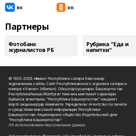
Партнеры
Фотобанк
Рубрика "Еда и
журналистов РБ
напитки"
© 1925-2026 «Һәнәк» Республика сатира һәм юмор
журналының сайты. Сайт Республиканского журнала сатиры и
юмора «Хэнэк» («Вилы»). Ойоштороусылары: Башҡортостан
Республикаһының Матбуғат һәм киң мәғлүмәт саралары
буйынса агентлығы; "Республика Башкортостан" нәшриәт
йорто акционерҙар йәмғиәте. Учредители: Агентство по печати
и средствам массовой информации Республики
Башкортостан; Акционерное общество Издательский дом
"Республика Башкортостан".
Об использовании персональных данных