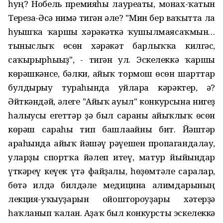
һуң? Нобель премияһы лауреаты, монах-ҡатын
Тереза-Әсә нимә тигән әле? "Мин бер ваҡытта ла
һуғышҡа ҡаршы хәрәкәткә ҡушылмаясаҡмын…
тыныслыҡ өсөн хәрәкәт барлыҡҡа килгәс,
саҡырырһығыҙ", - тигән ул. Эскелеккә ҡаршы
көрәшкәнсе, бәлки, айыҡ тормош өсөн шарттар
булдырыу тураһында уйларға кәрәктер, ә?
Әйткәндәй, әлеге "Айыҡ ауыл" конкурсына нигеҙ
һалыусы егеттәр ҙә был сараны айыҡлыҡ өсөн
көрәш сараһы тип башлағайны бит. Йәштәр
араһында айыҡ йәшәү рәүешен пропагандалау,
уларҙы спортҡа йәлеп итеү, матур йыйындар
үткәреү кеүек үтә файҙалы, һөҙөмтәле саралар,
бөтә илдә билдәле медицина ғалимдарының
лекция-уҡыуҙарын ойоштороуҙары хәтерҙә
һаҡланып ҡалған. Аҙаҡ был конкурсты эскелеккә