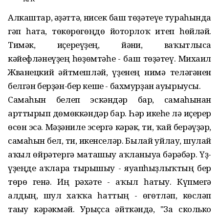
Алкаштар, ғәҙәттә, нисек баш төҙәтеүе тураһында
гәп һата, төкөрөгөңдө йоторлоҡ итеп һөйләй.
Тимәк, иҫереүҙең, йәғни, ваҡытлыса
кәйефләнеүҙең һөҙөмтәһе - баш төҙәтеү. Михаил
Жванецкий әйтмешләй, үҙенең нимә теләгәнен
белгән берҙән-бер кеше - бахмурҙан ауырыусы.
Самаһын белеп эскәндәр бар, самаһынан
арттырып дөмөккәндәр бар. Һәр икеһе лә иҫерер
өсөн эсә. Мәҙәниле эсергә кәрәк, ти, ҡай берәүҙәр,
самаһын бел, ти, икенселәр. Былай уйлау, шулай
аҡыл өйрәтергә маташыу аҡланыуға бәрәбәр. Үҙ-
үҙеңде аҡларға тырышыу - яуапһыҙлыҡтың бер
төрө генә. Иң рәхәте - аҡыл һатыу. Күпмегә
алдың, шул хаҡҡа һаттың - өгөтләп, көсләп
тағыу кәрәкмәй. Урыҫса әйткәндә, "За сколько