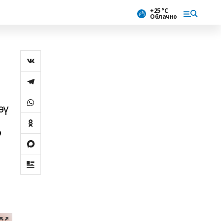
+25 °С
Облачно
өү
ә