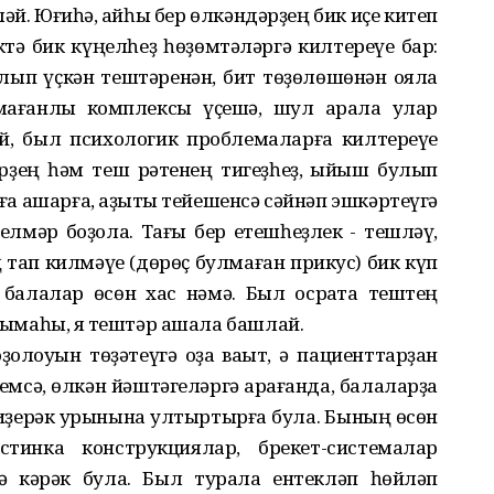
й. Юғиһә, ҡайһы бер өлкәндәрҙең бик иҫе китеп
тә бик күңелһеҙ һөҙөмтәләргә килтереүе бар:
улып үҫкән тештәренән, бит төҙөлөшөнән ояла
ағанлыҡ комплексы үҫешә, шул арҡала улар
, был психологик проблемаларға килтереүе
рҙең һәм теш рәтенең тигеҙһеҙ, ҡыйыш булып
рға ашарға, аҙыҡты тейешенсә сәйнәп эшкәртеүгә
телмәр боҙола. Тағы бер етешһеҙлек - тешләү,
ң тап килмәүе (дөрөҫ булмаған прикус) бик күп
 балалар өсөн хас нәмә. Был осраҡта тештең
уҡымаһы, яҡ тештәр ашала башлай.
олоуын төҙәтеүгә оҙаҡ ваҡыт, ә пациенттарҙан
емсә, өлкән йәштәгеләргә ҡарағанда, балаларҙа
иҙерәк урынына ултыртырға була. Бының өсөн
стинка конструкциялар, брекет-системалар
ә кәрәк була. Был турала ентекләп һөйләп