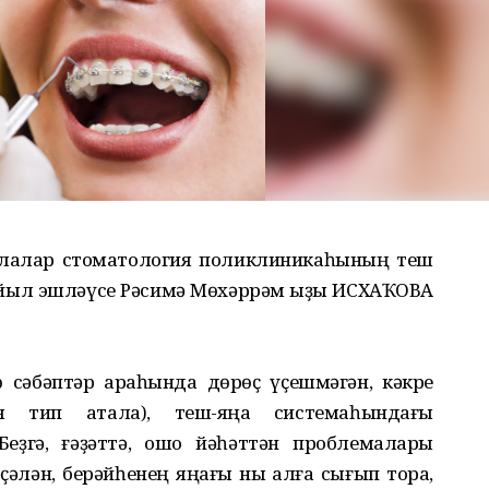
 балалар стоматология поликлиникаһының теш
 йыл эшләүсе Рәсимә Мөхәррәм ҡыҙы ИСХАҠОВА
 сәбәптәр арҡаһында дөрөҫ үҫешмәгән, кәкре
ия тип атала), теш-яңаҡ системаһындағы
Беҙгә, ғәҙәттә, ошо йәһәттән проблемалары
ҫәлән, берәйһенең яңағы ныҡ алға сығып тора,