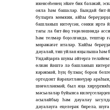
икенсеһенең эйәге бик бәләкәй, эс
ояла һәм башҡалар. Бындай бит-
булырға мөмкин, ҡайһы берәүҙәрҙ
башланып китеүсән, сөнки иртә й
тағы ла бит-йөҙ төҙөлөшөндә асси
һәм телмәр боҙолғанда, тештәр ғәҙ
мөрәжәғәт итәләр. Ҡайһы берәүҙә
дауалай, тип уйлап яңылыша һәм б
Ундайҙарға шуны әйтергә теләйем:
өлкән йәштә лә башланып китерг
кәрәкмәй, һуң булмаҫ борон белге
ортодонт йәрәхәтләнеүҙәр арҡаһын
шөғөлләнмәй, был яңаҡ хирургияһы
мәсьәләләр буйынса килеүселәрҙең
асыҡлайбыҙ һәм дауалау ысулд
дауалауға еңелерәк бирелә, шуға