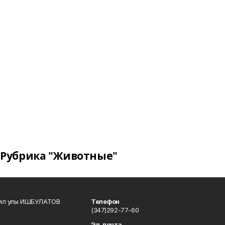
Рубрика "Животные"
кил улы ИШБУЛАТОВ
Телефон
(347)292-77-60
Эл. почта