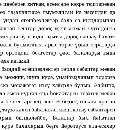
кә инеберәк киткән, өсөнсөһө кәкре тештәренән
йөҙ төҙөлөштәре тыумыштан йә нәҫелдән дә
ә ундай етешһеҙлектәр бала саҡ йылдарынан
әштән тештәр дөрөҫ үҫеш алмай. Ортодонтҡа
метрия булғанда, аҙыҡты дөрөҫ сәйнәү һәләте
әти булмағанса арҡыс-торҡос үҫкән осраҡтарҙа
р ортодонт белгестәр фәҡәт балаларҙы ғына
еҙгә килмәй.
 бындай етешһеҙлектәр төрлө сәбәптәр менән
ә мөмкин, шуға күрә, уңайһыҙланып торорға
скә мөрәжәғәт итеү хәйерле булыр. Әлбиттә,
да зыян күргән яңаҡ һөйәктәрен төҙәтеү менән
 белгестәренең эше. Ә беҙҙең өлкәгә ҡараған
 тәүҙә хәлен баһалағас, зыянланыу сәбәптәрен
арын билдәләйбеҙ. Балалар был йәһәттән
 күрә балаларын беҙгә йөрөтөүсе ата-әсәләр