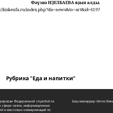
Фәүзиә ИҘЕЛБАЕВА яҙып алды.
s://kiskeufa.ru/index.php?dn=news&to=art&id=6197
Рубрика "Еда и напитки"
рирован Федеральной службой по
Баш мөхәррир: Илгиз Вә
в сфере связи, информационных
ий и массовых коммуникаций по