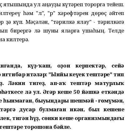
өҫ ятышында ул аңҡауҙы күтәреп торорға тейеш.
лтереү һәм "л", "р" хәрефтәрен дөрөҫ әйтеп
 ҙә күп. Мәҫәлән, "тәрилкә ялау" - тәрилкәгә
ылтып бирергә лә шуны яларға ҡушаһың. Телде
а килтерә.
нғанда, күҙ-ҡаш, оҙон керпектәр, сейә
ә иғтибар итәләр: "Ынйы кеүек тештәре" тип
. Ләкин тигеҙ, ап-аҡ тештәр матурлыҡ
рһәткесе лә ул. Әгәр кеше 50 йәшкә еткәндә
ре һынмаған, быуындары шешмәй - ғөмүмән,
тәргә дусар булмаған икән, был кешенең
лек, тигән һүҙ, сөнки кеше организмындағы
ң тештәре торошона бәйле.