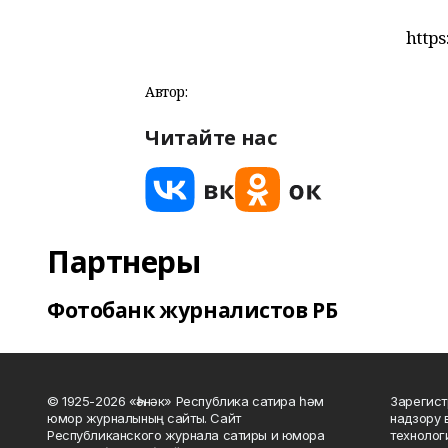
http
Автор:
Читайте нас
Партнеры
Фотобанк журналистов РБ
© 1925-2026 «Һәнәк» Республика сатира һәм
Зарегист
юмор журналының сайты. Сайт
надзору 
Республиканского журнала сатиры и юмора
технолог