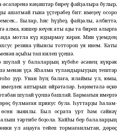
та-әсәләренә кәңәштәр биреү файҙалыраҡ булыр,
ҙыҡ ашатмай ғына үҫтерәбеҙ бит: имеҙеү осоро
емсек... Былар, һис һүҙһеҙ, файҙалы, әлбиттә,
гә алма, кишер кеүек ҡаты аҙыҡ та биреп алырға
нда мотлаҡ күҙ яҙҙырмау кәрәк. Мин үҙемдең
ахсус резина уйынсыҡ тоттороп ҡуя инем. Ҡаты
 менән аҫҡыһы тап килеп үҫешә.
р шулай уҡ балаларҙың күбеһе әсәнең күкрәк
шә менән үҫә. Яһалма туҡландырыуҙың тештәр
оһо ҙур. Унан һуң балаға, илаймы ул, юҡмы,
 имеҙлек ҡаптырып өйрәтәләр. Һөҙөмтәлә өҫкө
 артабан шулай үҫешә башлай. Бармағын имергә
дөрөҫ булмаған прикус була. Һуттарҙы һалам-
 өсөн зыянлы. Был осраҡта урт һәм сәйнәү
н алыш тәртибе боҙола. Ҡайһы бер балаларҙың
сөнки ул аңҡауға тейеп тормағанлыҡтан, дөрөҫ