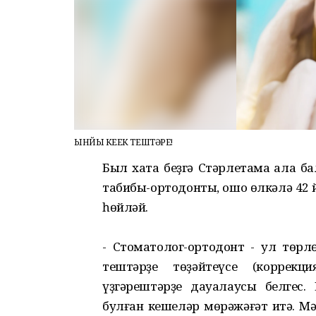
ЫНЙЫ КЕҮЕК ТЕШТӘРЕ!
Был хаҡта беҙгә Стәрлетамаҡ ҡала
табибы-ортодонты, ошо өлкәлә 42
һөйләй.
- Стоматолог-ортодонт - ул төрлө
тештәрҙе төҙәйтеүсе (коррекц
үҙгәрештәрҙе дауалаусы белгес. 
булған кешеләр мөрәжәғәт итә. Мә