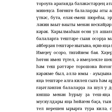
тороуға ҡарағанда бәләкәстәрҙең а
минеңсә. Бөгөнгө балаларҙы ҡаты а
үткәс, бутҡа, еләк-емеш пюреһы, эр
ләкин ваҡыт-ваҡыты менән кескәйҙәр
кәрәк. Ҡарылмаһын өсөн ул ашаға
балаларға тештәре сыҡҡан осорҙа м
әйберҙән тештәре нығына, өҫкө яңаҡ
Имеҙеү осоро, тигәйнем бая. Хәҙе
һөтөн имеп түгел, ә имеҙлекле ше
һәм теш рәттәре торошона йоғонт
кәрәкме был, әллә юҡмы - ауыҙына
яңаҡ тештәре алға килеп сыға һәм
ғәҙәтләнгән балаларҙа ла шул уҡ 
көпшә менән һурыу ҙа теш-яңаҡ
мускулдары яңаҡ һөйәген баҫа, ты
тел керешен ҡырҡырға тура килә, 