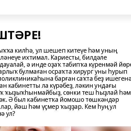
ШТӘРЕ!
лыҡҡа килһә, ул шешеп китеүе һәм уның
ләнеүе ихтимал. Кариесты, билдәле
дауалай, ә инде оҙаҡ табипҡа күренмәй йөр
арлыҡ булмаған осраҡта хирург уны һурып
поликлиникаһына барған саҡта беҙ ишеген
ан кабинетты ла күрәбеҙ, ләкин ундағы
ҡ ҡыҙыҡһынмайбыҙ, сөнки теш һыҙлай һәм
рәк. Ә был кабинетҡа йомошо төшкәндәр
лар, йәш һәм үҫмер ҡыҙҙар. Кем һуң ул
ә ул?