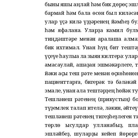
быны яҡшы аңлай һәм бик дөрөҫ эшлә
бармай һәм бала өсөн был киләсәк
улар үҫә килә үҙҙәренең йәмһеҙ б
һәм яфалана. Уларҙа камил булм
тиңдәштәре менән аралаша алмай
бик ихтимал. Унан һуң бит тештә
үҫеүе һаулыҡҡа ла зыян килтерә: ула
ҡамасаулай, ашҡаҙан эшмәкәрлеге, 
йәки аҫҡы теш рәте менән өҫкөһөнө
пациенттарға, бигерәк тә бәләкәй
эмале, унан ҡала тештәрҙең һөйәк т
Тешләнеш рәтенең (прикустың) боҙ
түҙемлек талап ителә, ләкин, әйтеү
тешләнеш рәтенең тигеҙһеҙлеген т
төрлө ысулдар ҡулланабыҙ, пла
эшләйбеҙ, шуларҙы кейеп йөрөрг