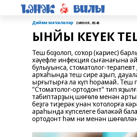
Дөйөм мәҡәләләр
2 ИЮНЯ , 05:45
ЫНЙЫ КЕҮЕК ТЕ
Теш боҙолоп, соҡор (кариес) бар
хәүефле инфекция сығанағына әй
булыуынса, стоматолог-терапевт 
арҡаһында теш сире аҙып, дауал
ырғытырға ла күп һорамай. Теш 
"Стоматолог-ортодонт" тип яҙылғ
табиптарҙың шөғөлө менән арты
беҙгә тиҙерәк унан ҡотолорға кә
араһында күпселеге бәләкәй бала
ортодонт һәм ни менән шөғөллән