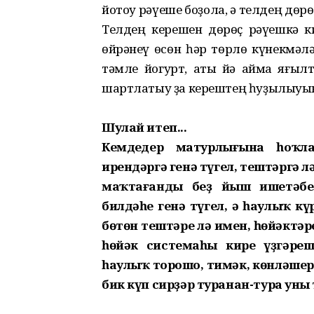
йотоу рәүеше боҙола, ә телдең дөр
Телдең керешен дөрөҫ рәүешкә ки
өйрәнеү өсөн һәр төрлө күнекмәләр
тәмле йогурт, ҡатыҡ йә ҡаймаҡ яғ
шартлатыу ҙа керештең һуҙылыуын
Шулай итеп...
Кемдеңдер матурлығына һоҡла
ирендәргә генә түгел, тештәргә л
маҡтағанды беҙ йыш ишетәбеҙ
билдәһе генә түгел, ә һаулыҡ кү
бөтөн тештәре лә имен, һөйәктә
һөйәк системаһы кире үҙгәреш
һаулыҡ торошо, тимәк, көнләшер
бик күп сирҙәр туранан-тура уны