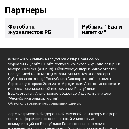
Партнеры
Фотобанк
Рубрика "Еда и
журналистов РБ
напитки"
© 1925-2026 «Һәнәк» Республика сатира һәм юмор
журналының сайты. Сайт Республиканского журнала сатиры и
юмора «Хэнэк» («Вилы»). Ойоштороусылары: Башҡортостан
Республикаһының Матбуғат һәм киң мәғлүмәт саралары
буйынса агентлығы; "Республика Башкортостан" нәшриәт
йорто акционерҙар йәмғиәте. Учредители: Агентство по печати
и средствам массовой информации Республики
Башкортостан; Акционерное общество Издательский дом
"Республика Башкортостан".
Об использовании персональных данных
Зарегистрирован Федеральной службой по надзору в сфере
связи, информационных технологий и массовых
коммуникаций по Республике Башкортостан в связи с
изменением состава учредителей - регистрационный номер