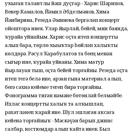
уҡыған талантлы йәш дуҫтар - Харис Шәрипов,
Венер Камалов, Йәмил Әбделмәнов, Хима
Йәнбирҙина, Резеда Әминева бергәләп концерт
ойоштора инек. Улар йырлай, бейей, мин баянда,
ҡурайҙа уйнайым. Харис оҫта итеп концертты
алып бара, төрлө ҡыҙыҡтар һөйләп халыҡты
көлдөрә. Рәсул Ҡарабулатов та беҙҙең менән
сығыр ине, ҡурайҙа уйнаны. Хима матур
йырлауҙан тыш, оҫта бейей торғайны. Резеда оҫта
итеп тегә белә ине, арзан ғына материал алып,
беҙгә сәхнә кейеме тегеп бирә торғайны.
Фонограмма тигән нәмәне бөтөнләй белмәйбеҙ.
Ихлас концертты халыҡ та алҡышлап,
рәхәтләнеп ҡарай ине. Шул эшләгән аҡсаға
кейенә торғайныҡ - Мәскәүҙән барып джинс
салбар, костюмдар алып ҡайта инек. Был