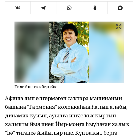
Тиле йәшлеккә бер сәйәхәт
Афиша яҙып өлгөрмәгөн саҡтарҙа машинаның
башына "Гармония" колонкаһын һалып алабыҙ,
динамик ҡуйып, ауылга ингәс ҡысҡыртып
халыкты йыя инек. Йыр-моңға һыуһаған халыҡ
"һә" тигәнсә йыйылыр ине. Күп ваҡыт бергә