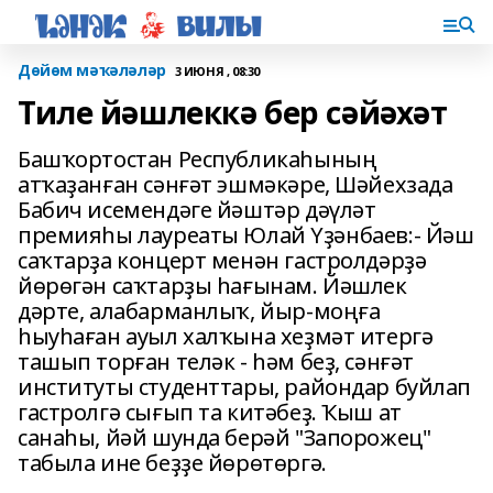
Дөйөм мәҡәләләр
3 ИЮНЯ , 08:30
Тиле йәшлеккә бер сәйәхәт
Башҡортостан Республикаһының
атҡаҙанған сәнғәт эшмәкәре, Шәйехзада
Бабич исемендәге йәштәр дәүләт
премияһы лауреаты Юлай Үҙәнбаев:- Йәш
саҡтарҙа концерт менән гастролдәрҙә
йөрөгән саҡтарҙы һағынам. Йәшлек
дәрте, алабарманлыҡ, йыр-моңға
һыуһаған ауыл халҡына хеҙмәт итергә
ташып торған теләк - һәм беҙ, сәнғәт
институты студенттары, райондар буйлап
гастролгә сығып та китәбеҙ. Ҡыш ат
санаһы, йәй шунда берәй "Запорожец"
табыла ине беҙҙе йөрөтөргә.