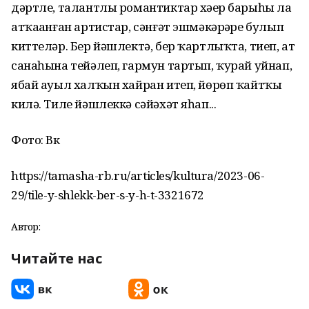
дәртле, талантлы романтиктар хәҙер барыһы ла
атҡаҙанған артистар, сәнғәт эшмәкәрҙәре булып
киттеләр. Бер йәшлектә, бер ҡартлыҡта, тиеп, ат
санаһына тейәлеп, гармун тартып, ҡурай уйнап,
ябай ауыл халҡын хайран итеп, йөрөп ҡайтҡы
килә. Тиле йәшлеккә сәйәхәт яһап...
Фото: Вк
https://tamasha-rb.ru/articles/kultura/2023-06-
29/tile-y-shlekk-ber-s-y-h-t-3321672
Автор:
Читайте нас