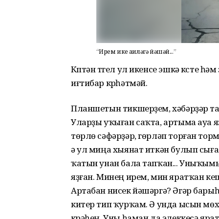
“Ирем ике ғаиләгә йәшәй...”
Күптән түгел ул икенсе эшкә күсте һ
иғтибар күрһәтмәй.
Планшетын тикшерҙем, хәбәрҙәр т
Уларҙы уҡыған саҡта, артыма ауа 
төрлө сәфәрҙәр, гөрләп торған то
ә ул миңа хыянат иткән булып сы
ҡатын унан бала тапҡан... Уныҡымы,
яҙған. Минең ирем, мин яратҡан кеш
Артабан нисек йәшәргә? Әгәр бары
китер тип ҡурҡам. Ә унда ысын мөхә
күрәһең. Уны һаман да элеккесә яр