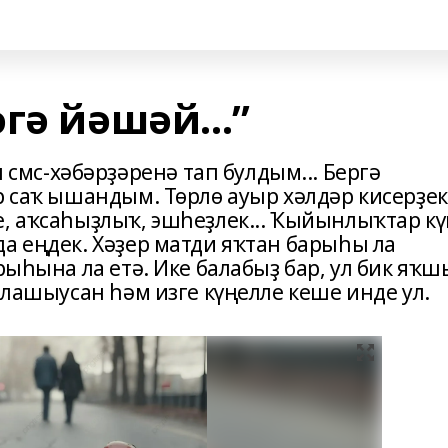
гә йәшәй...”
мс-хәбәрҙәренә тап булдым... Бергә
р саҡ ышандым. Төрлө ауыр хәлдәр кисерҙек
е, аҡсаһыҙлыҡ, эшһеҙлек... Ҡыйынлыҡтар кү
а еңдек. Хәҙер матди яҡтан барыһы ла
рыһына ла етә. Ике балабыҙ бар, ул бик яҡш
ралашыусан һәм изге күңелле кеше инде ул.