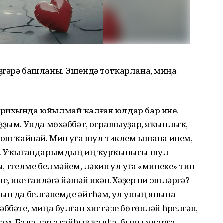
әм үҙгәрә башланы. Эшендә тотҡарлана, миңа
арихында юйылмай ҡалған юлдар бар ине.
яҙҙым. Унда мөхәббәт, осрашыуҙар, яҡынлыҡ,
рмош ҡайнай. Мин уға шул тиклем ышана инем,
ға. Уҡығандарымдың иң ҡурҡынысы шул —
 түгелме белмәйем, ләкин ул уға «минеке» тип
е, ике ғаиләгә йәшәй икән. Хәҙер ни эшләргә?
һын да белгәнемде әйтһәм, ул уның янына
ббәте, миңа булған хистәре бөтөнләй һүрелгән,
атам. Балалар атайһыҙ ҡалһа, быны уларға