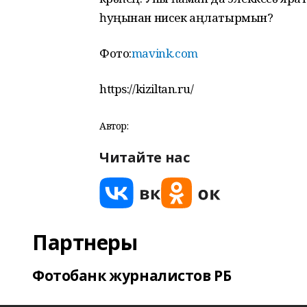
һуңынан нисек аңлатырмын?
Фото:
mavink.com
https://kiziltan.ru/
Автор:
Читайте нас
Партнеры
Фотобанк журналистов РБ