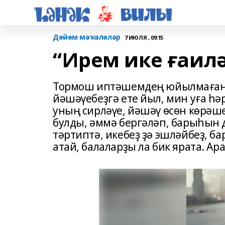
Дөйөм мәҡәләләр
7 ИЮЛЯ , 09:15
“Ирем ике ғаилә
Тормош иптәшемдең юйылмаған с
йәшәүебеҙгә ете йыл, мин уға һә
уның сирләүе, йәшәү өсөн көрәш
булды, әммә бергәләп, барыһын д
тәртиптә, икебеҙ ҙә эшләйбеҙ, ба
атай, балаларҙы ла бик ярата. А