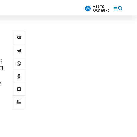
+19 °С
Облачно
:
п
ы