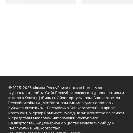
© 1925-2026 «Һәнәк» Республика сатира һәм юмор
журналының сайты. Сайт Республиканского журнала сатиры и
юмора «Хэнэк» («Вилы»). Ойоштороусылары: Башҡортостан
Республикаһының Матбуғат һәм киң мәғлүмәт саралары
буйынса агентлығы; "Республика Башкортостан" нәшриәт
йорто акционерҙар йәмғиәте. Учредители: Агентство по печати
и средствам массовой информации Республики
Башкортостан; Акционерное общество Издательский дом
"Республика Башкортостан".
Об использовании персональных данных