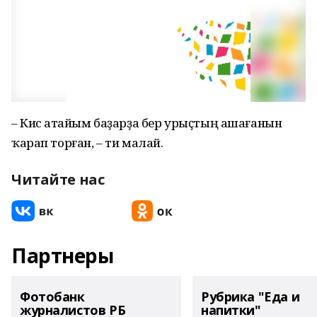
– Кисә атайым баҙарҙа бер урыҫтың ашағанын
ҡарап торған, – ти малай.
Читайте нас
Партнеры
Фотобанк
Рубрика "Еда и
журналистов РБ
напитки"