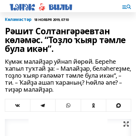
Көләмәстәр
18 НОЯБРЯ 2019, 07:10
Рәшит Солтангәрәевтан
көләмәс. “Тоҙло ҡыяр тәмле
була икән”.
Күмәк малайҙар уйнап йөрөй. Береһе
ҡапыл туҡтай ҙа: – Малайҙар, беләһегеҙме,
тоҙло ҡыяр ғәләмәт тәмле була икән”, –
ти. – Ҡайҙа ашап ҡараның? Һөйлә әле? –
тиҙәр малайҙар.