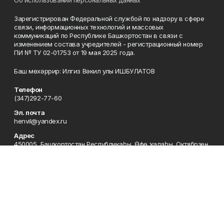
Зарегистрирован Федеральной службой по надзору в сфере
связи, информационных технологий и массовых
коммуникаций по Республике Башкортостан в связи с
изменением состава учредителей - регистрационный номер
ПИ № ТУ 02-01753 от 19 мая 2025 года.
Баш мөхәррир: Илгиз Вәкил улы ИШБУЛАТОВ
Телефон
(347)292-77-60
Эл. почта
henvil@yandex.ru
Адрес
450005, Башҡортостан Республикаһы, Өфө ҡалаһы, Октябрҙең
50 йыллығы урамы, 13. Республика Башкортостан, г. Уфа, ул.
50-летия Октября, 13.
Редакция
(347)292-77-60
Приемная
(347)292-77-60