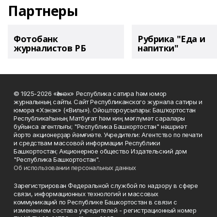
Партнеры
Фотобанк
Рубрика "Еда и
журналистов РБ
напитки"
© 1925-2026 «Һәнәк» Республика сатира һәм юмор
журналының сайты. Сайт Республиканского журнала сатиры и
юмора «Хэнэк» («Вилы»). Ойоштороусылары: Башҡортостан
Республикаһының Матбуғат һәм киң мәғлүмәт саралары
буйынса агентлығы; "Республика Башкортостан" нәшриәт
йорто акционерҙар йәмғиәте. Учредители: Агентство по печати
и средствам массовой информации Республики
Башкортостан; Акционерное общество Издательский дом
"Республика Башкортостан".
Об использовании персональных данных
Зарегистрирован Федеральной службой по надзору в сфере
связи, информационных технологий и массовых
коммуникаций по Республике Башкортостан в связи с
изменением состава учредителей - регистрационный номер