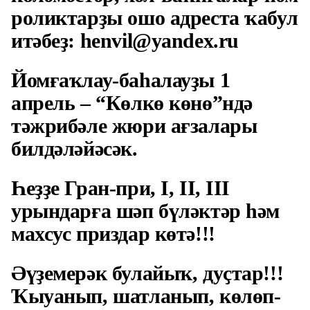
роликтарҙы ошо адреста ҡабул
итәбеҙ: henvil@yandex.ru
Йомғаҡлау-баһалауҙы 1
апрель – “Көлкө көнө”ндә
тәжрибәле жюри ағзалары
билдәләйәсәк.
Һеҙҙе Гран-при, I, II, III
урындарға шәп бүләктәр һәм
махсус приздар көтә!!!
Әүҙемерәк булайыҡ, дуҫтар!!!
Ҡыуанып, шатланып, көлөп-