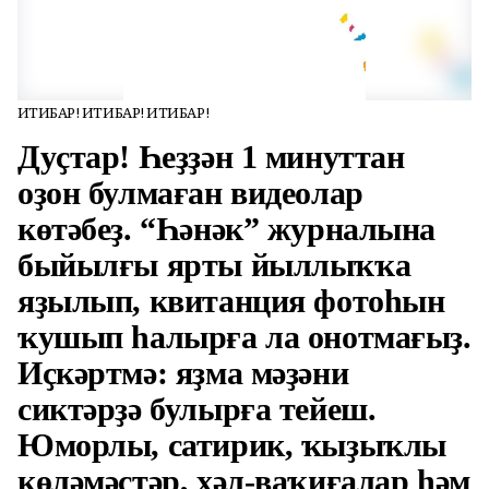
ИҒТИБАР! ИҒТИБАР! ИҒТИБАР!
Дуҫтар! Һеҙҙән 1 минуттан
оҙон булмаған видеолар
көтәбеҙ. “Һәнәк” журналына
быйылғы ярты йыллыҡҡа
яҙылып, квитанция фотоһын
ҡушып һалырға ла онотмағыҙ.
Иҫкәртмә: яҙма мәҙәни
сиктәрҙә булырға тейеш.
Юморлы, сатирик, ҡыҙыҡлы
көләмәстәр, хәл-ваҡиғалар һәм