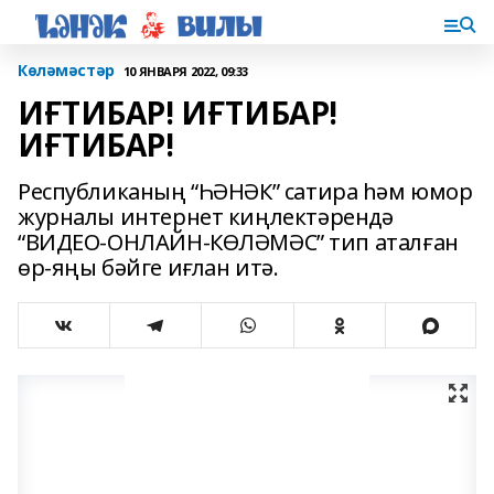
Көләмәстәр
10 ЯНВАРЯ 2022, 09:33
ИҒТИБАР! ИҒТИБАР!
ИҒТИБАР!
Республиканың “ҺӘНӘК” сатира һәм юмор
журналы интернет киңлектәрендә
“ВИДЕО-ОНЛАЙН-КӨЛӘМӘС” тип аталған
өр-яңы бәйге иғлан итә.