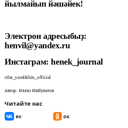
йылмайып йәшәйек!
Электрон адресыбыҙ:
henvil@yandex.ru
Инстаграм: henek_journal
rifat_yamlikhin_official
Автор:
Илгиз Ишбулатов
Читайте нас