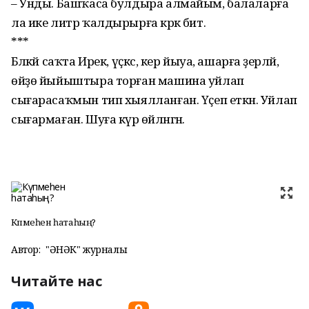
– Унды. Башҡаса булдыра алмайым, бала­ларға
ла ике литр ҡал­дырырға кәрәк бит.
***
Бәләкәй саҡта Ирек, үҫкәс, кер йыуа, ашарға әҙерләй,
өйҙө йыйыштыра торған машина уйлап
сығарасаҡмын тип хыял­ланған. Үҫеп еткән. Уйлап
сығармаған. Шуға күрә өйләнгән.
Күпмеһен һатаһың?
Автор:
"ҺӘНӘК" журналы
Читайте нас