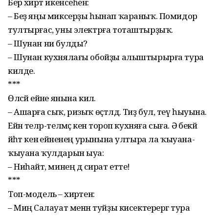
Бер әхирәт икенсе­һенә:
– Беҙ яңы миксерҙы һынап ҡараныҡ. Помидор
тултырғас, уны элек­тр­ға тоташтырҙыҡ.
– Шунан ни булды?
– Шунан кухнялағы обойҙы алыштырырға тура
килде.
***
Өләсәй ейәне янына килә.
– Ашарға сыҡ, ризыҡ өҫтәлдә. Тиҙ бул, әтеү һыуына.
Ейән теләр-теләмәҫ кенә тороп кухняға сыға. Ә әбекәй
йәһәт кенә ейәненең урынына ултыра ла ҡыуана-
ҡыуана ҡул­дарын ыуа:
– Ниһайәт, минең дә сират етте!
***
Топ-модель – әхирәте­нә:
– Миңә Салауат менән туйҙы кисектерергә тура