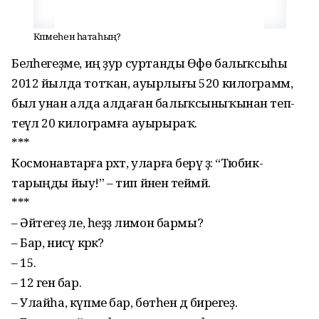
Күпмеһен һатаһың?
Беләһегеҙме, иң ҙур суртанды Өфө балыҡ­сыһы
2012 йылда тотҡан, ауырлығы 520 килограмм,
был унан алда алдаған балыҡсы­ныҡы­нан теп-
теүәл 20 кило­грам­ға ауырыраҡ.
***
Космонавтарға рәхәт, уларға берәү ҙә: “Тюбик­
тарыңды йыу!” – тип йәненә теймәй.
***
– Әйтегеҙ әле, һеҙҙә лимон бармы?
– Бар, нисәү кәрәк?
– 15.
– 12 генә бар.
– Улайһа, күпме бар, бөтәһен дә бирегеҙ.