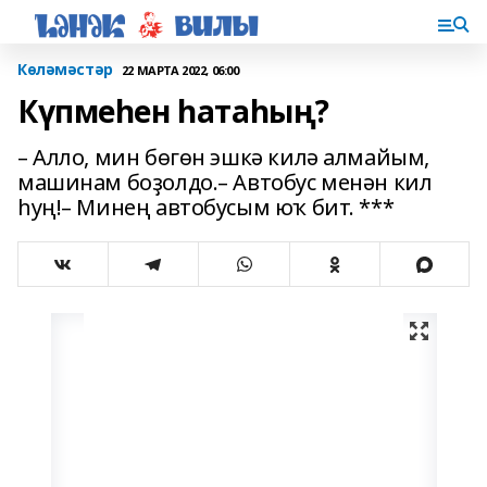
Көләмәстәр
22 МАРТА 2022, 06:00
Күпмеһен һатаһың?
– Алло, мин бөгөн эшкә килә алмайым,
машинам боҙолдо.– Автобус менән кил
һуң!– Минең автобусым юҡ бит. ***