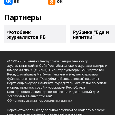
Партнеры
Фотобанк
Рубрика "Еда и
журналистов РБ
напитки"
© 1925-2026 «Һәнәк» Республика сатира һәм юмор
журналының сайты. Сайт Республиканского журнала сатиры и
юмора «Хэнэк» («Вилы»). Ойоштороусылары: Башҡортостан
Республикаһының Матбуғат һәм киң мәғлүмәт саралары
буйынса агентлығы; "Республика Башкортостан" нәшриәт
йорто акционерҙар йәмғиәте. Учредители: Агентство по печати
и средствам массовой информации Республики
Башкортостан; Акционерное общество Издательский дом
"Республика Башкортостан".
Об использовании персональных данных
Зарегистрирован Федеральной службой по надзору в сфере
связи, информационных технологий и массовых