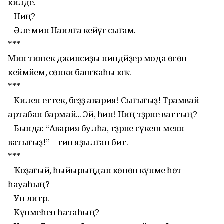
килде.
– Ниңә?
– Әле мин Наилға кейәүгә сығам.
***
Мин тишек джинсиҙы ниндәйҙер мода өсөн
кеймәйем, сөнки баш­ҡаһы юҡ.
***
– Килеп еттек, беҙҙә авария! Сығығыҙ! Трамвай
артабан бармай... Эй, һин! Ниңә тәҙрәне ваттың?
– Бында: “Авария булһа, тәҙрәне сүкеш менән
ватығыҙ!” – тип яҙылған бит.
***
– Ҡоҙағый, һыйы­рың­дан көнөнә күпме һөт
һауаһың?
– Ун литр.
– Күпмеһен һатаһың?