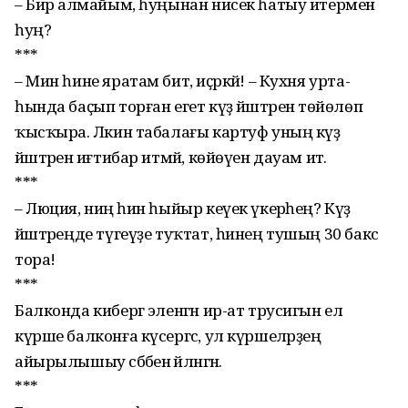
– Бирә алмайым, һуңы­нан нисек һатыу итермен
һуң?
***
– Мин һине яратам бит, иҫәркәй! – Кухня урта­
һында баҫып торған егет күҙ йәштәренә төйөлөп
ҡысҡыра. Ләкин таба­лағы картуф уның күҙ
йәштәренә иғтибар ит­мәй, көйөүен дауам итә.
***
– Люция, ниңә һин һыйыр кеүек үкерәһең? Күҙ
йәштәреңде түгеүҙе туҡтат, һинең тушың 30 бакс
тора!
***
Балконда кибергә элен­гән ир-ат трусигын ел
күрше балконға күсер­гәс, ул күршеләрҙең
айырылышыу сәбәбенә әйләнгән.
***