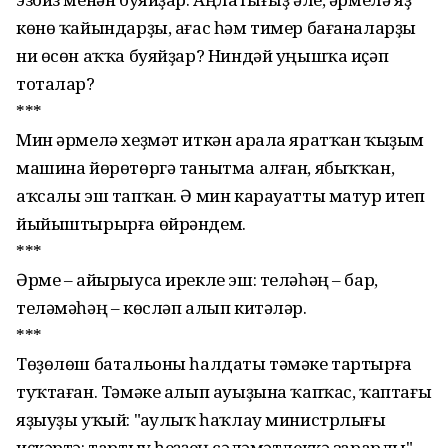
көнө ҡайындарҙы, ағас һәм тимер бағаналарҙы
ни өсөн аҡҡа буяйҙар? Ниндәй уңышҡа иҫәп
тоталар?
***
Мин әрмелә хеҙмәт иткән арала яратҡан ҡыҙым
машина йөрөтөргә танытма алған, ябыҡҡан,
аҡсалы эш тапҡан. Ә мин карауатты матур итеп
йыйыштырырға өйрәндем.
***
Әрме – айырыуса ирекле эш: теләһәң – бар,
теләмәһәң – көсләп алып китәләр.
***
Төҙөлөш батальоны һалдаты тәмәке тар­тырға
туҡтаған. Тә­мәке алып ауыҙына ҡапҡас, ҡаптағы
яҙыуҙы уҡый: "Һау­лыҡ һаҡлау ми­нистрлығы
иҫкәртә: тартыу һеҙҙең сәлә­мәтлеккә зарарлы".