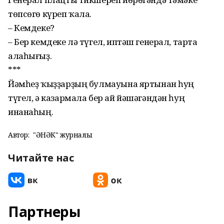
төпсөгө кү­реп ҡала.
– Кемдеке?
– Бер кемдеке лә түгел, ип­тәш генерал, тарта
алаһы­ғыҙ.
***
Йәмһеҙ ҡыҙҙарҙың булмауына яртынан һуң
түгел, ә казармала бер ай йәшәгәндән һуң
инанаһың.
Автор:
"ҺӘНӘК" журналы
Читайте нас
Партнеры