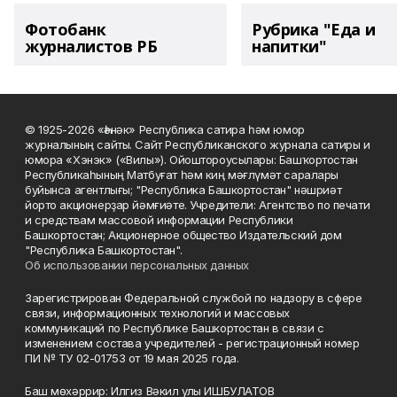
Фотобанк
Рубрика "Еда и
журналистов РБ
напитки"
© 1925-2026 «Һәнәк» Республика сатира һәм юмор
журналының сайты. Сайт Республиканского журнала сатиры и
юмора «Хэнэк» («Вилы»). Ойоштороусылары: Башҡортостан
Республикаһының Матбуғат һәм киң мәғлүмәт саралары
буйынса агентлығы; "Республика Башкортостан" нәшриәт
йорто акционерҙар йәмғиәте. Учредители: Агентство по печати
и средствам массовой информации Республики
Башкортостан; Акционерное общество Издательский дом
"Республика Башкортостан".
Об использовании персональных данных
Зарегистрирован Федеральной службой по надзору в сфере
связи, информационных технологий и массовых
коммуникаций по Республике Башкортостан в связи с
изменением состава учредителей - регистрационный номер
ПИ № ТУ 02-01753 от 19 мая 2025 года.
Баш мөхәррир: Илгиз Вәкил улы ИШБУЛАТОВ