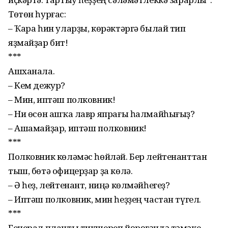
Төтөн һур­ғас:
– Ҡара һин уларҙы, кө­рәктәргә былай тип
яҙмайҙар бит!
***
Ашханала.
– Кем дежур?
– Мин, иптәш полковник!
– Ни өсөн ашҡа лавр япрағы һалмайһығыҙ?
– Ашамайҙар, иптәш полковник!
***
Полковник көләмәс һөйләй. Бер лейтенанттан
тыш, бөтә офицерҙар ҙа көлә.
– Ә һеҙ, лейтенант, ниңә көлмәйһегеҙ?
– Иптәш полковник, мин һеҙҙең частан түгел.
***
Генерал плацты тикшереп йөрөгәндә тәмәке