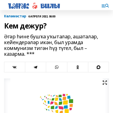
Көләмәстәр
6 АПРЕЛЯ 2022, 06:00
Кем дежур?
Әгәр һине бушҡа уҡыталар, ашаталар,
кейендерәләр икән, был урамда
коммунизм тигән һүҙ түгел, был –
казарма. ***