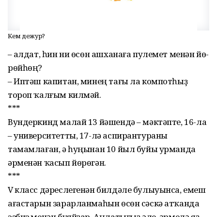
Кем дежур?
– Һалдат, һин ни өсөн аш­ханаға пулемет менән йө­
рөй­һөң?
– Иптәш капитан, минең тағы ла компотһыҙ
тороп ҡал­ғым килмәй.
***
Вундеркинд малай 13 йә­шендә – мәктәпте, 16-ла
– университетты, 17-лә аспирантураны
тамамлаған, ә һуңынан 10 йыл буйы урманда
әрменән ҡасып йөрөгән.
***
V класс дәреслегенән билдә­ле булыуынса, емеш
ағастарын зарарланмаһын өсөн сәскә атҡанда
эзбиз менән буяйҙар. Аңлатығыҙ әле, әрмелә яҙ