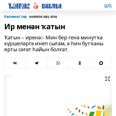
Көләмәстәр
9 АПРЕЛЯ 2022, 07:30
Ир менән ҡатын
Ҡатын – иренә:– Мин бер генә минутҡа
күршеләргә инеп сығам, ә һин бутҡаны
ярты сәғәт һайын болғат.