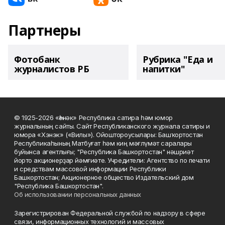
Партнеры
Фотобанк
Рубрика "Еда и
журналистов РБ
напитки"
© 1925-2026 «Һәнәк» Республика сатира һәм юмор
журналының сайты. Сайт Республиканского журнала сатиры и
юмора «Хэнэк» («Вилы»). Ойоштороусылары: Башҡортостан
Республикаһының Матбуғат һәм киң мәғлүмәт саралары
буйынса агентлығы; "Республика Башкортостан" нәшриәт
йорто акционерҙар йәмғиәте. Учредители: Агентство по печати
и средствам массовой информации Республики
Башкортостан; Акционерное общество Издательский дом
"Республика Башкортостан".
Об использовании персональных данных
Зарегистрирован Федеральной службой по надзору в сфере
связи, информационных технологий и массовых