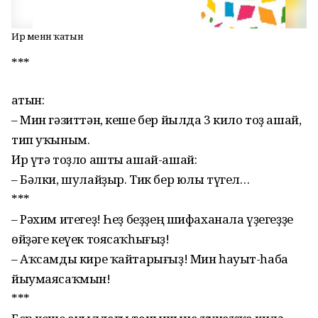
Ир менән ҡатын
***
Ҡатын:
– Мин гәзиттән, кеше бер йылда 3 кило тоҙ ашай,
тип уҡыным.
Ир үтә тоҙло ашты ашай-ашай:
– Бәлки, шулайҙыр. Тик бер юлы түгел…
***
– Рәхим итегеҙ! Һеҙ беҙҙең шифаханала үҙегеҙҙе
өйҙәге кеүек тоясаҡһығыҙ!
– Аҡсамды кире ҡайтары­ғыҙ! Мин һауыт-һаба
йыумая­саҡмын!
***