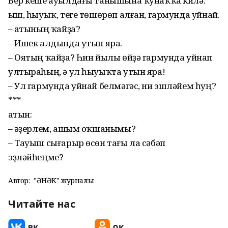
Бер кеше ауылдағы танышына ҡунаҡҡа килә.
Ҡыш, һы­у­ыҡ, теге төшөрөп алған, гармунда уйнай.
– Ҡатының ҡайҙа?
– Ишек алдында утын яра.
– Оятың ҡайҙа? Һин йылы өйҙә гармунда уйнап
ултыра­һың, ә ул һыуыҡта утын яра!
– Ул гармунда уйнай бел­мәгәс, ни эшләйем һуң?
***
Ҡатын:
– Ҡәҙерлем, ашым оҡша­нымы?
– Тауыш сығарыр өсөн тағы ла сәбәп
эҙләйһеңме?
Автор:
"ҺӘНӘК" журналы
Читайте нас