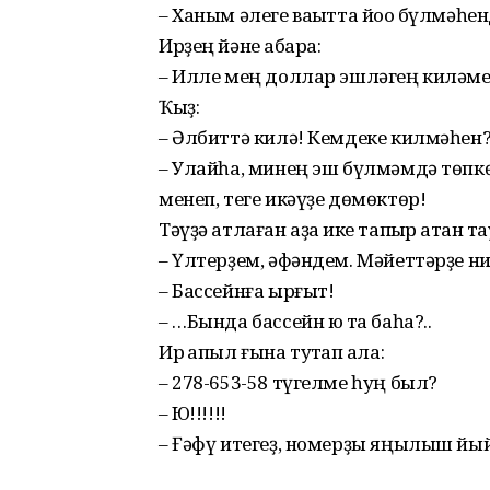
– Ханым әлеге ваҡытта йоҡо бүлмәһе
Ирҙең йәне ҡабара:
– Илле мең доллар эшләгең киләме
Ҡыҙ:
– Әлбиттә килә! Кемдеке килмәһен?
– Улайһа, минең эш бүлмәмдә төпкө 
менеп, теге икәүҙе дөмөктөр!
Тәүҙә атлаған аҙаҡ ике тапҡыр атҡан
– Үлтерҙем, әфәндем. Мәйеттәрҙе н
– Бассейнға ырғыт!
– …Бында бассейн юҡ та баһа?..
Ир ҡапыл ғына туҡтап ҡала:
– 278-653-58 түгелме һуң был?
– Юҡ!!!!!!
– Ғәфү итегеҙ, номерҙы яңылыш йы