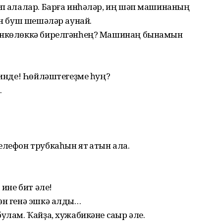
п ҡалалар. Барға инһәләр, иң шәп машинаның
ен буш шешәләр аунай.
шөнкөлөккә бирелгәнһең? Машинаң бынамын
 инде! Һөйләштегеҙме һуң?
…
елефон трубкаһын ят ҡатын ала.
 ине бит әле!
ән генә эшкә алды…
улам. Ҡайҙа, хужабикәне саҡыр әле.