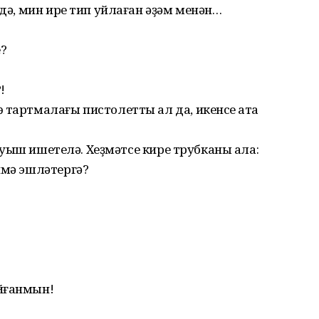
ндә, мин ире тип уйлаған әҙәм менән…
?
!
тартмалағы пистолетты ал да, икенсе ҡатҡа
 тауыш ишетелә. Хеҙмәтсе кире трубканы ала:
имә эшләтергә?
йғанмын!