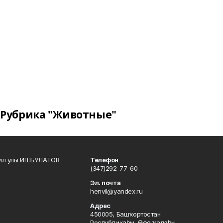
Рубрика "Животные"
кил улы ИШБУЛАТОВ
Телефон
(347)292-77-60
Эл. почта
henvil@yandex.ru
Адрес
450005, Башҡортостан
Республикаһы, Өфө ҡалаһы,