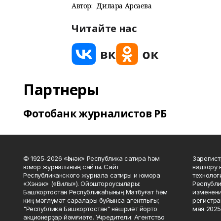
Автор:
Дилара Арсаева
Читайте нас
Партнеры
Фотобанк журналистов РБ
© 1925-2026 «Һәнәк» Республика сатира һәм
Зарегист
юмор журналының сайты. Сайт
надзору 
Республиканского журнала сатиры и юмора
технолог
«Хэнэк» («Вилы»). Ойоштороусылары:
Республи
Башҡортостан Республикаһының Матбуғат һәм
изменени
киң мәғлүмәт саралары буйынса агентлығы;
регистра
"Республика Башкортостан" нәшриәт йорто
мая 2025
акционерҙар йәмғиәте. Учредители: Агентство