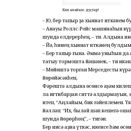
Көлөп алайыҡ, дуҫтар!
– Юҡ, бер тапҡыр ҙа хыянат иткәнем
– Анауы Роллс-Ройс машинаһын күр
шунда елдерерһең, – ти. Алдына ике
– Йә, һинең хыянат иткәнең булды
– Бер тапҡыр ғына. Әммә уныһын да 
татыу тормошта йәшәнек, – ти икән
– Мөйөштә торған Мерседесты күр
йөрөйәсәкһең.
Фәрештә алдына өсөнсө әҙәм килеп 
ла иғтибарҙан ситтә ҡалдырмауын, 
итеп, “Аңлайым, бик ғәйеплемен. Ү
йәлләп: “Их, былай шәп кешегә оҡшай
шунда йөрөрһөң”, – тигән.
Бер нисә аҙна үткәс, икенсе һәм өсө