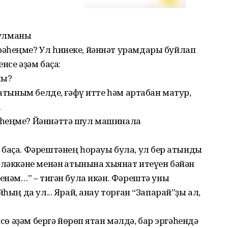
 булманы
әһеңме? Ул һинеке, йәннәт урамдары буйлап
нсе әҙәм баҫа:
мы?
ҡатыным белде, ғәфү итте һәм артабан матур,
.
әһеңме? Йәннәттә шул машинала
баҫа. Фәрештәнең һорауы була, ул бер ҡатынды
эләккәне менән ҡатынына хыянат итеүен бәйән
кенәм…” – тигән була икән. Фәрештә уны
һың да ул... Ярай, анау торған “Запарай”ҙы ал,
нсө әҙәм бергә йөрөп ятҡан мәлдә, бар эргәһендә