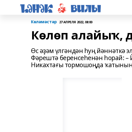
Көләмәстәр
27 АПРЕЛЯ 2022, 08:00
Көлөп алайыҡ, д
Өс әҙәм үлгәндән һуң йәннәткә э
Фәрештә беренсеһенән һорай: – Й
Никахтағы тормошоңда ҡатының