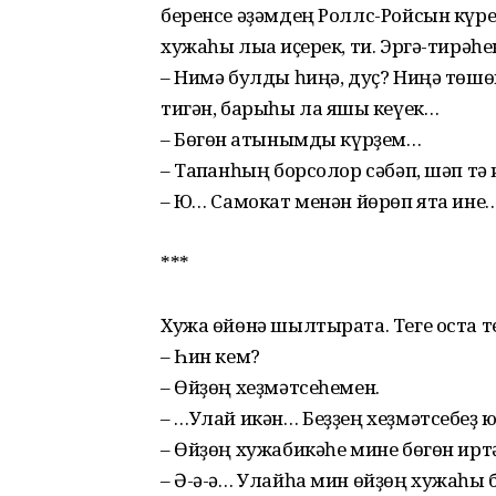
беренсе әҙәмдең Роллс-Ройсын күре
хужаһы лыҡа иҫерек, ти. Эргә-тирәһ
– Нимә булды һиңә, дуҫ? Ниңә тө
тигән, барыһы ла яҡшы кеүек…
– Бөгөн ҡатынымды күрҙем…
– Тапҡанһың борсолор сәбәп, шәп тә
– Юҡ… Самокат менән йөрөп ята ине
***
Хужа өйөнә шылтырата. Теге оста т
– Һин кем?
– Өйҙөң хеҙмәтсеһемен.
– …Улай икән… Беҙҙең хеҙмәтсебеҙ юҡ
– Өйҙөң хужабикәһе мине бөгөн ирт
– Ә-ә-ә… Улайһа мин өйҙөң хужаһы б