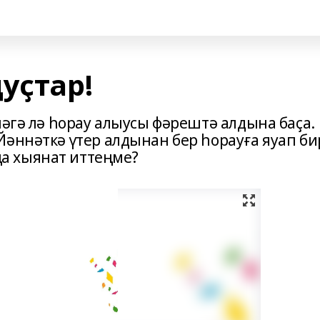
уҫтар!
ләгә лә һорау алыусы фәрештә алдына баҫа.
әннәткә үтер алдынан бер һорауға яуап би
а хыянат иттеңме?