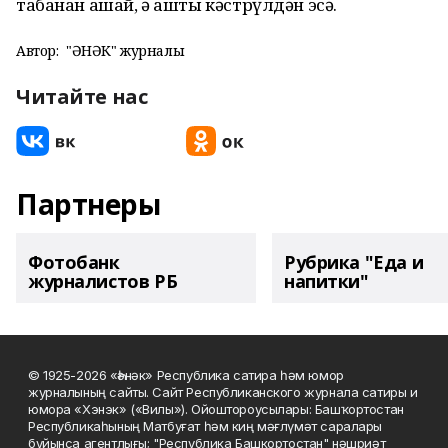
табанан ашай, ә ашты кәстрүлдән эсә.
Автор:
"ҺӘНӘК" журналы
Читайте нас
Партнеры
Фотобанк
Рубрика "Еда и
журналистов РБ
напитки"
© 1925-2026 «Һәнәк» Республика сатира һәм юмор
журналының сайты. Сайт Республиканского журнала сатиры и
юмора «Хэнэк» («Вилы»). Ойоштороусылары: Башҡортостан
Республикаһының Матбуғат һәм киң мәғлүмәт саралары
буйынса агентлығы; "Республика Башкортостан" нәшриәт