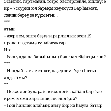
Эсмәгән, тартмаған, тоғро, хәстәрлекле, эшләүсе
ир – Уссурий юлбарыҫы кеүек ул! Бар һымаҡ,
ләкин берәү ҙә күрмә­гән…
***
Ҡатын:
– Ҡәҙерлем, эштә беҙ­гә за­рарлылыҡ өсөн 15
процент өҫ­тәмә түлә­йәсәктәр.
Ир:
– Һин унда ла ба­рыһының йәненә тейә­һеңме ни?
***
– Ниндәй тәмле салат, ҡә­ҙерлем! Үҙең һатып
алдыңмы?
**
– Психолог булараҡ психо­логҡа кәңәш бир әле:
ирем этемде яратмай, ни эшләргә?
– Һин һайлай алаһың: ағыу бир йә һыуға батыр.