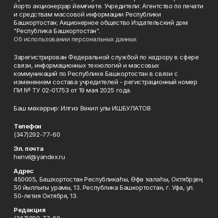
йорто акционерҙар йәмғиәте. Учредители: Агентство по печати
и средствам массовой информации Республики
Башкортостан; Акционерное общество Издательский дом
"Республика Башкортостан".
Об использовании персональных данных
Зарегистрирован Федеральной службой по надзору в сфере
связи, информационных технологий и массовых
коммуникаций по Республике Башкортостан в связи с
изменением состава учредителей - регистрационный номер
ПИ № ТУ 02-01753 от 19 мая 2025 года.
Баш мөхәррир: Илгиз Вәкил улы ИШБУЛАТОВ
Телефон
(347)292-77-60
Эл. почта
henvil@yandex.ru
Адрес
450005, Башҡортостан Республикаһы, Өфө ҡалаһы, Октябрҙең
50 йыллығы урамы, 13. Республика Башкортостан, г. Уфа, ул.
50-летия Октября, 13.
Редакция