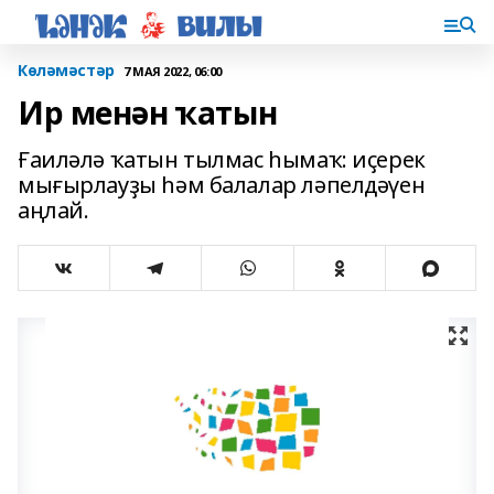
Көләмәстәр
7 МАЯ 2022, 06:00
Ир менән ҡатын
Ғаиләлә ҡатын тылмас һы­маҡ: иҫерек
мығырлауҙы һәм балалар ләпелдәүен
аңлай.