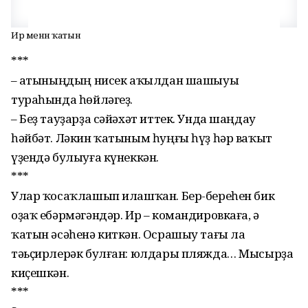
Ир менән ҡатын
***
– Ҡатыныңдың нисек аҡыл­дан шашыуы
тураһында һөйлә­геҙ.
– Беҙ тауҙарҙа сәйәхәт иттек. Унда шаңдау
һәйбәт. Ләкин ҡатыным һуңғы һүҙ һәр ваҡыт
үҙендә булыуға күнеккән.
***
Улар ҡосаҡлашып илашҡан. Бер-береһен бик
оҙаҡ ебәрмәгә­ндәр. Ир – командировкаға, ә
ҡатын әсәһенә киткән. Осрашыу тағы ла
тәьҫирлерәк булған: юлдары пляжда… Мысырҙа
киҫеш­кән.
***