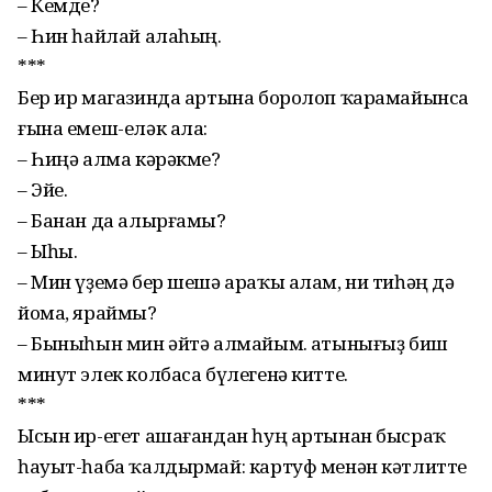
– Кемде?
– Һин һайлай алаһың.
***
Бер ир магазинда артына боролоп ҡарамайынса
ғына емеш-еләк ала:
– Һиңә алма кәрәкме?
– Эйе.
– Банан да алырғамы?
– Ыһы.
– Мин үҙемә бер шешә араҡы алам, ни тиһәң дә
йома, яраймы?
– Быныһын мин әйтә алмайым. Ҡатынығыҙ биш
минут элек колбаса бүлегенә китте.
***
Ысын ир-егет ашағандан һуң артынан бысраҡ
һауыт-һаба ҡалдырмай: картуф менән кәтлитте